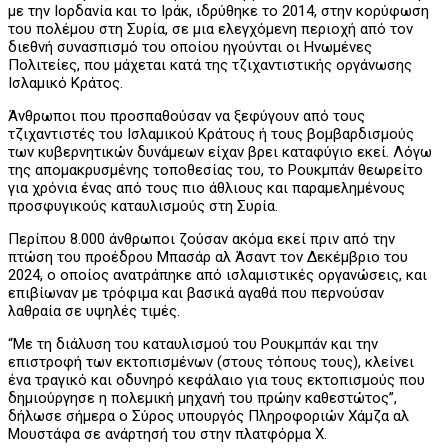
με την Ιορδανία και το Ιράκ, ιδρύθηκε το 2014, στην κορύφωση
του πολέμου στη Συρία, σε μια ελεγχόμενη περιοχή από τον
διεθνή συνασπισμό του οποίου ηγούνται οι Ηνωμένες
Πολιτείες, που μάχεται κατά της τζιχαντιστικής οργάνωσης
Ισλαμικό Κράτος.
Άνθρωποι που προσπαθούσαν να ξεφύγουν από τους
τζιχαντιστές του Ισλαμικού Κράτους ή τους βομβαρδισμούς
των κυβερνητικών δυνάμεων είχαν βρει καταφύγιο εκεί. Λόγω
της απομακρυσμένης τοποθεσίας του, το Ρουκμπάν θεωρείτο
για χρόνια ένας από τους πιο άθλιους και παραμελημένους
προσφυγικούς καταυλισμούς στη Συρία.
Περίπου 8.000 άνθρωποι ζούσαν ακόμα εκεί πριν από την
πτώση του προέδρου Μπασάρ αλ Άσαντ τον Δεκέμβριο του
2024, ο οποίος ανατράπηκε από ισλαμιστικές οργανώσεις, και
επιβίωναν με τρόφιμα και βασικά αγαθά που περνούσαν
λαθραία σε υψηλές τιμές.
“Με τη διάλυση του καταυλισμού του Ρουκμπάν και την
επιστροφή των εκτοπισμένων (στους τόπους τους), κλείνει
ένα τραγικό και οδυνηρό κεφάλαιο για τους εκτοπισμούς που
δημιούργησε η πολεμική μηχανή του πρώην καθεστώτος”,
δήλωσε σήμερα ο Σύρος υπουργός Πληροφοριών Χάμζα αλ
Μουστάφα σε ανάρτησή του στην πλατφόρμα X.