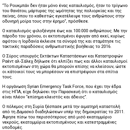
“Το Ρουκμπάν δεν ήταν μόνο ένας καταυλισμός, ήταν το τρίγωνο
του θανάτου, μάρτυρας της ωμότητας της πολιορκίας και της
πείνας, όπου το καθεστώς εγκατέλειψε τους ανθρώπους στην
οδυνηρή μοίρα τους στην έρημο”, πρόσθεσε.
Ο καταυλισμός φιλοξένησε έως και 100.000 ανθρώπους. Με την
πάροδο του χρόνου, οι εκτοπισμένοι έφυγαν από εκεί, κυρίως
αφότου η Ιορδανία έκλεισε τα σύνορά της και σταμάτησε τις
τακτικές παραδόσεις ανθρωπιστικής βοήθειας το 2016.
Ο Σύρος υπουργός Εκτάκτων Καταστάσεων και Καταστροφών
Ραέντ αλ-Σάλεχ δήλωσε ότι ελπίζει πως και άλλοι καταυλισμοί
εκτοπισμένων στη χώρα θα μπορούν επίσης να κλείσουν, ώστε
οι κάτοικοί τους να μπορέσουν να επιστρέψουν στα σπίτια
τους.
Η οργάνωση Syrian Emergency Task Force, που έχει την έδρα
στις ΗΠΑ, είχε δηλώσει την Παρασκευή ότι ο καταυλισμός
είναι πλέον “επίσημα κλειστός και άδειος”.
Ο πόλεμος στη Συρία ξέσπασε μετά την αιματηρή καταστολή
από τη Δαμασκό διαδηλώσεων υπέρ της δημοκρατίας το 2011.
Άφησε πίσω του περισσότερους από μισό εκατομμύριο
νεκρούς, εκατομμύρια εκτοπισμένους και κατεστραμμένες
υποδομές.