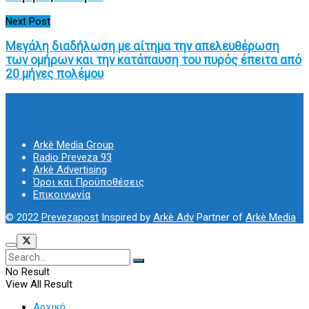
Next Post
Μεγάλη διαδήλωση με αίτημα την απελευθέρωση
των ομήρων και την κατάπαυση του πυρός έπειτα από
20 μήνες πολέμου
Arkè Media Group
Radio Preveza 93
Arkè Advertising
Όροι και Προϋποθέσεις
Επικοινωνία
© 2022
Prevezapost
Inspired by
Arkè Adv
Partner of
Arkè Media
No Result
View All Result
Αρχική