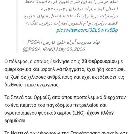
تنگه هرمز را به این شرح تعيین کرده است: «خط
اتصال كوه مبارك درايران وجنوب فجيره
درامارات در شرق تنگه تاخط اتصال انتهاى جزيره
قشم درايران و ام القيوین امارات درغرب تنگه.»
pic.twitter.com/3ELSwYx5Bp
— PGSA | نهاد مدیریت آبراه خلیج فارس
(@PGSA_IRAN) May 20, 2026
Ο πόλεμος, ο οποίος ξεκίνησε στις
28 Φεβρουαρίου
με
αμερικανικά και ισραηλινά πλήγματα, έχει ήδη κοστίσει
τη ζωή σε χιλιάδες ανθρώπους και έχει εκτοξεύσει τις
διεθνείς τιμές ενέργειας.
Τα Στενά του Ορμούζ, από όπου προπολεμικά διερχόταν
το ένα πέμπτο του παγκόσμιου πετρελαίου και
υγροποιημένου φυσικού αερίου (LNG),
έχουν πλέον
ερημώσει
.
Το Ναυτικό των Φρουρών της Επανάστασης ανακοίνωσε