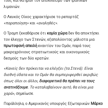
τους και θα ήραν τον αποκλεισμό των ιρανικών
λιμανιών.
Ο Λευκός Οίκος χαρακτήρισε το ρεπορτάζ
«παραποίηση»
και
«αναληθές»
.
Ο Τραμπ ξεκαθάρισε ότι
καμία χώρα
δεν θα αποκτήσει
τον έλεγχο των Στενών, εξαπολύοντας μάλιστα μια
πρωτοφανή απειλή
εναντίον του Ομάν, παρά τους
μακροχρόνιους στρατιωτικούς και οικονομικούς
δεσμούς των δύο κρατών.
«Κανείς δεν πρόκειται να ελέγξει (τα Στενά). Είναι
διεθνή ύδατα και το Ομάν θα συμπεριφερθεί ακριβώς
όπως όλοι οι άλλοι,
διαφορετικά θα πρέπει να τους
ανατινάξουμε
. Το καταλαβαίνουν αυτό, θα είναι μια
χαρά»
, σημείωσε.
Παράλληλα, ο Αμερικανός υπουργός Εξωτερικών
Μάρκο