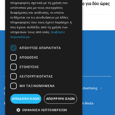
πληροφορίες σχετικά με τη χρήση του
ξέχασαν ανήλικη ΑμεΑ μέσα σε λεωφορείο για δύο ώρες
ιστότοπού μας με τους συνεργάτες
διαφήμισης και ανάλυσης, οι οποίοι
ενδέχεται να τις συνδυάσουν με άλλες
πληροφορίες που τους έχετε παράσχει ή
που έχουν συλλέξει από τη χρήση των
υπηρεσιών τους από εσάς.
Διαβάστε
περισσότερα
ΑΠΟΛΎΤΩΣ ΑΠΑΡΑΊΤΗΤΑ
ΑΠΌΔΟΣΗΣ
ΣΤΌΧΕΥΣΗΣ
ΛΕΙΤΟΥΡΓΙΚΌΤΗΤΑΣ
ΜΗ ΤΑΞΙΝΟΜΗΜΈΝΑ
Arkè Media Group
Radio Preveza 93
Arkè Advertising
Όροι και Προϋποθέσεις
Επικοινωνία
ΑΠΟΔΟΧΉ ΌΛΩΝ
ΑΠΌΡΡΙΨΗ ΌΛΩΝ
© 2022
Prevezapost
Inspired by
Arkè Adv
Partner of
Arkè Media
ΕΜΦΆΝΙΣΗ ΛΕΠΤΟΜΕΡΕΙΏΝ