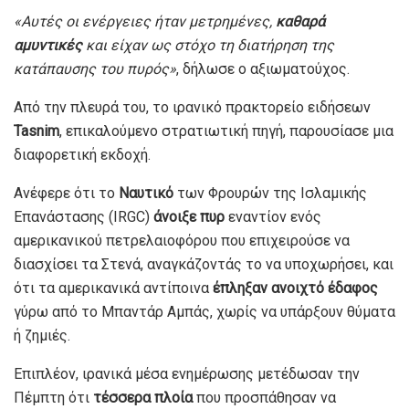
«Αυτές οι ενέργειες ήταν μετρημένες,
καθαρά
αμυντικές
και είχαν ως στόχο τη διατήρηση της
κατάπαυσης του πυρός»
, δήλωσε ο αξιωματούχος.
Από την πλευρά του, το ιρανικό πρακτορείο ειδήσεων
Tasnim
, επικαλούμενο στρατιωτική πηγή, παρουσίασε μια
διαφορετική εκδοχή.
Ανέφερε ότι το
Ναυτικό
των Φρουρών της Ισλαμικής
Επανάστασης (IRGC)
άνοιξε πυρ
εναντίον ενός
αμερικανικού πετρελαιοφόρου που επιχειρούσε να
διασχίσει τα Στενά, αναγκάζοντάς το να υποχωρήσει, και
ότι τα αμερικανικά αντίποινα
έπληξαν ανοιχτό έδαφος
γύρω από το Μπαντάρ Αμπάς, χωρίς να υπάρξουν θύματα
ή ζημιές.
Επιπλέον, ιρανικά μέσα ενημέρωσης μετέδωσαν την
Πέμπτη ότι
τέσσερα πλοία
που προσπάθησαν να