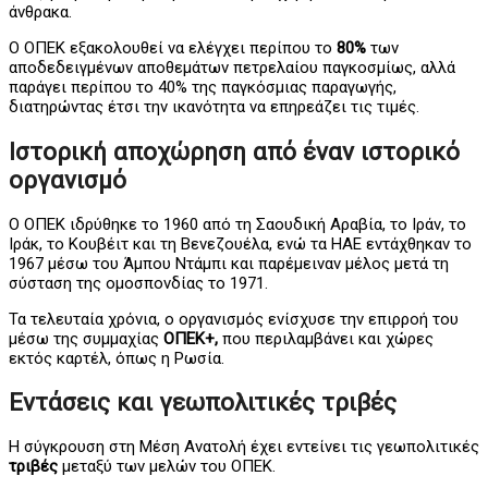
άνθρακα.
Ο ΟΠΕΚ εξακολουθεί να ελέγχει περίπου το
80%
των
αποδεδειγμένων αποθεμάτων πετρελαίου παγκοσμίως, αλλά
παράγει περίπου το 40% της παγκόσμιας παραγωγής,
διατηρώντας έτσι την ικανότητα να επηρεάζει τις τιμές.
Ιστορική αποχώρηση από έναν ιστορικό
οργανισμό
Ο ΟΠΕΚ ιδρύθηκε το 1960 από τη Σαουδική Αραβία, το Ιράν, το
Ιράκ, το Κουβέιτ και τη Βενεζουέλα, ενώ τα ΗΑΕ εντάχθηκαν το
1967 μέσω του Άμπου Ντάμπι και παρέμειναν μέλος μετά τη
σύσταση της ομοσπονδίας το 1971.
Τα τελευταία χρόνια, ο οργανισμός ενίσχυσε την επιρροή του
μέσω της συμμαχίας
ΟΠΕΚ+,
που περιλαμβάνει και χώρες
εκτός καρτέλ, όπως η Ρωσία.
Εντάσεις και γεωπολιτικές τριβές
Η σύγκρουση στη Μέση Ανατολή έχει εντείνει τις γεωπολιτικές
τριβές
μεταξύ των μελών του ΟΠΕΚ.