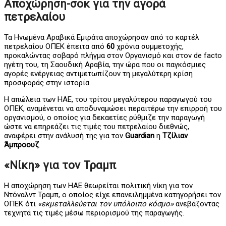
Αποχώρηση-σοκ για την αγορά
πετρελαίου
Τα Ηνωμένα Αραβικά Εμιράτα αποχώρησαν από το καρτέλ
πετρελαίου ΟΠΕΚ έπειτα από
60
χρόνια συμμετοχής,
προκαλώντας σοβαρό πλήγμα στον Οργανισμό και στον de facto
ηγέτη του, τη Σαουδική Αραβία, την ώρα που οι παγκόσμιες
αγορές ενέργειας αντιμετωπίζουν τη μεγαλύτερη κρίση
προσφοράς στην ιστορία.
Η απώλεια των ΗΑΕ, του τρίτου μεγαλύτερου παραγωγού του
ΟΠΕΚ, αναμένεται να αποδυναμώσει περαιτέρω την επιρροή του
οργανισμού, ο οποίος για δεκαετίες ρύθμιζε την παραγωγή
ώστε να επηρεάζει τις τιμές του πετρελαίου διεθνώς,
αναφέρει στην ανάλυσή της για τον
Guardian
η
Τζίλιαν
Άμπροουζ
.
«Νίκη» για τον Τραμπ
Η αποχώρηση των ΗΑΕ θεωρείται πολιτική νίκη για τον
Ντόναλντ Τραμπ, ο οποίος είχε επανειλημμένα κατηγορήσει τον
ΟΠΕΚ ότι
«εκμεταλλεύεται τον υπόλοιπο κόσμο»
ανεβάζοντας
τεχνητά τις τιμές μέσω περιορισμού της παραγωγής.