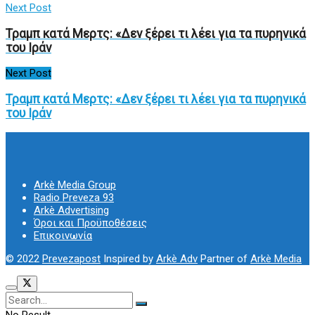
Next Post
Τραμπ κατά Μερτς: «Δεν ξέρει τι λέει για τα πυρηνικά
του Ιράν
Next Post
Τραμπ κατά Μερτς: «Δεν ξέρει τι λέει για τα πυρηνικά
του Ιράν
Arkè Media Group
Radio Preveza 93
Arkè Advertising
Όροι και Προϋποθέσεις
Επικοινωνία
© 2022
Prevezapost
Inspired by
Arkè Adv
Partner of
Arkè Media
No Result