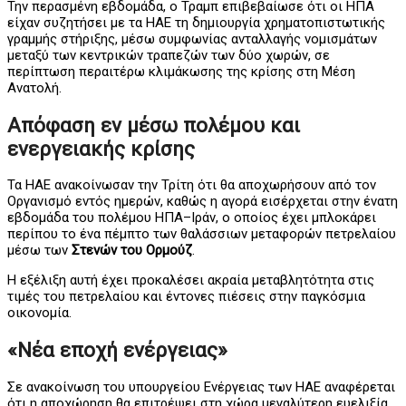
Την περασμένη εβδομάδα, ο Τραμπ επιβεβαίωσε ότι οι ΗΠΑ
είχαν συζητήσει με τα ΗΑΕ τη δημιουργία χρηματοπιστωτικής
γραμμής στήριξης, μέσω συμφωνίας ανταλλαγής νομισμάτων
μεταξύ των κεντρικών τραπεζών των δύο χωρών, σε
περίπτωση περαιτέρω κλιμάκωσης της κρίσης στη Μέση
Ανατολή.
Απόφαση εν μέσω πολέμου και
ενεργειακής κρίσης
Τα ΗΑΕ ανακοίνωσαν την Τρίτη ότι θα αποχωρήσουν από τον
Οργανισμό εντός ημερών, καθώς η αγορά εισέρχεται στην ένατη
εβδομάδα του πολέμου ΗΠΑ–Ιράν, ο οποίος έχει μπλοκάρει
περίπου το ένα πέμπτο των θαλάσσιων μεταφορών πετρελαίου
μέσω των
Στενών του Ορμούζ
.
Η εξέλιξη αυτή έχει προκαλέσει ακραία μεταβλητότητα στις
τιμές του πετρελαίου και έντονες πιέσεις στην παγκόσμια
οικονομία.
«Νέα εποχή ενέργειας»
Σε ανακοίνωση του υπουργείου Ενέργειας των ΗΑΕ αναφέρεται
ότι η αποχώρηση θα επιτρέψει στη χώρα μεγαλύτερη ευελιξία