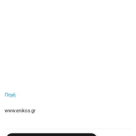
Πηγή
www.enikos.gr