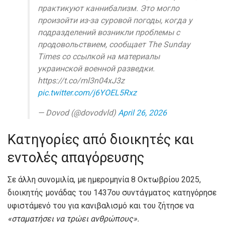
практикуют каннибализм. Это могло
произойти из-за суровой погоды, когда у
подразделений возникли проблемы с
продовольствием, сообщает The Sunday
Times со ссылкой на материалы
украинской военной разведки.
https://t.co/ml3n04xJ3z
pic.twitter.com/j6YOEL5Rxz
— Dovod (@dovodvld)
April 26, 2026
Κατηγορίες από διοικητές και
εντολές απαγόρευσης
Σε άλλη συνομιλία, με ημερομηνία 8 Οκτωβρίου 2025,
διοικητής μονάδας του 1437ου συντάγματος κατηγόρησε
υφιστάμενό του για κανιβαλισμό και του ζήτησε να
«σταματήσει να τρώει ανθρώπους».