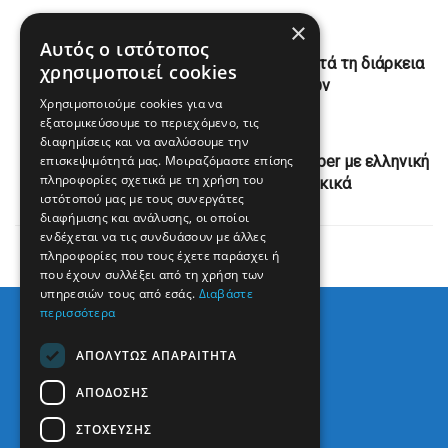
×
Previous Post
Αυτός ο ιστότοπος
Επικό βίντεο: Νύφη ψάρεψε καρχαρία κατά τη διάρκεια
χρησιμοποιεί cookies
των γαμήλιων φωτογραφιών
Χρησιμοποιούμε cookies για να
εξατομικεύσουμε το περιεχόμενο, τις
Next Post
διαφημίσεις και να αναλύσουμε την
επισκεψιμότητά μας. Μοιραζόμαστε επίσης
Η Βουλγαρία παρέλαβε το πρώτο F-16 Viper με ελληνική
πληροφορίες σχετικά με τη χρήση του
άτρακτο – «Πέταξαν» τα τουρκικά
ιστότοπού μας με τους συνεργάτες
διαφήμισης και ανάλυσης, οι οποίοι
ενδέχεται να τις συνδυάσουν με άλλες
πληροφορίες που τους έχετε παράσχει ή
που έχουν συλλέξει από τη χρήση των
υπηρεσιών τους από εσάς.
Διαβάστε
περισσότερα
ΑΠΟΛΎΤΩΣ ΑΠΑΡΑΊΤΗΤΑ
ΑΠΌΔΟΣΗΣ
ΣΤΌΧΕΥΣΗΣ