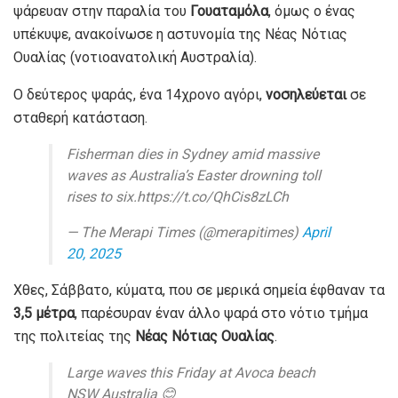
ψάρευαν στην παραλία του
Γουαταμόλα
, όμως ο ένας
υπέκυψε, ανακοίνωσε η αστυνομία της Νέας Νότιας
Ουαλίας (νοτιοανατολική Αυστραλία).
Ο δεύτερος ψαράς, ένα 14χρονο αγόρι,
νοσηλεύεται
σε
σταθερή κατάσταση.
Fisherman dies in Sydney amid massive
waves as Australia’s Easter drowning toll
rises to six.https://t.co/QhCis8zLCh
— The Merapi Times (@merapitimes)
April
20, 2025
Χθες, Σάββατο, κύματα, που σε μερικά σημεία έφθαναν τα
3,5 μέτρα
, παρέσυραν έναν άλλο ψαρά στο νότιο τμήμα
της πολιτείας της
Νέας Νότιας Ουαλίας
.
Large waves this Friday at Avoca beach
NSW Australia 😊