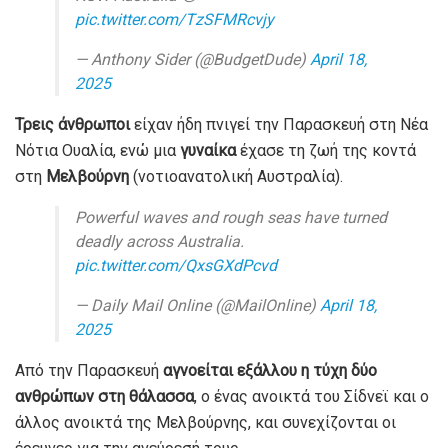
pic.twitter.com/TzSFMRcvjy
— Anthony Sider (@BudgetDude)
April 18,
2025
Τρεις άνθρωποι
είχαν ήδη πνιγεί την Παρασκευή στη Νέα
Νότια Ουαλία, ενώ μια
γυναίκα
έχασε τη ζωή της κοντά
στη
Μελβούρνη
(νοτιοανατολική Αυστραλία).
Powerful waves and rough seas have turned
deadly across Australia.
pic.twitter.com/QxsGXdPcvd
— Daily Mail Online (@MailOnline)
April 18,
2025
Από την Παρασκευή
αγνοείται εξάλλου η τύχη δύο
ανθρώπων στη θάλασσα
, ο ένας ανοικτά του Σίδνεϊ και ο
άλλος ανοικτά της Μελβούρνης, και συνεχίζονται οι