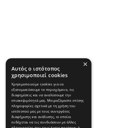
×
Αυτός ο ιστότοπος
χρησιμοποιεί cookies
Χρησιμοποιούμε cookies για να
εξατομικεύσουμε το περιεχόμενο, τις
διαφημίσεις και να αναλύσουμε την
επισκεψιμότητά μας. Μοιραζόμαστε επίσης
πληροφορίες σχετικά με τη χρήση του
ιστότοπού μας με τους συνεργάτες
διαφήμισης και ανάλυσης, οι οποίοι
ενδέχεται να τις συνδυάσουν με άλλες
πληροφορίες που τους έχετε παράσχει ή