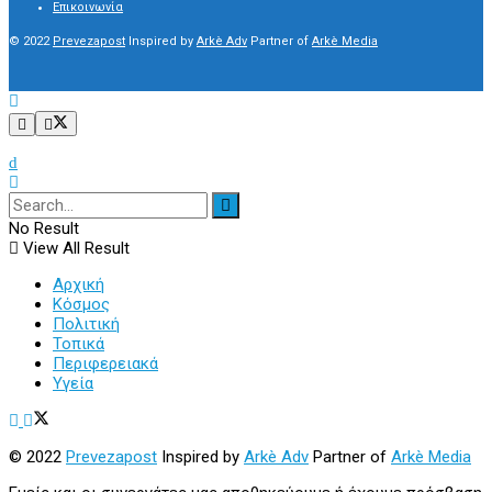
Επικοινωνία
© 2022
Prevezapost
Inspired by
Arkè Adv
Partner of
Arkè Media
No Result
View All Result
Αρχική
Κόσμος
Πολιτική
Τοπικά
Περιφερειακά
Υγεία
© 2022
Prevezapost
Inspired by
Arkè Adv
Partner of
Arkè Media