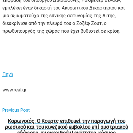
έκφραση του υπουργού Δικαιοσύνης Ροκφέλερ Βενσάν,
εμπλέκει έναν δικαστή του Ακυρωτικού Δικαστηρίου και
μια αξιωματούχο της εθνικής αστυνομίας της Αϊτής,
διευκρίνισε από την πλευρά του ο Ζοζέφ Ζουτ, ο
πρωθυπουργός της χώρας που έχει βυθιστεί σε κρίση.
Πηγή
www.real.gr
Previous Post
Κορωνοϊός: Ο Κουρτς επιθυμεί την παραγωγή του
ρωσικού και του κινεζικού εμβολίου επί αυστριακού
εδάφους, αν εγκριθούν | ενότητες, κόσμος