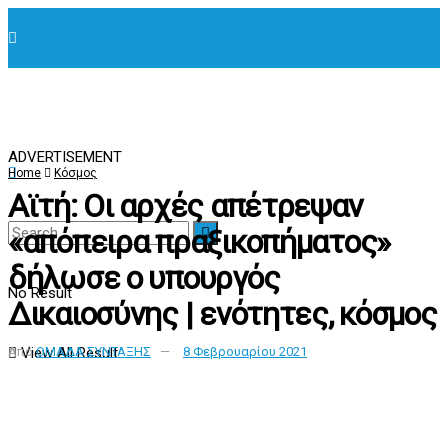
ADVERTISEMENT
Home
Κόσμος
Αϊτή: Οι αρχές απέτρεψαν
«απόπειρα πραξικοπήματος»
δήλωσε ο υπουργός
No Result
Δικαιοσύνης | ενότητες, κόσμος
View All Result
Από
ΟΜΑΔΑ ΣΥΝΤΑΞΗΣ
8 Φεβρουαρίου 2021