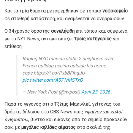
Και τα τρία θύματα μεταφέρθηκαν σε τοπικό
νοσοκομείο
,
σε σταθερή κατάσταση, και αναμένεται να αναρρώσουν.
Ο 34χρονος δράστης
συνελήφθη
επί τόπου και, σύμφωνα
με το NY1 News, αντιμετωπίζει
τρεις κατηγορίες
για
επίθεση.
Raging NYC maniac stabs 2 neighbors over
French bulldog peeing outside his home:
cops https://t.co/PxbBFlhgJU
pic.twitter.com/A571rMSTxQ
— New York Post (@nypost)
April 23, 2026
Παρά το γεγονός ότι ο Τζέιμς Μακίνλεϊ, γείτονας του
δράστη, δήλωσε στο CBS News πως
«φαίνονταν καλοί
άνθρωποι»
, βίντεο και εικόνες από το σημείο προκαλούν
σοκ, με
μεγάλες κηλίδες αίματος
στα σκαλιά της