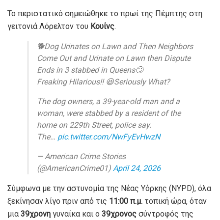
Το περιστατικό σημειώθηκε το πρωί της Πέμπτης στη
γειτονιά Λόρελτον του
Κουίνς
.
🐕Dog Urinates on Lawn and Then Neighbors
Come Out and Urinate on Lawn then Dispute
Ends in 3 stabbed in Queens🙄
Freaking Hilarious!! 😆Seriously What?
The dog owners, a 39-year-old man and a
woman, were stabbed by a resident of the
home on 229th Street, police say.
The…
pic.twitter.com/NwFyEvHwzN
— American Crime Stories
(@AmericanCrime01)
April 24, 2026
Σύμφωνα με την αστυνομία της Νέας Υόρκης (NYPD), όλα
ξεκίνησαν λίγο πριν από τις
11:00 π.μ.
τοπική ώρα, όταν
μια
39χρονη
γυναίκα και ο
39χρονος
σύντροφός της