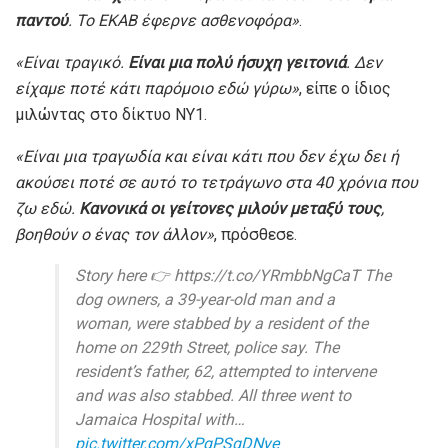
παντού
. Το ΕΚΑΒ έφερνε ασθενοφόρα»
.
«Είναι τραγικό.
Είναι μια πολύ ήσυχη γειτονιά
. Δεν
είχαμε ποτέ κάτι παρόμοιο εδώ γύρω»
, είπε ο ίδιος
μιλώντας στο δίκτυο NY1.
«Είναι μια τραγωδία και είναι κάτι που δεν έχω δει ή
ακούσει ποτέ σε αυτό το τετράγωνο στα 40 χρόνια που
ζω εδώ.
Κανονικά οι γείτονες μιλούν μεταξύ τους
,
βοηθούν ο ένας τον άλλον»
, πρόσθεσε.
Story here 👉️ https://t.co/YRmbbNgCaT The
dog owners, a 39-year-old man and a
woman, were stabbed by a resident of the
home on 229th Street, police say. The
resident’s father, 62, attempted to intervene
and was also stabbed. All three went to
Jamaica Hospital with…
pic.twitter.com/xPqPSgDNye