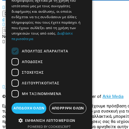
πληροφορίες σχετικά με τη χρήση του
ιστότοπού μας με τους συνεργάτες
διαφήμισης και ανάλυσης, οι οποίοι
ενδέχεται να τις συνδυάσουν με άλλες
πληροφορίες που τους έχετε παράσχει ή
που έχουν συλλέξει από τη χρήση των
υπηρεσιών τους από εσάς.
Διαβάστε
No Result
περισσότερα
View All Result
ΑΠΟΛΎΤΩΣ ΑΠΑΡΑΊΤΗΤΑ
Αρχική
Κόσμος
Πολιτική
ΑΠΌΔΟΣΗΣ
Τοπικά
Περιφερειακά
ΣΤΌΧΕΥΣΗΣ
Υγεία
ΛΕΙΤΟΥΡΓΙΚΌΤΗΤΑΣ
ΜΗ ΤΑΞΙΝΟΜΗΜΈΝΑ
© 2022
Prevezapost
Inspired by
Arkè Adv
Partner of
Arkè Media
Εμείς και οι συνεργάτες μας αποθηκεύουμε ή έχουμε πρόσβαση
ΑΠΟΔΟΧΉ ΌΛΩΝ
ΑΠΌΡΡΙΨΗ ΌΛΩΝ
τυπικές πληροφορίες που αποστέλλονται από μια συσκευή για το
συνεργάτες μας για τους εν λόγω σκοπούς. Εναλλακτικά, μπορείτ
ΕΜΦΆΝΙΣΗ ΛΕΠΤΟΜΕΡΕΙΏΝ
προτιμήσεις σας πριν συναινέσετε. Οι προτιμήσεις σας θα ισχύ
τη συγκατάθεσή σας, αλλά έχετε το δικαίωμα να αρνηθείτε αυτήν
POWERED BY COOKIESCRIPT