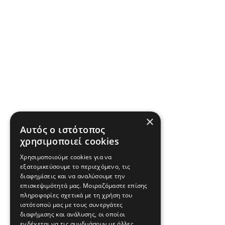
×
Αυτός ο ιστότοπος
χρησιμοποιεί cookies
Χρησιμοποιούμε cookies για να
εξατομικεύσουμε το περιεχόμενο, τις
διαφημίσεις και να αναλύσουμε την
επισκεψιμότητά μας. Μοιραζόμαστε επίσης
πληροφορίες σχετικά με τη χρήση του
ιστότοπού μας με τους συνεργάτες
διαφήμισης και ανάλυσης, οι οποίοι
ενδέχεται να τις συνδυάσουν με άλλες