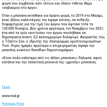
φορά που συμβαίνει κάτι τέτοιο και πλέον τίθεται θέμα
«σεβασμού στο έργο».
Όταν η μπανάνα εκτέθηκε για πρώτη φορά, το 2019 στο Μαϊάμι,
ένας άλλος καλλιτέχνης την έφαγε επίσης, σε ένδειξη
διαμαρτυρίας για την τιμή του έργου που έφτανε τότε τα
120.000 δολάρια. Δύο χρόνια αργότερα, τον Νοέμβριο του 2021,
ένα από τα τρία «αντίτυπα» του έργου πουλήθηκε σε
δημοπρασία έναντι 5,2 εκατομμυρίων δολαρίων. Αγοραστής του,
ο Τζάστιν Σαν, ο ιδρυτής της πλατφόρμας κρυπτονομισμάτων
Tron. Λίγες ημέρες αργότερα ο επιχειρηματίας έφαγε την
μπανάνα, ενώπιον δεκάδων δημοσιογράφων.
«Είναι πολύ καλύτερη από τις άλλες μπανάνες» δήλωσε, αφού
κατάπιε και την τελευταία μπουκιά της «χρυσής» μπανάνας.
Πηγή
www.real.gr
Previous Post