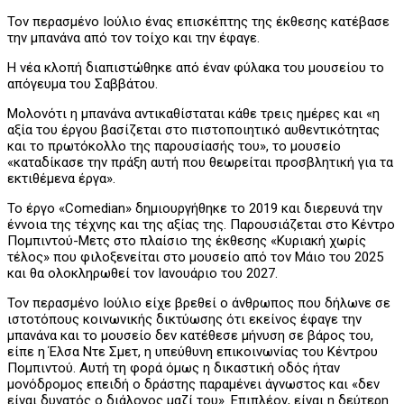
Τον περασμένο Ιούλιο ένας επισκέπτης της έκθεσης κατέβασε
την μπανάνα από τον τοίχο και την έφαγε.
Η νέα κλοπή διαπιστώθηκε από έναν φύλακα του μουσείου το
απόγευμα του Σαββάτου.
Μολονότι η μπανάνα αντικαθίσταται κάθε τρεις ημέρες και «η
αξία του έργου βασίζεται στο πιστοποιητικό αυθεντικότητας
και το πρωτόκολλο της παρουσίασής του», το μουσείο
«καταδίκασε την πράξη αυτή που θεωρείται προσβλητική για τα
εκτιθέμενα έργα».
Το έργο «Comedian» δημιουργήθηκε το 2019 και διερευνά την
έννοια της τέχνης και της αξίας της. Παρουσιάζεται στο Κέντρο
Πομπιντού-Μετς στο πλαίσιο της έκθεσης «Κυριακή χωρίς
τέλος» που φιλοξενείται στο μουσείο από τον Μάιο του 2025
και θα ολοκληρωθεί τον Ιανουάριο του 2027.
Τον περασμένο Ιούλιο είχε βρεθεί ο άνθρωπος που δήλωνε σε
ιστοτόπους κοινωνικής δικτύωσης ότι εκείνος έφαγε την
μπανάνα και το μουσείο δεν κατέθεσε μήνυση σε βάρος του,
είπε η Έλσα Ντε Σμετ, η υπεύθυνη επικοινωνίας του Κέντρου
Πομπιντού. Αυτή τη φορά όμως η δικαστική οδός ήταν
μονόδρομος επειδή ο δράστης παραμένει άγνωστος και «δεν
είναι δυνατός ο διάλογος μαζί του». Επιπλέον, είναι η δεύτερη