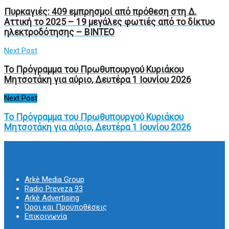
Πυρκαγιές: 409 εμπρησμοί από πρόθεση στη Δ.
Αττική το 2025 – 19 μεγάλες φωτιές από το δίκτυο
ηλεκτροδότησης – ΒΙΝΤΕΟ
Next Post
Το Πρόγραμμα του Πρωθυπουργού Κυριάκου
Μητσοτάκη για αύριο, Δευτέρα 1 Ιουνίου 2026
Next Post
Το Πρόγραμμα του Πρωθυπουργού Κυριάκου
Μητσοτάκη για αύριο, Δευτέρα 1 Ιουνίου 2026
Arkè Media Group
Radio Preveza 93
Arkè Advertising
Όροι και Προϋποθέσεις
Επικοινωνία