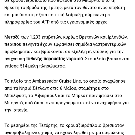
σε κρουαζιερόπλοιο που έφτασε στο Μπορντό από τη
Βρέστη το βράδυ της Τρίτης, μετά τον θάνατο ενός επιβάτη
και μια ύποπτη οξεία πεπτική λοίμωξη, σύμφωνα με
πληροφορίες του AFP από τις υγειονομικές αρχές.
Μεταξύ των 1.233 επιβατών, κυρίως Βρετανών και Ιρλανδών,
περίπου πενήντα έχουν εμφανίσει σημάδια γαστρεντερικών
προβλημάτων και βρίσκονται σε εξέλιξη εξετάσεις για την
ανίχνευση
πιθανής παρουσίας νοροϊού.
Στο πλοίο βρίσκονται
επίσης 514 μέλη πληρώματος.
Το πλοίο της Ambassador Cruise Line, το οποίο αναχώρησε
από τα Νησιά Σέτλαντ στις 6 Μαΐου, σταμάτησε στο
Μπέλφαστ, το Λίβερπουλ και το Μπρεστ πριν φτάσει στο
Μπορντό, από όπου έχει προγραμματιστεί να αναχωρήσει για
την Ισπανία.
Το μεσημέρι της Τετάρτης, το κρουαζιερόπλοιο βρισκόταν
αγκυροβολημένο, χωρίς να έχουν ληφθεί μέτρα ασφαλείας