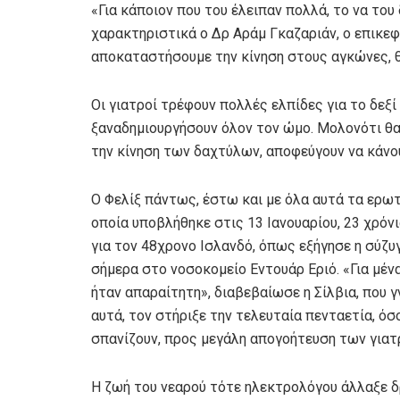
«Για κάποιον που του έλειπαν πολλά, το να του 
χαρακτηριστικά ο Δρ Αράμ Γκαζαριάν, ο επικε
αποκαταστήσουμε την κίνηση στους αγκώνες, θ
Οι γιατροί τρέφουν πολλές ελπίδες για το δεξί 
ξαναδημιουργήσουν όλον τον ώμο. Μολονότι θα 
την κίνηση των δαχτύλων, αποφεύγουν να κάνο
Ο Φελίξ πάντως, έστω και με όλα αυτά τα ερωτ
οποία υποβλήθηκε στις 13 Ιανουαρίου, 23 χρόν
για τον 48χρονο Ισλανδό, όπως εξήγησε η σύζυ
σήμερα στο νοσοκομείο Εντουάρ Εριό. «Για μένα
ήταν απαραίτητη», διαβεβαίωσε η Σίλβια, που γ
αυτά, τον στήριξε την τελευταία πενταετία, ό
σπανίζουν, προς μεγάλη απογοήτευση των γιατ
Η ζωή του νεαρού τότε ηλεκτρολόγου άλλαξε δ