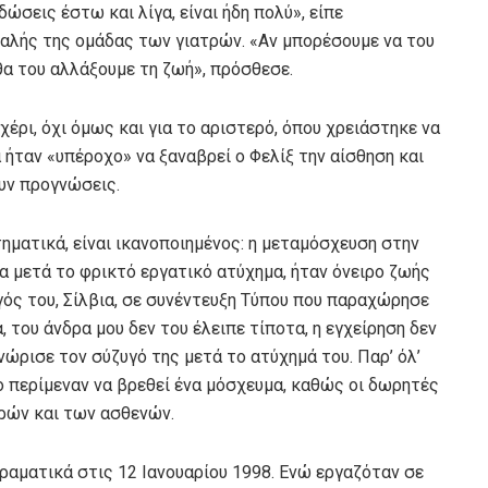
δώσεις έστω και λίγα, είναι ήδη πολύ», είπε
φαλής της ομάδας των γιατρών. «Αν μπορέσουμε να του
α του αλλάξουμε τη ζωή», πρόσθεσε.
χέρι, όχι όμως και για το αριστερό, όπου χρειάστηκε να
ήταν «υπέροχο» να ξαναβρεί ο Φελίξ την αίσθηση και
υν προγνώσεις.
ηματικά, είναι ικανοποιημένος: η μεταμόσχευση στην
ια μετά το φρικτό εργατικό ατύχημα, ήταν όνειρο ζωής
γός του, Σίλβια, σε συνέντευξη Τύπου που παραχώρησε
, του άνδρα μου δεν του έλειπε τίποτα, η εγχείρηση δεν
νώρισε τον σύζυγό της μετά το ατύχημά του. Παρ’ όλ’
σο περίμεναν να βρεθεί ένα μόσχευμα, καθώς οι δωρητές
ρών και των ασθενών.
ραματικά στις 12 Ιανουαρίου 1998. Ενώ εργαζόταν σε