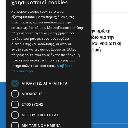
χρησιμοποιεί cookies
Χρησιμοποιούμε cookies για να
εξατομικεύσουμε το περιεχόμενο, τις
Previous Post
διαφημίσεις και να αναλύσουμε την
επισκεψιμότητά μας. Μοιραζόμαστε επίσης
Βουλή: Υπερψηφίστηκε στην πρώτη
πληροφορίες σχετικά με τη χρήση του
ανάγνωσή του, το νομοσχέδιο για την
ιστότοπού μας με τους συνεργάτες
«ολοκληρωμένη θαλάσσια και νησιωτική
διαφήμισης και ανάλυσης, οι οποίοι
ενδέχεται να τις συνδυάσουν με άλλες
πολιτική» | ενότητες, πολιτική
πληροφορίες που τους έχετε παράσχει ή
που έχουν συλλέξει από τη χρήση των
υπηρεσιών τους από εσάς.
Διαβάστε
περισσότερα
ΑΠΟΛΎΤΩΣ ΑΠΑΡΑΊΤΗΤΑ
ΑΠΌΔΟΣΗΣ
ΣΤΌΧΕΥΣΗΣ
ΛΕΙΤΟΥΡΓΙΚΌΤΗΤΑΣ
ΜΗ ΤΑΞΙΝΟΜΗΜΈΝΑ