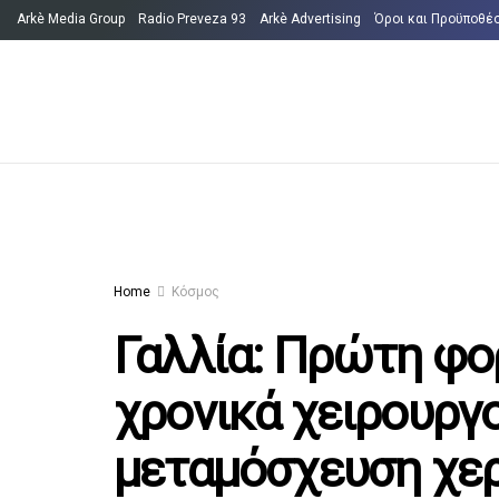
Arkè Media Group
Radio Preveza 93
Arkè Advertising
Όροι και Προϋποθέ
Home
Κόσμος
Γαλλία: Πρώτη φο
χρονικά χειρουργ
μεταμόσχευση χερ