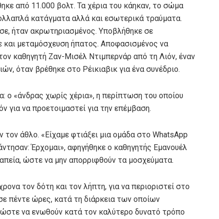
ηκε από 11.000 βολτ. Τα χέρια του κάηκαν, το σώμα
ολλαπλά κατάγματα αλλά και εσωτερικά τραύματα.
νησε, ήταν ακρωτηριασμένος. Υποβλήθηκε σε
ε και μεταμόσχευση ήπατος. Αποφασισμένος να
 τον καθηγητή Ζαν-Μισέλ Ντιμπερνάρ από τη Λιόν, έναν
ν, όταν βρέθηκε στο Ρέικιαβικ για ένα συνέδριο.
α: ο «άνδρας χωρίς χέρια», η περίπτωση του οποίου
όν για να προετοιμαστεί για την επέμβαση.
ν τον άθλο. «Είχαμε φτιάξει μια ομάδα στο WhatsApp
άντησαν: Έρχομαι», αφηγήθηκε ο καθηγητής Εμανουέλ
ραπεία, ώστε να μην απορριφθούν τα μοσχεύματα.
ονα τον δότη και τον λήπτη, για να περιοριστεί στο
σε πέντε ώρες, κατά τη διάρκεια των οποίων
 ώστε να ενωθούν κατά τον καλύτερο δυνατό τρόπο