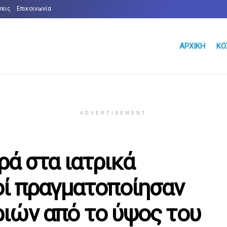
σεις
Επικοινωνία
ΑΡΧΙΚΉ
ΚΌ
ADVERTISEMENT
ρά στα ιατρικά
οί πραγματοποίησαν
ιών από το ύψος του