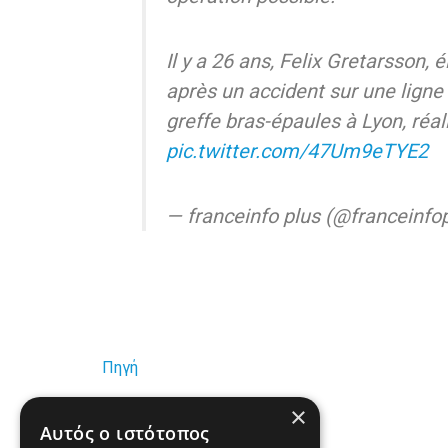
Il y a 26 ans, Felix Gretarsson,
après un accident sur une ligne 
greffe bras-épaules à Lyon, réa
pic.twitter.com/47Um9eTYE2
— franceinfo plus (@franceinfo
Πηγή
×
www.real.gr
Αυτός ο ιστότοπος