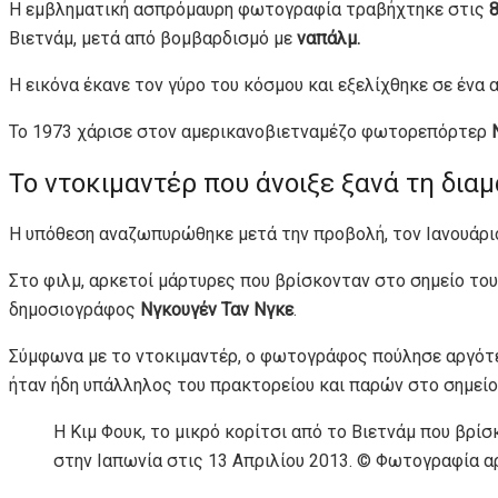
Η εμβληματική ασπρόμαυρη φωτογραφία τραβήχτηκε στις
8
Βιετνάμ, μετά από βομβαρδισμό με
ναπάλμ.
Η εικόνα έκανε τον γύρο του κόσμου και εξελίχθηκε σε ένα
Το 1973 χάρισε στον αμερικανοβιετναμέζο φωτορεπόρτερ
Το ντοκιμαντέρ που άνοιξε ξανά τη δια
Η υπόθεση αναζωπυρώθηκε μετά την προβολή, τον Ιανουάρι
Στο φιλμ, αρκετοί μάρτυρες που βρίσκονταν στο σημείο το
δημοσιογράφος
Νγκουγέν Ταν Νγκε
.
Σύμφωνα με το ντοκιμαντέρ, ο φωτογράφος πούλησε αργότε
ήταν ήδη υπάλληλος του πρακτορείου και παρών στο σημείο
Η Κιμ Φουκ, το μικρό κορίτσι από το Βιετνάμ που βρίσ
στην Ιαπωνία στις 13 Απριλίου 2013. © Φωτογραφία α