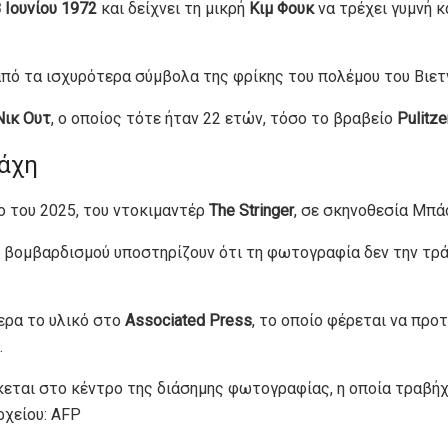
 Ιουνίου 1972
και δείχνει τη μικρή
Κιμ Φουκ
να τρέχει γυμνή 
 από τα ισχυρότερα σύμβολα της φρίκης του πολέμου του Βιετ
Νικ Ουτ
, ο οποίος τότε ήταν 22 ετών, τόσο το βραβείο
Pulitze
μάχη
ο του 2025, του ντοκιμαντέρ
The Stringer
, σε σκηνοθεσία Μπάο
υ βομβαρδισμού υποστηρίζουν ότι τη φωτογραφία δεν την τρ
ρα το υλικό στο
Associated Press
, το οποίο φέρεται να προ
.
κεται στο κέντρο της διάσημης φωτογραφίας, η οποία τραβήχτ
ρχείου: AFP