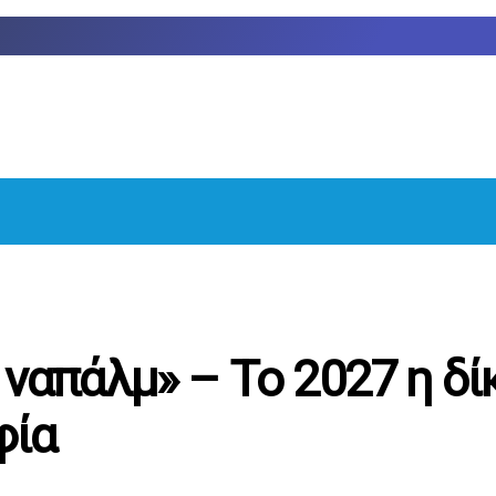
ς ναπάλμ» – Το 2027 η δί
φία