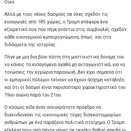
Οίκο.
Αλλά με τους νέους δασμούς σε όλες σχεδόν τις
εισαγωγές από 185 χώρες, ο Τραμπ επέφερε ένα
εξαιρετικό σοκ που πήγε ενάντια στις συμβουλές σχεδόν
κάθε οικονομικού εμπειρογνώμονα, όπως και στα
διδάγματα της ιστορίας.
Πήγε με μια δια βίου πίστη στη μυστικιστική δύναμη του
να κάνεις τα εισαγόμενα αγαθά μη ανταγωνιστικά, για να
τονώσεις την εγχώρια παραγωγή. Δεν έχει σημασία ότι
οι εμπορικοί πόλεμοι τείνουν να έχουν άσχημη κατάληξη
και ότι οι δασμοί είναι περισσότερο χαρακτηριστικό του
19ου αιώνα παρά του 21ου.
Ο κόσμος είδε έναν ασυγκράτητο πρόεδρο να
διακινδυνεύει τις οικονομικές τύχες δισεκατομμυρίων
ανθρώπων με ένα παράξενο πολιτικό στοίχημα. Ο Τραμπ
εξελέγη πριν από πέντε μήνες σε μεγάλο βαθμό επειδή οι