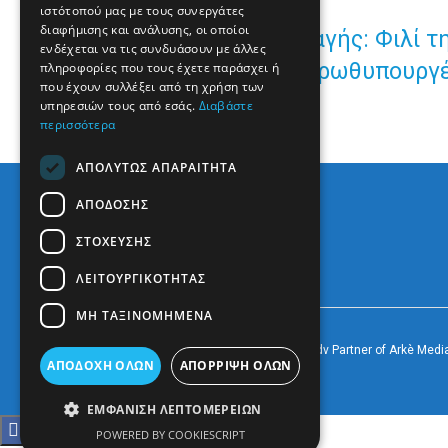
ιστότοπού μας με τους συνεργάτες
διαφήμισης και ανάλυσης, οι οποίοι
ΠΑΣΟΚ- Κίνημα Αλλαγής: Φιλί τη
ενδέχεται να τις συνδυάσουν με άλλες
κυβέρνηση σας, κ. Πρωθυπουργ
πληροφορίες που τους έχετε παράσχει ή
που έχουν συλλέξει από τη χρήση των
υπηρεσιών τους από εσάς.
Διαβάστε
περισσότερα
ΑΠΟΛΎΤΩΣ ΑΠΑΡΑΊΤΗΤΑ
ΑΠΌΔΟΣΗΣ
ΣΤΌΧΕΥΣΗΣ
ΛΕΙΤΟΥΡΓΙΚΌΤΗΤΑΣ
ΜΗ ΤΑΞΙΝΟΜΗΜΈΝΑ
© 2022
Prevezapost
Inspired by
Arkè Adv
Partner of
Arkè Medi
ΑΠΟΔΟΧΉ ΌΛΩΝ
ΑΠΌΡΡΙΨΗ ΌΛΩΝ
ΕΜΦΆΝΙΣΗ ΛΕΠΤΟΜΕΡΕΙΏΝ
POWERED BY COOKIESCRIPT