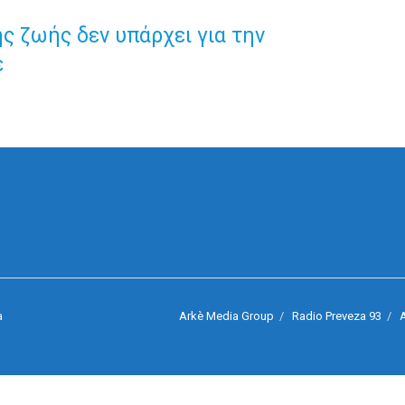
ς ζωής δεν υπάρχει για την
έ
Arkè Media Group
Radio Preveza 93
A
a