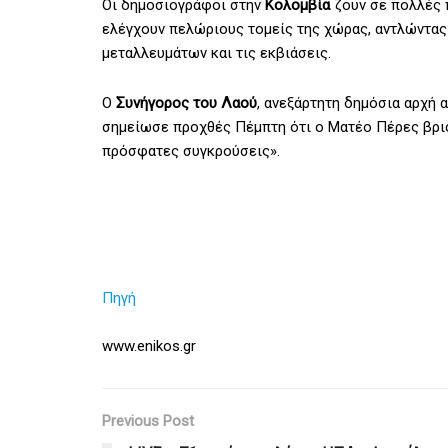
Οι δημοσιογράφοι στην
Κολομβία
ζουν σε πολλές 
ελέγχουν πελώριους τομείς της χώρας, αντλώντας 
μεταλλευμάτων και τις εκβιάσεις.
Ο
Συνήγορος του Λαού
, ανεξάρτητη δημόσια αρχή 
σημείωσε προχθές Πέμπτη ότι ο Ματέο Πέρες βρισ
πρόσφατες συγκρούσεις».
Πηγή
www.enikos.gr
Previous Post