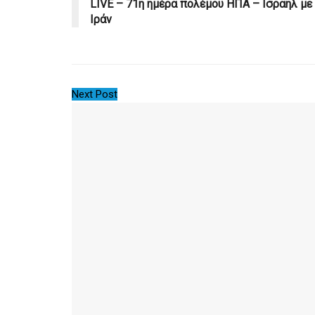
LIVE – 71η ημέρα πολέμου ΗΠΑ – Ισραήλ με
Ιράν
Next Post