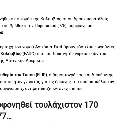
ήθηκε σε τομέα της Κολομβίας όπου δρουν παρατάξεις
 του βρέθηκε την Παρασκευή (7/5), σύμφωνα με
ου
.
περιοχή του νομού Αντιόκια. Εκεί δρουν τόσο διαφωνούντες
ς
Κολομβίας
(FARC) όσο και διακινητές ναρκωτικών του
της Λατινικής Αμερικής.
υθερία του Τύπου (FLIP)
, ο δημοσιογράφος και διευθυντής
 οποίος ήταν γνωστός για τις έρευνες του που αποκάλυπταν
οργανώσεις, αντιμετώπιζε έντονες πιέσες.
οφονηθεί τουλάχιστον 170
77…