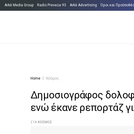
Arkè Media Group
Radio Preveza 93
Arkè Advertising
Όροι και Προϋποθέ
Home
Κόσμος
Δημοσιογράφος δολοφ
ενώ έκανε ρεπορτάζ γι
ΣΤΑ
ΚΌΣΜΟΣ