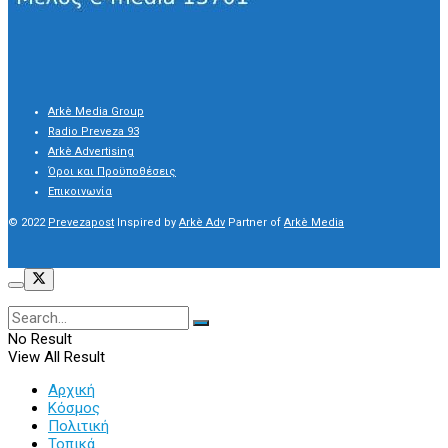
Arkè Media Group
Radio Preveza 93
Arkè Advertising
Όροι και Προϋποθέσεις
Επικοινωνία
© 2022
Prevezapost
Inspired by
Arkè Adv
Partner of
Arkè Media
No Result
View All Result
Αρχική
Κόσμος
Πολιτική
Τοπικά