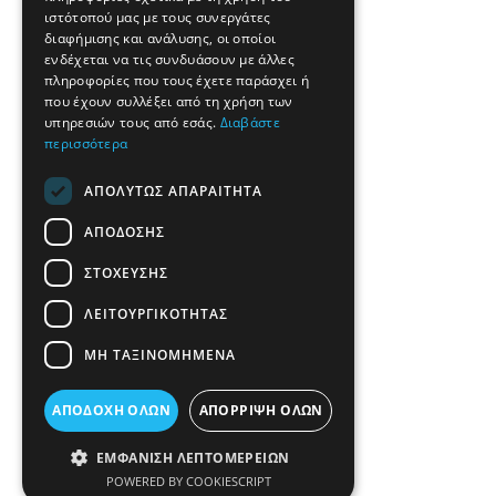
ιστότοπού μας με τους συνεργάτες
διαφήμισης και ανάλυσης, οι οποίοι
ενδέχεται να τις συνδυάσουν με άλλες
πληροφορίες που τους έχετε παράσχει ή
που έχουν συλλέξει από τη χρήση των
υπηρεσιών τους από εσάς.
Διαβάστε
περισσότερα
ΑΠΟΛΎΤΩΣ ΑΠΑΡΑΊΤΗΤΑ
ΑΠΌΔΟΣΗΣ
ΣΤΌΧΕΥΣΗΣ
ΛΕΙΤΟΥΡΓΙΚΌΤΗΤΑΣ
ΜΗ ΤΑΞΙΝΟΜΗΜΈΝΑ
ΑΠΟΔΟΧΉ ΌΛΩΝ
ΑΠΌΡΡΙΨΗ ΌΛΩΝ
ΕΜΦΆΝΙΣΗ ΛΕΠΤΟΜΕΡΕΙΏΝ
POWERED BY COOKIESCRIPT