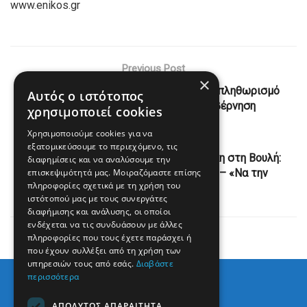
www.enikos.gr
Previous Post
×
ΣΥΡΙΖΑ-ΠΣ: Πρωταθλητισμός για τον πληθωρισμό
Αυτός ο ιστότοπος
Απριλίου με «προπονητή» την κυβέρνηση
χρησιμοποιεί cookies
Χρησιμοποιούμε cookies για να
Next Post
εξατομικεύσουμε το περιεχόμενο, τις
Κόντρα Κωνσταντοπούλου – Μηταράκη στη Βουλή:
διαφημίσεις και να αναλύσουμε την
επισκεψιμότητά μας. Μοιραζόμαστε επίσης
«Μαζευτείτε λίγο όλοι οι υπόδικοι» – «Να την
πληροφορίες σχετικά με τη χρήση του
αποβάλετε
ιστότοπού μας με τους συνεργάτες
διαφήμισης και ανάλυσης, οι οποίοι
ενδέχεται να τις συνδυάσουν με άλλες
πληροφορίες που τους έχετε παράσχει ή
που έχουν συλλέξει από τη χρήση των
υπηρεσιών τους από εσάς.
Διαβάστε
περισσότερα
ΑΠΟΛΎΤΩΣ ΑΠΑΡΑΊΤΗΤΑ