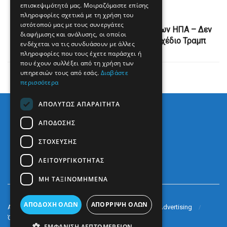
επισκεψιμότητά μας. Μοιραζόμαστε επίσης
Next Post
πληροφορίες σχετικά με τη χρήση του
ιστότοπού μας με τους συνεργάτες
Το Ιράν αμφισβητεί τη «σοβαρότητα» των ΗΠΑ – Δεν
διαφήμισης και ανάλυσης, οι οποίοι
αποκαλύπτει την απάντησή του στο σχέδιο Τραμπ
ενδέχεται να τις συνδυάσουν με άλλες
πληροφορίες που τους έχετε παράσχει ή
που έχουν συλλέξει από τη χρήση των
υπηρεσιών τους από εσάς.
Διαβάστε
περισσότερα
ΑΠΟΛΎΤΩΣ ΑΠΑΡΑΊΤΗΤΑ
ΑΠΌΔΟΣΗΣ
ΣΤΌΧΕΥΣΗΣ
ΛΕΙΤΟΥΡΓΙΚΌΤΗΤΑΣ
ΜΗ ΤΑΞΙΝΟΜΗΜΈΝΑ
ΑΠΟΔΟΧΉ ΌΛΩΝ
ΑΠΌΡΡΙΨΗ ΌΛΩΝ
Arkè Media Group
Radio Preveza 93
Arkè Advertising
Όροι και Προϋποθέσεις
Επικοινωνία
ΕΜΦΆΝΙΣΗ ΛΕΠΤΟΜΕΡΕΙΏΝ