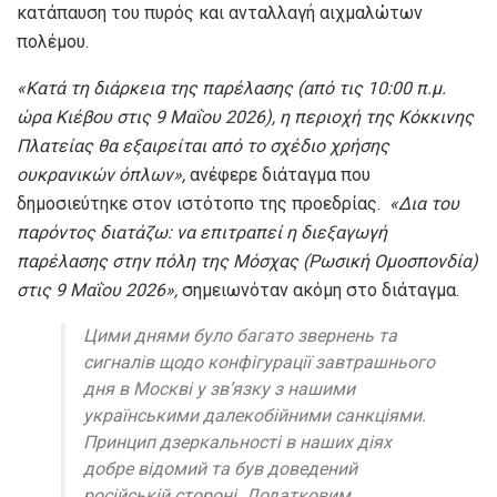
κατάπαυση του πυρός και ανταλλαγή αιχμαλώτων
πολέμου.
«Κατά τη διάρκεια της παρέλασης (από τις 10:00 π.μ.
ώρα Κιέβου στις 9 Μαΐου 2026), η περιοχή της Κόκκινης
Πλατείας θα εξαιρείται από το σχέδιο χρήσης
ουκρανικών όπλων»,
ανέφερε διάταγμα που
δημοσιεύτηκε στον ιστότοπο της προεδρίας.
«Δια του
παρόντος διατάζω: να επιτραπεί η διεξαγωγή
παρέλασης στην πόλη της Μόσχας (Ρωσική Ομοσπονδία)
στις 9 Μαΐου 2026»,
σημειωνόταν ακόμη στο διάταγμα.
Цими днями було багато звернень та
сигналів щодо конфігурації завтрашнього
дня в Москві у звʼязку з нашими
українськими далекобійними санкціями.
Принцип дзеркальності в наших діях
добре відомий та був доведений
російській стороні. Додатковим