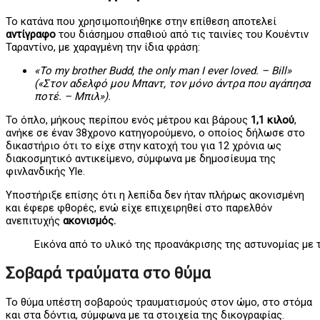
Το κατάνα που χρησιμοποιήθηκε στην επίθεση αποτελεί
αντίγραφο
του διάσημου σπαθιού από τις ταινίες του Κουέντιν
Ταραντίνο, με χαραγμένη την ίδια φράση:
«To my brother Budd, the only man I ever loved. – Bill»
(«Στον αδελφό μου Μπαντ, τον μόνο άντρα που αγάπησα
ποτέ. – Μπιλ»).
Το όπλο, μήκους περίπου ενός μέτρου και βάρους
1,1 κιλού
,
ανήκε σε έναν 38χρονο κατηγορούμενο, ο οποίος δήλωσε στο
δικαστήριο ότι το είχε στην κατοχή του για 12 χρόνια ως
διακοσμητικό αντικείμενο, σύμφωνα με δημοσίευμα της
φινλανδικής Yle.
Υποστήριξε επίσης ότι η λεπίδα δεν ήταν πλήρως ακονισμένη
και έφερε φθορές, ενώ είχε επιχειρηθεί στο παρελθόν
ανεπιτυχής
ακονισμός.
Εικόνα από το υλικό της προανάκρισης της αστυνομίας με
Σοβαρά τραύματα στο θύμα
Το θύμα υπέστη σοβαρούς τραυματισμούς στον ώμο, στο στόμα
και στα δόντια, σύμφωνα με τα στοιχεία της δικογραφίας.