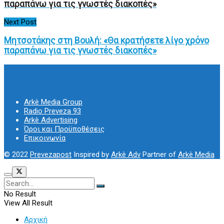
παραπάνω για τις γνωστές διακοπές»
Next Post
Μητσοτάκης στη Βουλή: «Θα κρατήσετε λίγο χρόνο
παραπάνω για τις γνωστές διακοπές»
Arkè Media Group
Radio Preveza 93
Arkè Advertising
Όροι και Προϋποθέσεις
Επικοινωνία
© 2022
Prevezapost
Inspired by
Arkè Adv
Partner of
Arkè Media
No Result
View All Result
Αρχική