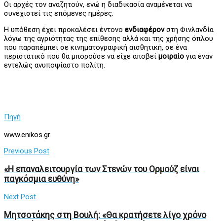
Οι αρχές τον αναζητούν, ενώ η διαδικασία αναμένεται να
συνεχιστεί τις επόμενες ημέρες.
Η υπόθεση έχει προκαλέσει έντονο
ενδιαφέρον
στη Φινλανδία
λόγω της αγριότητας της επίθεσης αλλά και της χρήσης όπλου
που παραπέμπει σε κινηματογραφική αισθητική, σε ένα
περιστατικό που θα μπορούσε να είχε αποβεί
μοιραίο
για έναν
εντελώς ανυποψίαστο πολίτη.
Πηγή
www.enikos.gr
Previous Post
«Η επαναλειτουργία των Στενών του Ορμούζ είναι
παγκόσμια ευθύνη»
Next Post
Μητσοτάκης στη Βουλή: «Θα κρατήσετε λίγο χρόνο