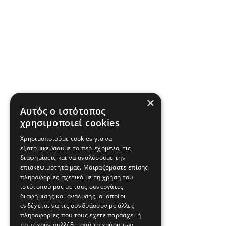
×
Αυτός ο ιστότοπος
χρησιμοποιεί cookies
Χρησιμοποιούμε cookies για να
εξατομικεύσουμε το περιεχόμενο, τις
διαφημίσεις και να αναλύσουμε την
επισκεψιμότητά μας. Μοιραζόμαστε επίσης
πληροφορίες σχετικά με τη χρήση του
ιστότοπού μας με τους συνεργάτες
διαφήμισης και ανάλυσης, οι οποίοι
ενδέχεται να τις συνδυάσουν με άλλες
πληροφορίες που τους έχετε παράσχει ή
που έχουν συλλέξει από τη χρήση των