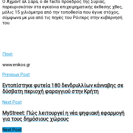
Ο Άχμαντ αλ Σάρα, ο de facto πρόεδρος της Συρίας,
παρευρισκόταν στα εγκαίνια επιχειρηματικής έκθεσης χθες,
μόλις 15 χιλιόμετρα από την τοποθεσία που έγινε στόχος,
σύμφωνα με μια από τις πηγές του Ρόιτερς στην κυβέρνησή
του.
Πηγή
www.enikos.gr
Previous Post
Εντοπίστηκε φυτεία 180 δενδρυλλίων κάνναβης σε
δύσβατη περιοχή φαραγγιού στην Κρήτη
Next Post
MyStreet: Πώς λειτουργεί η νέα ψηφιακή εφαρμογή
για τους δημόσιους χώρους
Next Post