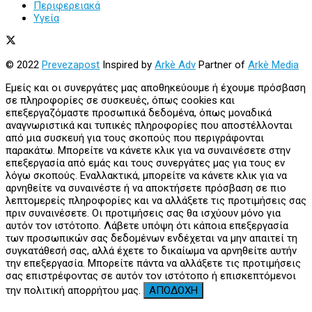
Περιφερειακά
Υγεία
© 2022
Prevezapost
Inspired by
Arkè Adv
Partner of
Arkè Media
Εμείς και οι συνεργάτες μας αποθηκεύουμε ή έχουμε πρόσβαση
σε πληροφορίες σε συσκευές, όπως cookies και
επεξεργαζόμαστε προσωπικά δεδομένα, όπως μοναδικά
αναγνωριστικά και τυπικές πληροφορίες που αποστέλλονται
από μια συσκευή για τους σκοπούς που περιγράφονται
παρακάτω. Μπορείτε να κάνετε κλικ για να συναινέσετε στην
επεξεργασία από εμάς και τους συνεργάτες μας για τους εν
λόγω σκοπούς. Εναλλακτικά, μπορείτε να κάνετε κλικ για να
αρνηθείτε να συναινέστε ή να αποκτήσετε πρόσβαση σε πιο
λεπτομερείς πληροφορίες και να αλλάξετε τις προτιμήσεις σας
πριν συναινέσετε. Οι προτιμήσεις σας θα ισχύουν μόνο για
αυτόν τον ιστότοπο. Λάβετε υπόψη ότι κάποια επεξεργασία
των προσωπικών σας δεδομένων ενδέχεται να μην απαιτεί τη
συγκατάθεσή σας, αλλά έχετε το δικαίωμα να αρνηθείτε αυτήν
την επεξεργασία. Μπορείτε πάντα να αλλάξετε τις προτιμήσεις
σας επιστρέφοντας σε αυτόν τον ιστότοπο ή επισκεπτόμενοι
την πολιτική απορρήτου μας.
ΑΠΟΔΟΧΗ