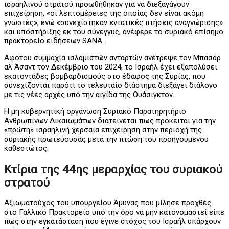
ισραηλινού στρατού προωθήθηκαν για να διεξαγάγουν
επιχείρηση, «οι λεπτομέρειες της οποίας δεν είναι ακόμη
γνωστές», ενώ «συνεχίστηκαν εντατικές πτήσεις αναγνώρισης»
και υποστήριξης εκ του σύνεγγυς, ανέφερε το συριακό επίσημο
πρακτορείο ειδήσεων SANA.
Αφότου συμμαχία ισλαμιστών ανταρτών ανέτρεψε τον Μπασάρ
αλ Άσαντ τον Δεκέμβριο του 2024, το Ισραήλ έχει εξαπολύσει
εκατοντάδες βομβαρδισμούς στο έδαφος της Συρίας, που
συνεχίζονται παρότι το τελευταίο διάστημα διεξάγει διάλογο
με τις νέες αρχές υπό την αιγίδα της Ουάσιγκτον.
Η μη κυβερνητική οργάνωση Συριακό Παρατηρητήριο
Ανθρωπίνων Δικαιωμάτων διατείνεται πως πρόκειται για την
«πρώτη» ισραηλινή χερσαία επιχείρηση στην περιοχή της
συριακής πρωτεύουσας μετά την πτώση του προηγούμενου
καθεστώτος.
Κτίρια της 44ης μεραρχίας του συριακού
στρατού
Αξιωματούχος του υπουργείου Άμυνας που μίλησε προχθές
στο Γαλλικό Πρακτορείο υπό την όρο να μην κατονομαστεί είπε
πως στην εγκατάσταση που έγινε στόχος του Ισραήλ υπάρχουν