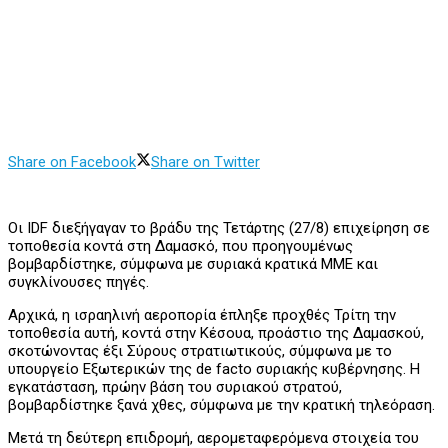
Share on Facebook
Share on Twitter
Οι IDF διεξήγαγαν το βράδυ της Τετάρτης (27/8) επιχείρηση σε
τοποθεσία κοντά στη Δαμασκό, που προηγουμένως
βομβαρδίστηκε, σύμφωνα με συριακά κρατικά ΜΜΕ και
συγκλίνουσες πηγές.
Αρχικά, η ισραηλινή αεροπορία έπληξε προχθές Τρίτη την
τοποθεσία αυτή, κοντά στην Κέσουα, προάστιο της Δαμασκού,
σκοτώνοντας έξι Σύρους στρατιωτικούς, σύμφωνα με το
υπουργείο Εξωτερικών της de facto συριακής κυβέρνησης. Η
εγκατάσταση, πρώην βάση του συριακού στρατού,
βομβαρδίστηκε ξανά χθες, σύμφωνα με την κρατική τηλεόραση.
Μετά τη δεύτερη επιδρομή, αερομεταφερόμενα στοιχεία του