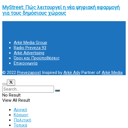
MyStreet: Πώς λειτουργεί η νέα ψηφιακή εφαρμογή
για τους δημόσιους χώρους
Arkè Media Group
Radio Preveza 93
Arkè Advertising
Όροι και Προϋποθέσεις
Επικοινωνία
© 2022
Prevezapost
Inspired by
Arkè Adv
Partner of
Arkè Media
No Result
View All Result
Αρχική
Κόσμος
Πολιτική
Τοπικά