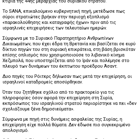
κτίρια της 44ης μεραρχίας του συριακού στρατού.
Το SANA, επικαλούμενο κυβερνητική πηγή, μετέδωσε πως
σύροι στρατιώτες βρήκαν στην περιοχή εξοπλισμό
«παρακολούθησης και καταγραφής ήχων» πριν από τις
ισραηλινές επιχειρήσεις των τελευταίων ημερών.
Σύμφωνα με το Συριακό Παρατηρητήριο Ανθρωπίνων
Δικαιωμάτων, που έχει έδρα τη Βρετανία και βασίζεται σε ευρύ
δίκτυο πηγών του στη συριακή επικράτεια, στη βάση βρισκόταν
επίσης οπλισμός που χρησιμοποιούσε το λιβανικό κίνημα
Χεζμπολά, που υποστηρίζεται από το Ιράν και πολέμησε στο
πλευρό των δυνάμεων του έκπτωτου προέδρου Άσαντ.
Δυο πηγές του Ρόιτερς δήλωσαν πως μετά την επιχείρηση, οι
ισραηλινοί καταδρομείς αποσύρθηκαν.
Όταν του ζητήθηκε σχόλιο από το πρακτορείο για τις
πληροφορίες όσον αφορά την επιχείρηση στη Συρία,
εκπρόσωπος του ισραηλινού στρατού περιορίστηκε να πει «δεν
σχολιάζουμε ξένα δημοσιεύματα».
Σύμφωνα με πηγή στις δυνάμεις ασφαλείας της Συρίας, η
επιχείρηση είχε πολλά θύματα. Δεν έδωσε πιο συγκεκριμένο
απολογισμό.