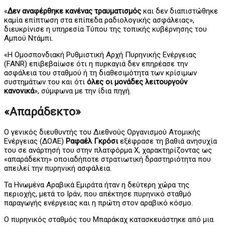
«
Δεν αναφέρθηκε κανένας τραυματισμός
και δεν διαπιστώθηκε
καμία επίπτωση στα επίπεδα ραδιολογικής ασφάλειας»,
διευκρίνισε η υπηρεσία Τύπου της τοπικής κυβέρνησης του
Αμπού Ντάμπι.
«Η Ομοσπονδιακή Ρυθμιστική Αρχή Πυρηνικής Ενέργειας
(FANR) επιβεβαίωσε ότι η πυρκαγιά δεν επηρέασε την
ασφάλεια του σταθμού ή τη διαθεσιμότητα των κρίσιμων
συστημάτων του και ότι
όλες οι μονάδες λειτουργούν
κανονικά
», σύμφωνα με την ίδια πηγή.
«Απαράδεκτο»
Ο γενικός διευθυντής του Διεθνούς Οργανισμού Ατομικής
Ενέργειας (ΔΟΑΕ)
Ραφαέλ Γκρόσι
εξέφρασε τη βαθιά ανησυχία
του σε ανάρτησή του στην πλατφόρμα Χ, χαρακτηρίζοντας ως
«απαράδεκτη» οποιαδήποτε στρατιωτική δραστηριότητα που
απειλεί την πυρηνική ασφάλεια.
Τα Ηνωμένα Αραβικά Εμιράτα ήταν η δεύτερη χώρα της
περιοχής, μετά το Ιράν, που απέκτησε πυρηνικό σταθμό
παραγωγής ενέργειας και η πρώτη στον αραβικό κόσμο.
Ο πυρηνικός σταθμός του Μπαράκαχ κατασκευάστηκε από μια