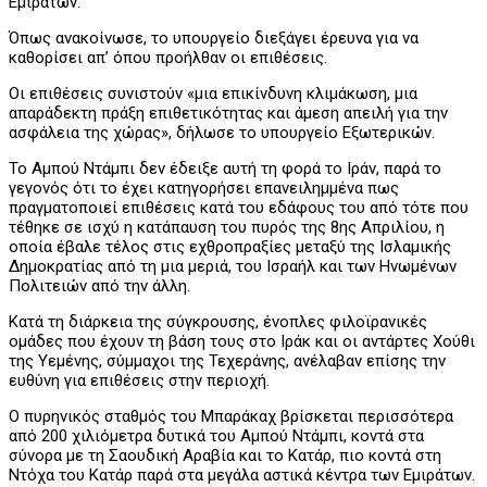
Εμιράτων.
Όπως ανακοίνωσε, το υπουργείο διεξάγει έρευνα για να
καθορίσει απ’ όπου προήλθαν οι επιθέσεις.
Οι επιθέσεις συνιστούν «μια επικίνδυνη κλιμάκωση, μια
απαράδεκτη πράξη επιθετικότητας και άμεση απειλή για την
ασφάλεια της χώρας», δήλωσε το υπουργείο Εξωτερικών.
Το Αμπού Ντάμπι δεν έδειξε αυτή τη φορά το Ιράν, παρά το
γεγονός ότι το έχει κατηγορήσει επανειλημμένα πως
πραγματοποιεί επιθέσεις κατά του εδάφους του από τότε που
τέθηκε σε ισχύ η κατάπαυση του πυρός της 8ης Απριλίου, η
οποία έβαλε τέλος στις εχθροπραξίες μεταξύ της Ισλαμικής
Δημοκρατίας από τη μια μεριά, του Ισραήλ και των Ηνωμένων
Πολιτειών από την άλλη.
Κατά τη διάρκεια της σύγκρουσης, ένοπλες φιλοϊρανικές
ομάδες που έχουν τη βάση τους στο Ιράκ και οι αντάρτες Χούθι
της Υεμένης, σύμμαχοι της Τεχεράνης, ανέλαβαν επίσης την
ευθύνη για επιθέσεις στην περιοχή.
Ο πυρηνικός σταθμός του Μπαράκαχ βρίσκεται περισσότερα
από 200 χιλιόμετρα δυτικά του Αμπού Ντάμπι, κοντά στα
σύνορα με τη Σαουδική Αραβία και το Κατάρ, πιο κοντά στη
Ντόχα του Κατάρ παρά στα μεγάλα αστικά κέντρα των Εμιράτων.