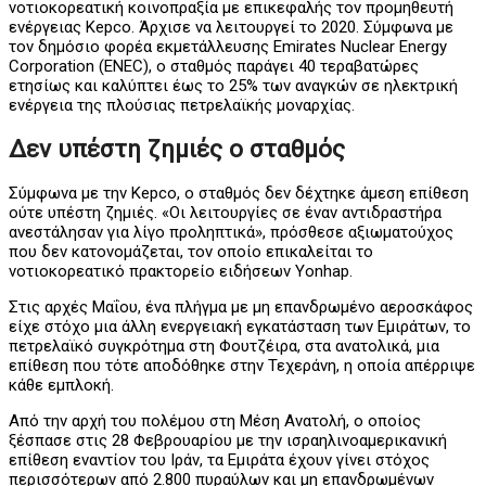
νοτιοκορεατική κοινοπραξία με επικεφαλής τον προμηθευτή
ενέργειας Kepco. Άρχισε να λειτουργεί το 2020. Σύμφωνα με
τον δημόσιο φορέα εκμετάλλευσης Emirates Nuclear Energy
Corporation (ENEC), ο σταθμός παράγει 40 τεραβατώρες
ετησίως και καλύπτει έως το 25% των αναγκών σε ηλεκτρική
ενέργεια της πλούσιας πετρελαϊκής μοναρχίας.
Δεν υπέστη ζημιές ο σταθμός
Σύμφωνα με την Kepco, ο σταθμός δεν δέχτηκε άμεση επίθεση
ούτε υπέστη ζημιές. «Οι λειτουργίες σε έναν αντιδραστήρα
ανεστάλησαν για λίγο προληπτικά», πρόσθεσε αξιωματούχος
που δεν κατονομάζεται, τον οποίο επικαλείται το
νοτιοκορεατικό πρακτορείο ειδήσεων Yonhap.
Στις αρχές Μαΐου, ένα πλήγμα με μη επανδρωμένο αεροσκάφος
είχε στόχο μια άλλη ενεργειακή εγκατάσταση των Εμιράτων, το
πετρελαϊκό συγκρότημα στη Φουτζέιρα, στα ανατολικά, μια
επίθεση που τότε αποδόθηκε στην Τεχεράνη, η οποία απέρριψε
κάθε εμπλοκή.
Από την αρχή του πολέμου στη Μέση Ανατολή, ο οποίος
ξέσπασε στις 28 Φεβρουαρίου με την ισραηλινοαμερικανική
επίθεση εναντίον του Ιράν, τα Εμιράτα έχουν γίνει στόχος
περισσότερων από 2.800 πυραύλων και μη επανδρωμένων