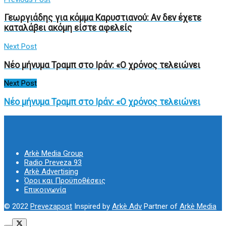
Γεωργιάδης για κόμμα Καρυστιανού: Αν δεν έχετε
καταλάβει ακόμη είστε αφελείς
Next Post
Νέο μήνυμα Τραμπ στο Ιράν: «Ο χρόνος τελειώνει
Next Post
Νέο μήνυμα Τραμπ στο Ιράν: «Ο χρόνος τελειώνει
Arkè Media Group
Radio Preveza 93
Arkè Advertising
Όροι και Προϋποθέσεις
Επικοινωνία
© 2022
Prevezapost
Inspired by
Arkè Adv
Partner of
Arkè Media