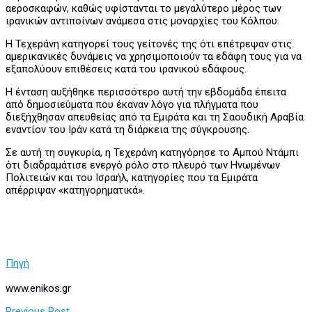
αεροσκαφών, καθώς υφίστανται το μεγαλύτερο μέρος των
ιρανικών αντιποίνων ανάμεσα στις μοναρχίες του Κόλπου.
Η Τεχεράνη κατηγορεί τους γείτονές της ότι επέτρεψαν στις
αμερικανικές δυνάμεις να χρησιμοποιούν τα εδάφη τους για να
εξαπολύουν επιθέσεις κατά του ιρανικού εδάφους.
Η ένταση αυξήθηκε περισσότερο αυτή την εβδομάδα έπειτα
από δημοσιεύματα που έκαναν λόγο για πλήγματα που
διεξήχθησαν απευθείας από τα Εμιράτα και τη Σαουδική Αραβία
εναντίον του Ιράν κατά τη διάρκεια της σύγκρουσης.
Σε αυτή τη συγκυρία, η Τεχεράνη κατηγόρησε το Αμπού Ντάμπι
ότι διαδραμάτισε ενεργό ρόλο στο πλευρό των Ηνωμένων
Πολιτειών και του Ισραήλ, κατηγορίες που τα Εμιράτα
απέρριψαν «κατηγορηματικά».
Πηγή
www.enikos.gr
Previous Post