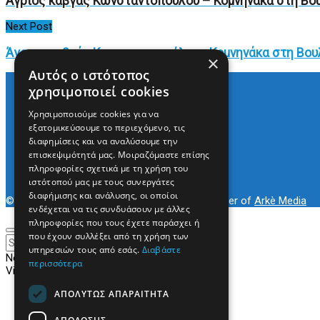
Άγριος καβγάς Κωνσταντοπούλου – Κομνηνάκα στη Βουλ
Next Post
Άγριος καβγάς Κωνσταντοπούλου - Κομνηνάκα στη Βουλ
×
Αυτός ο ιστότοπος
χρησιμοποιεί cookies
Χρησιμοποιούμε cookies για να
Arkè Media Group
εξατομικεύσουμε το περιεχόμενο, τις
Radio Preveza 93
διαφημίσεις και να αναλύσουμε την
Arkè Advertising
επισκεψιμότητά μας. Μοιραζόμαστε επίσης
Όροι και Προϋποθέσεις
πληροφορίες σχετικά με τη χρήση του
Επικοινωνία
ιστότοπού μας με τους συνεργάτες
διαφήμισης και ανάλυσης, οι οποίοι
© 2022
Prevezapost
Inspired by
Arkè Adv
Partner of
Arkè Media
ενδέχεται να τις συνδυάσουν με άλλες
πληροφορίες που τους έχετε παράσχει ή
που έχουν συλλέξει από τη χρήση των
υπηρεσιών τους από εσάς.
Διαβάστε
No Result
περισσότερα
View All Result
ΑΠΟΛΎΤΩΣ ΑΠΑΡΑΊΤΗΤΑ
Αρχική
Κόσμος
Πολιτική