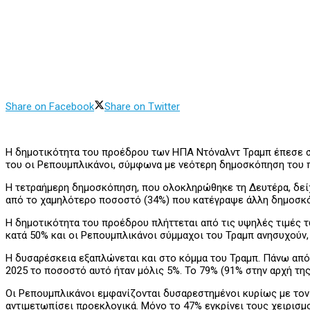
Share on Facebook
Share on Twitter
Η δημοτικότητα του προέδρου των ΗΠΑ Ντόναλντ Τραμπ έπεσε 
του οι Ρεπουμπλικάνοι, σύμφωνα με νεότερη δημοσκόπηση του πρ
Η τετραήμερη δημοσκόπηση, που ολοκληρώθηκε τη Δευτέρα, δείχ
από το χαμηλότερο ποσοστό (34%) που κατέγραψε άλλη δημοσκόπη
Η δημοτικότητα του προέδρου πλήττεται από τις υψηλές τιμές τω
κατά 50% και οι Ρεπουμπλικάνοι σύμμαχοι του Τραμπ ανησυχούν
Η δυσαρέσκεια εξαπλώνεται και στο κόμμα του Τραμπ. Πάνω από
2025 το ποσοστό αυτό ήταν μόλις 5%. Το 79% (91% στην αρχή της
Οι Ρεπουμπλικάνοι εμφανίζονται δυσαρεστημένοι κυρίως με τον 
αντιμετωπίσει προεκλογικά. Μόνο το 47% εγκρίνει τους χειρισμο