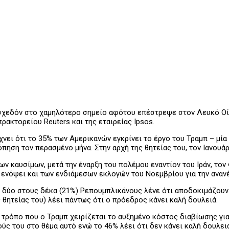
σχεδόν στο χαμηλότερο σημείο αφότου επέστρεψε στον Λευκό Οί
ακτορείου Reuters και της εταιρείας Ipsos.
νει ότι το 35% των Αμερικανών εγκρίνει το έργο του Τραμπ – μί
ση τον περασμένο μήνα. Στην αρχή της θητείας του, τον Ιανουάρι
ν καυσίμων, μετά την έναρξη του πολέμου εναντίον του Ιράν, τον 
, ενόψει και των ενδιάμεσων εκλογών του Νοεμβρίου για την ανα
 δύο στους δέκα (21%) Ρεπουμπλικάνους λένε ότι αποδοκιμάζουν 
 θητείας του) λέει πάντως ότι ο πρόεδρος κάνει καλή δουλειά.
τρόπο που ο Τραμπ χειρίζεται το αυξημένο κόστος διαβίωσης για
ύς του στο θέμα αυτό ενώ το 46% λέει ότι δεν κάνει καλή δουλει