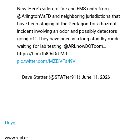
New: Here’s video of fire and EMS units from
@ArlingtonVaFD and neighboring jurisdictions that
have been staging at the Pentagon for a hazmat
incident involving an odor and possibly detectors
going off. They have been in a long standby mode
waiting for lab testing. @ARLnowDOTcom…
https://t.co/fb89sDrUMd
pic.twitter.com/MZEiVFs49V
— Dave Statter (@STATter911) June 11, 2026
Πηγή
www.real.gr