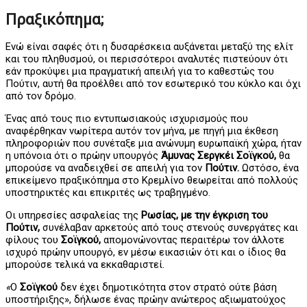
Πραξικόπημα;
Ενώ είναι σαφές ότι η δυσαρέσκεια αυξάνεται μεταξύ της ελίτ
και του πληθυσμού, οι περισσότεροι αναλυτές πιστεύουν ότι
εάν προκύψει μια πραγματική απειλή για το καθεστώς του
Πούτιν, αυτή θα προέλθει από τον εσωτερικό του κύκλο και όχι
από τον δρόμο.
Ένας από τους πιο εντυπωσιακούς ισχυρισμούς που
αναφέρθηκαν νωρίτερα αυτόν τον μήνα, με πηγή μια έκθεση
πληροφοριών που συνέταξε μια ανώνυμη ευρωπαϊκή χώρα, ήταν
η υπόνοια ότι ο πρώην υπουργός
Άμυνας Σεργκέι Σοϊγκού,
θα
μπορούσε να αναδειχθεί σε απειλή για τον
Πούτιν.
Ωστόσο, ένα
επικείμενο πραξικόπημα στο Κρεμλίνο θεωρείται από πολλούς
υποστηρικτές και επικριτές ως τραβηγμένο.
Οι υπηρεσίες ασφαλείας της
Ρωσίας, με την έγκριση του
Πούτιν,
συνέλαβαν αρκετούς από τους στενούς συνεργάτες και
φίλους του
Σοϊγκού,
απομονώνοντας περαιτέρω τον άλλοτε
ισχυρό πρώην υπουργό, εν μέσω εικασιών ότι και ο ίδιος θα
μπορούσε τελικά να εκκαθαριστεί.
«
Ο
Σοϊγκού
δεν έχει δημοτικότητα στον στρατό ούτε βάση
υποστήριξης», δήλωσε ένας πρώην ανώτερος αξιωματούχος