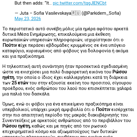
But then adds: “It…
pic.twitter.com/tqgJlENCbt
— Juta – Sofia Vasilevskaya🇷🇺 (@Parkidem_Sofia)
May 23, 2026
Το περιστατικό αυτό συνέβη μόλις μία ημέρα αφότου αρκετά
δυτικά Μέσα Ενημέρωσης, επικαλούμενα μια έκθεση
ευρωπαϊκών υπηρεσιών πληροφοριών, ισχυρίστηκαν ότι ο
Πούτιν ε
ίχε περάσει εβδομάδες κρυμμένος σε ένα υπόγειο
καταφύγιο, κυριευμένος από φόβους για δολοφονία ή ακόμα
και για πραξικόπημα.
Η τηλεοπτική αυτή συνάντηση ήταν προσεκτικά σχεδιασμένη
ώστε να ενισχύσει μια πολύ διαφορετική εικόνα του
Ρώσου
ηγέτη
, την οποία ο ίδιος έχει καλλιεργήσει κατά τη διάρκεια
των
25 ετών
του στην εξουσία: εκείνη του προσιτού, σίγουρου
προέδρου, ενός ανθρώπου του λαού που επισκέπτεται χαλαρά
μια παλιά του δασκάλα.
Όμως, ενώ οι φόβοι για ένα επικείμενο πραξικόπημα είναι
υπερβολικοί, υπάρχει μικρή αμφιβολία ότι ο
Πούτιν
εισέρχεται
στην πιο απαιτητική περίοδο της μακράς διακυβέρνησής του.
Συνεντεύξεις με αρκετούς ανθρώπους από το περιβάλλον του
Ρώσου ηγέτη,
καθώς και με πηγές από τον ρωσικό
επιχειρηματικό κόσμο και αξιωματούχους των δυτικών
υπηρεσιών πληροφοριών, συνθέτουν την εικόνα ενός