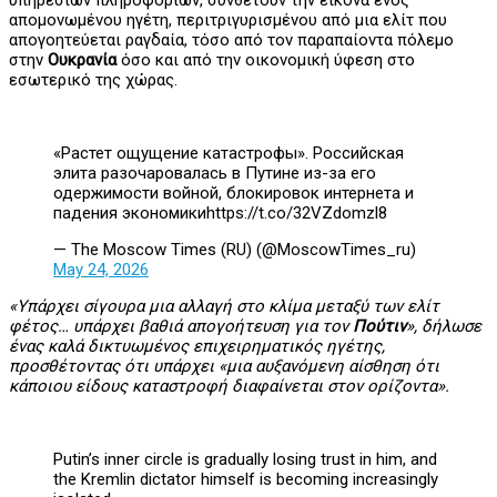
απομονωμένου ηγέτη, περιτριγυρισμένου από μια ελίτ που
απογοητεύεται ραγδαία, τόσο από τον παραπαίοντα πόλεμο
στην
Ουκρανία
όσο και από την οικονομική ύφεση στο
εσωτερικό της χώρας.
«Растет ощущение катастрофы». Российская
элита разочаровалась в Путине из-за его
одержимости войной, блокировок интернета и
падения экономикиhttps://t.co/32VZdomzl8
— The Moscow Times (RU) (@MoscowTimes_ru)
May 24, 2026
«Υπάρχει σίγουρα μια αλλαγή στο κλίμα μεταξύ των ελίτ
φέτος… υπάρχει βαθιά απογοήτευση για τον
Πούτιν
», δήλωσε
ένας καλά δικτυωμένος επιχειρηματικός ηγέτης,
προσθέτοντας ότι υπάρχει «μια αυξανόμενη αίσθηση ότι
κάποιου είδους καταστροφή διαφαίνεται στον ορίζοντα».
Putin’s inner circle is gradually losing trust in him, and
the Kremlin dictator himself is becoming increasingly