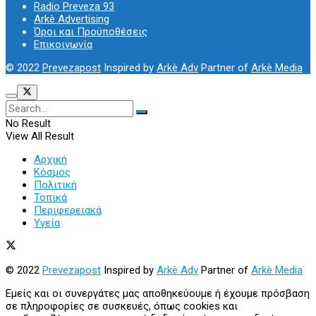
Radio Preveza 93
Arkè Advertising
Όροι και Προϋποθέσεις
Επικοινωνία
© 2022
Prevezapost
Inspired by
Arkè Adv
Partner of
Arkè Media
No Result
View All Result
Αρχική
Κόσμος
Πολιτική
Τοπικά
Περιφερειακά
Υγεία
© 2022
Prevezapost
Inspired by
Arkè Adv
Partner of
Arkè Media
Εμείς και οι συνεργάτες μας αποθηκεύουμε ή έχουμε πρόσβαση
σε πληροφορίες σε συσκευές, όπως cookies και