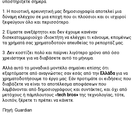
υποστηρίξετε σήμερα.
1. Η ποιοτική, ερευνητική μας δημοσιογραφία αποτελεί μια
δύναμη ελέγχου σε μια εποχή που οι πλούσιοι και οι ισχυροί
ξεφεύγουν όλο και περισσότερο.
2. Είμαστε ανεξάρτητοι και δεν έχουμε κανέναν
δισεκατομμυριούχο ιδιοκτήτη να ελέγχει τι κάνουμε, επομένως
τα χρήματά σας χρηματοδοτούν απευθείας το ρεπορτάζ μας.
3. Δεν κοστίζει πολύ και παίρνει λιγότερο χρόνο από όσο
χρειάστηκε για να διαβάσετε αυτό το μήνυμα.
Αλλά αυτό το μοναδικό μοντέλο σημαίνει επίσης ότι
εξαρτόμαστε από αναγνώστες σαν εσάς από την
Ελλάδα
για να
χρηματοδοτήσουμε το έργο μας. Εάν προτιμάτε οι ειδήσεις που
διαβάζετε να είναι το αποτέλεσμα αποφάσεων που
λαμβάνονται από δημοσιογράφους και συντάκτες, και όχι από
μετόχους ή πάμπλουτους «
tech bros»
της τεχνολογίας, τότε,
λοιπόν, ξέρετε τι πρέπει να κάνετε.
Πηγή: Guardian