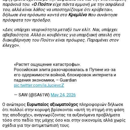
παράνοιά του. «
Ο Πούτιν
είχε πάντα εμμονή με την ασφάλειά
του, αλλά είναι λάθος να υποστηρίζουμε ότι κρύβεται»,
δήλωσε ένα πρόσωπο κοντά στο
Κρεμλίνο π
ου συνάντησε
πρόσφατα τον πρόεδρο.
«Δεν, υπάρχει νευρικότητα μεταξύ των ελίτ. Ναι, υπάρχει
αβεβαιότητα. Αλλά οι κουβέντες για υπαρξιακή απειλή στη
διακυβέρνηση του Πούτιν είναι πρόωρες. Παραμένει στον
έλεγχο».
«Растет ощущение катастрофы».
Российская элита разочаровалась в Путине из-за
его одержимости войной, блокировок интернета и
падения экономики, – Guardian
pic.twitter.com/isJucjevcZ
— SAW (@SA61W)
May 24, 2026
Ο ανώτερος
Ευρωπαίος αξιωματούχος
πληροφοριών δήλωσε
ότι πολλοί στην κορυφή βρίσκονται «αυτή τη στιγμή στη φάση
της αποδοχής», αναγνωρίζοντας τα αυξανόμενα προβλήματα
τόσο στο πεδίο της μάχης όσο και στην οικονομία, αλλά χωρίς
σχέδια για την αντιμετώπισή τους.