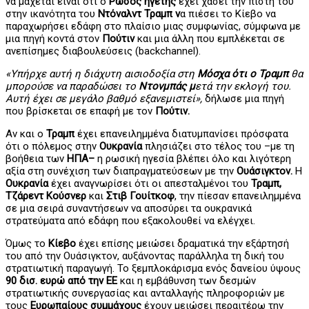
να μάχεται είναι ότι ο
Ρώσος ηγέτης
έχει χάσει την πίστη του
στην ικανότητα του
Ντόναλντ Τραμπ ν
α πιέσει το Κίεβο να
παραχωρήσει εδάφη στο πλαίσιο μιας συμφωνίας, σύμφωνα με
μια πηγή κοντά στον
Πούτιν
και μια άλλη που εμπλέκεται σε
ανεπίσημες διαβουλεύσεις (backchannel).
«Υπήρχε αυτή η διάχυτη αισιοδοξία στη
Μόσχα ότι ο Τραμπ
θα
μπορούσε να παραδώσει το
Ντονμπάς μ
ετά την εκλογή του.
Αυτή έχει σε μεγάλο βαθμό εξανεμιστεί»,
δήλωσε μια πηγή
που βρίσκεται σε επαφή με τον
Πούτιν.
Αν και ο
Τραμπ
έχει επανειλημμένα διατυμπανίσει πρόσφατα
ότι ο πόλεμος στην
Ουκρανία
πλησιάζει στο τέλος του –με τη
βοήθεια των
ΗΠΑ–
η ρωσική ηγεσία βλέπει όλο και λιγότερη
αξία στη συνέχιση των διαπραγματεύσεων με την
Ουάσιγκτον.
Η
Ουκρανία
έχει αναγνωρίσει ότι οι απεσταλμένοι του
Τραμπ,
Τζάρεντ Κούσνερ
και
Στιβ
Γουίτκοφ
, την πίεσαν επανειλημμένα
σε μια σειρά συναντήσεων να αποσύρει τα ουκρανικά
στρατεύματα από εδάφη που εξακολουθεί να ελέγχει.
Όμως το
Κίεβο
έχει επίσης μειώσει δραματικά την εξάρτησή
του από την Ουάσιγκτον, αυξάνοντας παράλληλα τη δική του
στρατιωτική παραγωγή. Το ξεμπλοκάρισμα ενός δανείου ύψους
90 δισ. ευρώ από την ΕΕ
και η εμβάθυνση των δεσμών
στρατιωτικής συνεργασίας και ανταλλαγής πληροφοριών με
τους
Ευρωπαίους συμμάχους
έχουν μειώσει περαιτέρω την