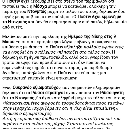
Ο
Πούτιν
έχει ξεκαθαρίσει στο στενό του περιβάλλον ότι
πιστεύει πως η
Μόσχα
μπορεί να καταλάβει ολόκληρη την
περιοχή του
Ντονμπάς
μέχρι το τέλος του έτους, δήλωσαν δύο
πηγές με πρόσβαση στον πρόεδρο. «Ο
Πούτιν έχει εμμονή με
το Ντονμπάς
και δεν θα σταματήσει πριν από αυτό», δήλωσε μία
από αυτές.
Μιλώντας μετά την παρέλαση της
Ημέρας της Νίκης στις 9
Μαΐου
–η οποία περιορίστηκε λόγω φόβων για ουκρανικές
επιθέσεις με drones– ο
Πούτιν ε
ξέπληξε
πολλούς αφήνοντας
να εννοηθεί ότι ο πόλεμος «πλησιάζει στο τέλος του».
Η
δήλωση αυτή έγινε πρωτοσέλιδο, αλλά όσοι γνωρίζουν τον
τρόπο σκέψης του προειδοποιούν ότι δεν πρέπει να
ερμηνευθεί ως σημάδι ότι είναι έτοιμος για συμβιβασμό.
Αντίθετα, υποδηλώνει ότι ο
Πούτιν
πιστεύει πως μια
στρατιωτική επιτυχία είναι επικείμενη.
Ένας
Ουκρανός αξιωματούχο
ς των υπηρεσιών πληροφοριών
δήλωσε ότι οι Ρ
ώσοι στρατηγοί
έχουν πείσει τον
Ρώσο ηγέτη
ότι το Ντονμπάς
,θα έχει καταληφθεί μέχρι το τέλος του έτους.
«Κατασκευασμένες αναφορές τροφοδοτούνται προς τα πάνω
στην ιεραρχία, ισχυριζόμενες ότι η νίκη είναι επικείμενη»,
δήλωσε ο αξιωματούχος.
Αυτή η κομπαστική διάθεση δεν αντικατοπτρίζεται επί του
παρόντος στο πεδίο της μάχης. Στρατιωτικοί αναλυτές
αναφέρουν ότι, με τον τρέχοντα ρυθμό προέλασης, θα