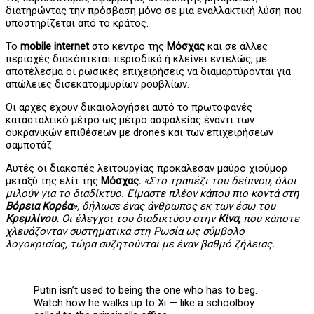
διατηρώντας την πρόσβαση μόνο σε μια εναλλακτική λύση που
υποστηρίζεται από το κράτος.
Το
mobile internet
στο κέντρο της
Μόσχας
και σε άλλες
περιοχές διακόπτεται περιοδικά ή κλείνει εντελώς, με
αποτέλεσμα οι ρωσικές επιχειρήσεις να διαμαρτύρονται για
απώλειες δισεκατομμυρίων ρουβλίων.
Οι αρχές έχουν δικαιολογήσει αυτό το πρωτοφανές
κατασταλτικό μέτρο ως μέτρο ασφαλείας έναντι των
ουκρανικών επιθέσεων με drones και των επιχειρήσεων
σαμποτάζ.
Αυτές οι διακοπές λειτουργίας προκάλεσαν μαύρο χιούμορ
μεταξύ της ελίτ της
Μόσχας.
«Στο τραπέζι του δείπνου, όλοι
μιλούν για το διαδίκτυο. Είμαστε πλέον κάπου πιο κοντά στη
Βόρεια Κορέα
», δήλωσε ένας άνθρωπος εκ των έσω του
Κρεμλίνου.
Οι έλεγχοι του διαδικτύου στην
Κίνα,
που κάποτε
χλευάζονταν συστηματικά στη Ρωσία ως σύμβολο
λογοκρισίας, τώρα συζητούνται με έναν βαθμό ζήλειας.
Putin isn’t used to being the one who has to beg.
Watch how he walks up to Xi — like a schoolboy