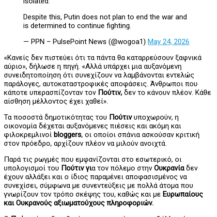
isolated.
Despite this, Putin does not plan to end the war and
is determined to continue fighting.
— PPN – PulsePoint News (@wogoa1)
May 24, 2026
«Κανείς δεν πιστεύει ότι τα πάντα θα καταρρεύσουν ξαφνικά
αύριο», δήλωσε η πηγή. «Αλλά υπάρχει μια αυξανόμενη
συνειδητοποίηση ότι συνεχίζουν να λαμβάνονται εντελώς
παράλογες, αυτοκαταστροφικές αποφάσεις. Άνθρωποι που
κάποτε υπερασπίζονταν τον
Πούτιν,
δεν το κάνουν πλέον. Κάθε
αίσθηση μέλλοντος έχει χαθεί».
Τα ποσοστά δημοτικότητας του
Πούτιν
υποχωρούν, η
οικονομία δέχεται αυξανόμενες πιέσεις και ακόμη και
φιλοκρεμλινοί
bloggers
, οι οποίοι σπάνια ασκούσαν κριτική
στον πρόεδρο, αρχίζουν πλέον να μιλούν ανοιχτά.
Παρά τις ρωγμές που εμφανίζονται στο εσωτερικό, οι
υπολογισμοί του
Πούτιν γι
α τον πόλεμο στην
Ουκρανία
δεν
έχουν αλλάξει και ο ίδιος παραμένει αποφασισμένος να
συνεχίσει, σύμφωνα με συνεντεύξεις με πολλά άτομα που
γνωρίζουν τον τρόπο σκέψης του, καθώς και με
Ευρωπαίους
και Ουκρανούς αξιωματούχους πληροφοριών.