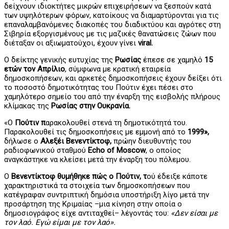
δείχνουν ιδιοκτήτες μικρών επιχειρήσεων να ξεσπούν κατά
των υψηλότερων φόρων, κατοίκους να διαμαρτύρονται για τις
επαναλαμβανόμενες διακοπές του διαδικτύου και αγρότες στη
Σιβηρία εξοργισμένους με τις μαζικές θανατώσεις ζώων που
διέταξαν οι αξιωματούχοι, έχουν γίνει
viral.
Ο δείκτης γενικής ευτυχίας της
Ρωσίας
έπεσε σε χαμηλό
15
ετών τον Απρίλιο
, σύμφωνα με κρατική εταιρεία
δημοσκοπήσεων, και αρκετές δημοσκοπήσεις έχουν δείξει ότι
το ποσοστό δημοτικότητας του Πούτιν έχει πέσει στο
χαμηλότερο σημείο του από την έναρξη της εισβολής πλήρους
κλίμακας της
Ρωσίας στην Ουκρανία.
«Ο
Πούτιν π
αρακολουθεί στενά τη δημοτικότητά του.
Παρακολουθεί τις δημοσκοπήσεις με εμμονή από το
1999»,
δήλωσε ο
Αλεξέι Βενεντίκτοφ,
πρώην διευθυντής του
ραδιοφωνικού σταθμού
Echo of Moscow
, ο οποίος
αναγκάστηκε να κλείσει μετά την έναρξη του πόλεμου.
Ο
Βενεντίκτοφ θυμήθηκε πώς ο Πούτιν, τ
ού έδειξε κάποτε
χαρακτηριστικά τα στοιχεία των δημοσκοπήσεων που
κατέγραφαν συντριπτική δημόσια υποστήριξη λίγο μετά την
προσάρτηση της Κριμαίας –μια κίνηση στην οποία ο
δημοσιογράφος είχε αντιταχθεί– λέγοντάς του:
«Δεν είσαι με
τον λαό. Εγώ είμαι με τον λαό».