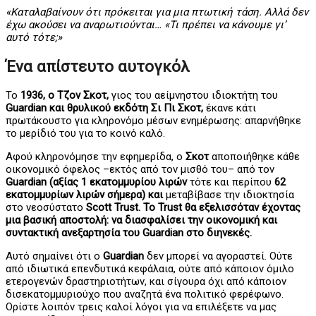
«Καταλαβαίνουν ότι πρόκειται για μια πτωτική τάση. Αλλά δεν
έχω ακούσει να αναρωτιούνται… «Τι πρέπει να κάνουμε γι’
αυτό τότε;»
Ένα απίστευτο αυτογκόλ
Το
1936, ο Τζον Σκοτ,
γιος του αείμνηστου ιδιοκτήτη του
Guardian και θρυλικού εκδότη Σι Πι Σκοτ,
έκανε κάτι
πρωτάκουστο για κληρονόμο μέσων ενημέρωσης: απαρνήθηκε
το μερίδιό του για το κοινό καλό.
Αφού κληρονόμησε την εφημερίδα, ο
Σκοτ
αποποιήθηκε κάθε
οικονομικό όφελος –εκτός από τον μισθό του– από τον
Guardian (αξίας 1 εκατομμυρίου λιρών
τότε και περίπου
62
εκατομμυρίων λιρών σήμερα) και
μεταβίβασε την ιδιοκτησία
στο νεοσύστατο
Scott Trust. Το Trust θα εξελισσόταν έχοντας
μια βασική αποστολή: να διασφαλίσει την οικονομική και
συντακτική ανεξαρτησία του Guardian στο διηνεκές.
Αυτό σημαίνει ότι ο
Guardian
δεν μπορεί να αγοραστεί. Ούτε
από ιδιωτικά επενδυτικά κεφάλαια, ούτε από κάποιον όμιλο
ετερογενών δραστηριοτήτων, και σίγουρα όχι από κάποιον
δισεκατομμυριούχο που αναζητά ένα πολιτικό φερέφωνο.
Ορίστε λοιπόν τρεις καλοί λόγοι για να επιλέξετε να μας