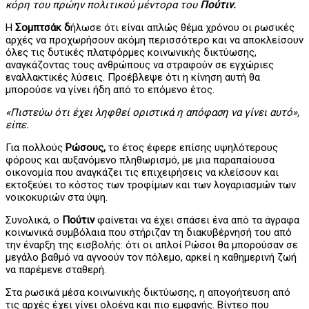
κόρη του πρώην πολιτικού μέντορα του
Πούτιν.
Η
Σομπτσάκ δ
ήλωσε ότι είναι απλώς θέμα χρόνου οι ρωσικές
αρχές να προχωρήσουν ακόμη περισσότερο και να αποκλείσουν
όλες τις δυτικές πλατφόρμες κοινωνικής δικτύωσης,
αναγκάζοντας τους ανθρώπους να στραφούν σε εγχώριες
εναλλακτικές λύσεις. Προέβλεψε ότι η κίνηση αυτή θα
μπορούσε να γίνει ήδη από το επόμενο έτος.
«Πιστεύω ότι έχει ληφθεί οριστικά η απόφαση να γίνει αυτό»,
είπε.
Για πολλούς
Ρώσους,
το έτος έφερε επίσης υψηλότερους
φόρους και αυξανόμενο πληθωρισμό, με μια παραπαίουσα
οικονομία που αναγκάζει τις επιχειρήσεις να κλείσουν και
εκτοξεύει το κόστος των τροφίμων και των λογαριασμών των
νοικοκυριών στα ύψη.
Συνολικά, ο
Πούτιν
φαίνεται να έχει σπάσει ένα από τα άγραφα
κοινωνικά συμβόλαια που στήριζαν τη διακυβέρνησή του από
την έναρξη της εισβολής: ότι οι απλοί Ρώσοι θα μπορούσαν σε
μεγάλο βαθμό να αγνοούν τον πόλεμο, αρκεί η καθημερινή ζωή
να παρέμενε σταθερή.
Στα ρωσικά μέσα κοινωνικής δικτύωσης, η απογοήτευση από
τις αρχές έχει γίνει ολοένα και πιο εμφανής. Βίντεο που