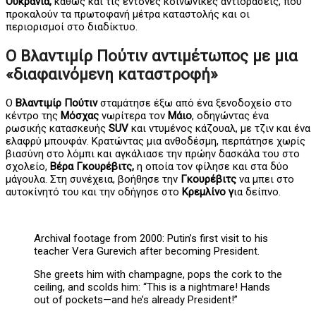
Ουκρανία,
καθώς και τις έντονες κοινωνικές αντιδράσεις, που
προκαλούν τα πρωτοφανή μέτρα καταστολής και οι
περιορισμοί στο διαδίκτυο.
Ο Βλαντιμίρ Πούτιν αντιμέτωπος με μια
«διαφαινόμενη καταστροφή»
Ο
Βλαντιμίρ Πούτιν
σταμάτησε έξω από ένα ξενοδοχείο στο
κέντρο της
Μόσχας
νωρίτερα τον
Μάιο
, οδηγώντας ένα
ρωσικής κατασκευής
SUV
και ντυμένος κάζουαλ, με τζιν και ένα
ελαφρύ μπουφάν. Κρατώντας μια ανθοδέσμη, περπάτησε χωρίς
βιασύνη στο λόμπι και αγκάλιασε την πρώην δασκάλα του στο
σχολείο,
Βέρα Γκουρέβιτς,
η οποία τον φίλησε και στα δύο
μάγουλα. Στη συνέχεια, βοήθησε την
Γκουρέβιτς
να μπει στο
αυτοκίνητό του και την οδήγησε στο
Κρεμλίνο γ
ια δείπνο.
Archival footage from 2000: Putin’s first visit to his
teacher Vera Gurevich after becoming President.
She greets him with champagne, pops the cork to the
ceiling, and scolds him: “This is a nightmare! Hands
out of pockets—and he’s already President!”