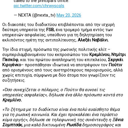
called to the principal’s office.
pic.twitter.com/chrwyscqIs
— NEXTA (@nexta_tv)
May 20, 2026
Οι διακοπές του διαδικτύου επιβλέπονται από την ισχυρή
δεύτερη υπηρεσία της
FSB,
ένα τρομερό τμήμα εντός των
υπηρεσιών ασφαλείας, υπεύθυνο για τη δηλητηρίαση του
εκλιπόντος ηγέτη της αντιπολίτευσης,
Αλεξέι Ναβάλνι.
Την ίδια στιγμή, πρόσωπα της ρωσικής πολιτικής ελίτ –
συμπεριλαμβανομένου του εκπροσώπου του
Κρεμλίνου, Ντμίτρι
Πεσκόφ
, και του πρώτου αναπληρωτή του επιτελείου,
Σεργκέι
Κιριγένκο
– προσπάθησαν ιδιωτικά να αποτρέψουν τον
Πούτιν
από ορισμένους από τους αυστηρότερους περιορισμούς, αλλά
χωρίς επιτυχία, σύμφωνα με δύο άτομα που γνωρίζουν τις
συζητήσεις.
«Όσο συνεχίζεται ο πόλεμος, ο Πούτιν θα ευνοεί τις
υπηρεσίες ασφαλείας», δήλωσε ένα άλλο πρόσωπο κοντά στο
Κρεμλίνο.
«Το ζήτημα με το διαδίκτυο είναι ένα πολύ ευαίσθητο θέμα
για τη ρωσική κοινωνία. Και έχει προκαλέσει ένα τεράστιο
κύμα οργής», δήλωσε σε τηλεφωνική της συνέντευξη η
Ξένια
Σομπτσάκ,
μια καλά δικτυωμένη
Ρωσίδα
δημοσιογράφος και