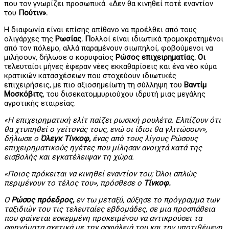
που τον γνωρίζει προσωπικά. «Δεν θα κινηθεί ποτέ εναντίον
του
Πούτιν».
Η διαφωνία είναι επίσης απίθανο να προέλθει από τους
ολιγάρχες της
Ρωσίας. Π
ολλοί είναι ιδιωτικά τρομοκρατημένοι
από τον πόλεμο, αλλά παραμένουν σιωπηλοί, φοβούμενοι να
μιλήσουν, δήλωσε ο κορυφαίος
Ρώσος επιχειρηματίας. Οι
τελευταίοι μήνες έφεραν νέες εκκαθαρίσεις και ένα νέο κύμα
κρατικών κατασχέσεων που στοχεύουν ιδιωτικές
επιχειρήσεις, με πιο αξιοσημείωτη τη σύλληψη του
Βαντίμ
Μοσκόβιτς
, του δισεκατομμυριούχου ιδρυτή μιας μεγάλης
αγροτικής εταιρείας.
«Η επιχειρηματική ελίτ παίζει ρωσική ρουλέτα. Ελπίζουν ότι
θα χτυπηθεί ο γείτονάς τους, ενώ οι ίδιοι θα γλιτώσουν»,
δήλωσε ο
Όλεγκ Τίνκοφ,
ένας από τους λίγους Ρώσους
επιχειρηματικούς ηγέτες που μίλησαν ανοιχτά κατά της
εισβολής και εγκατέλειψαν τη χώρα.
«Ποιος πρόκειται να κινηθεί εναντίον του; Όλοι απλώς
περιμένουν το τέλος του», πρόσθεσε ο
Τίνκοφ.
Ο
Ρώσος πρόεδρος,
εν τω μεταξύ, αύξησε το πρόγραμμα των
ταξιδιών του τις τελευταίες εβδομάδες, σε μια προσπάθεια
που φαίνεται εσκεμμένη προκειμένου να αντικρούσει τα
αφηγήματα σχετικά με την ασφάλειά του και την υποτιθέμενη