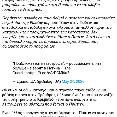
μπορούσε να πάρει χρόνια στη Ρωσία για να καταλάβει
πλήρως το Ντονμπάς.
Παράκειται ασαφές σε ποιο βαθμό ο στρατός και οι υπηρεσίες
ασφαλείας της
Ρωσίας π
αρ
ουσιάζουν στον
Πούτιν
μια
υπερβολικά αισιόδοξη εικόνα.
«Ακόμα κι αν πολλοί γύρω του
κατανοούν την πραγματικότητα της κατάστασης, δεν
γνωρίζουμε τι καταλαβαίνει ο ίδιος ο
Πούτιν
. Αυτό είναι το
πιο δύσκολο κομμάτι», δήλωσε ανώτερος Ευρωπαίος
αξιωματούχος πληροφοριών.
“Приближается катастрофа”, – российские элиты
больше не верят в Путина – The
Guardianhttps://t.co/eArPGMi6u2
— Диалог.UA (@Dialog_UA)
May 24, 2026
«Φυσικά, οι αξιωματούχοι και ο στρατός παρουσιάζουν μια
ρόδινη εικόνα στον Πρόεδρο», δήλωσε ένα άτομο που γνωρίζει
τις συζητήσεις στο
Κρεμλίνο.
«Του λένε ψέματα. Έτσι
λειτουργεί το σύστημα που έχτισε ο
Πούτιν».
Ένας άλλος παράγοντας στην απόφαση του
Πούτιν
να συνεχίσει