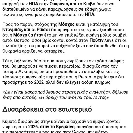
επιρροή των
ΗΠΑ στην Ουκρανία, και το Κίεβο
δεν είναι
διατεθειμένο να κάνει παραχωρήσεις σε εδάφη χωρίς
ακλόνητες εγγυήσεις ασφαλείας από τις
ΗΠΑ.
Προς το παρόν, στόχος της
Μόσχας
είναι η κατάληψη του
Ν
τονμπάς, και οι Ρώσοι
διαπραγματευτές έχουν ξεκαθαρίσει
ότι η
Μόσχα
θα ήταν έτοιμη να επιδιώξει ειρήνη μόλις συμβεί
αυτό. Ωστόσο, όσοι βρίσκονται κοντά στον
Πούτιν
λένε ότι οι
φιλοδοξίες του μπορεί να αυξηθούν ξανά εάν διαισθανθεί ότι η
Ουκρανία αρχίζει να καταρρέει.
Τότε, δήλωσαν δύο άτομα που γνωρίζουν τον τρόπο σκέψης
του, θα μπορούσε να πιέσει περαιτέρω, διασχίζοντας τον
ποταμό Δνείπερο, σε μια προσπάθεια να καταλάβει και τις
τέσσερις ουκρανικές περιοχές που η Ρωσία ισχυρίστηκε ότι
προσάρτησε το 2022, αλλά δεν ελέγχει ακόμη πλήρως.
«Δεν είναι μακροπρόθεσμος στρατηγικός αναλυτής», δήλωσε
ένας από αυτούς. «Η όρεξή του ανοίγει τρώγοντας».
Δυσαρέσκεια στο εσωτερικό
Κύματα διαφωνίας στην κοινωνία άρχισαν να εμφανίζονται
νωρίτερα το
2026, όταν το Κρεμλίνο,
απαγόρευσε ή περιόρισε
τις περισσότερες εφαρμογές ανταλλαγής μηνυμάτων,