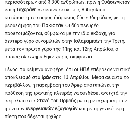
περισσότερων από 3.300 ανθρώπων, πριν η
Ουάσινγκτον
και η
Τεχεράνη
ανακοινώσουν στις 8 Απριλίου
κατάπαυση του πυρός διάρκειας δύο εβδομάδων, με τη
μεσολάβηση του
Πακιστάν
. Οι δύο πλευρές
προετοιμάζονται, σύμφωνα με την ίδια εκδοχή, για
δεύτερο γύρο συνομιλιών στην
Ισλαμαμπάντ
την Τρίτη,
μετά τον πρώτο γύρο της 11ης και 12ης Απριλίου, ο
οποίος ολοκληρώθηκε χωρίς συμφωνία.
Τέλος, το κείμενο αναφέρει ότι οι
ΗΠΑ
επέβαλαν ναυτικό
αποκλεισμό στο
Ιράν
στις 13 Απριλίου. Μέσα σε αυτό το
περιβάλλον, η παρέμβαση του Άρεφ αποτυπώνει την
πρόθεση της ιρανικής πλευράς να συνδέσει ανοιχτά την
ασφάλεια στα
Στενά του Ορμούζ
με τη μεταχείριση των
ιρανικών
ενεργειακών εξαγωγών
και με τη γενικότερη
πίεση που δέχεται η χώρα.