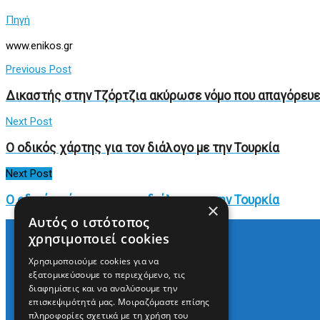
Πηγή
www.enikos.gr
Previous Post
Δικαστής στην Τζόρτζια ακύρωσε νόμο που απαγόρευε
Next Post
Ο οδικός χάρτης για τον διάλογο με την Τουρκία
Next Post
Ο οδικός χάρτης για τον διάλογο με την Τουρκία
×
Αυτός ο ιστότοπος
χρησιμοποιεί cookies
Χρησιμοποιούμε cookies για να
Arkè Media Group
εξατομικεύσουμε το περιεχόμενο, τις
Radio Preveza 93
διαφημίσεις και να αναλύσουμε την
Arkè Advertising
επισκεψιμότητά μας. Μοιραζόμαστε επίσης
Όροι και Προϋποθέσεις
πληροφορίες σχετικά με τη χρήση του