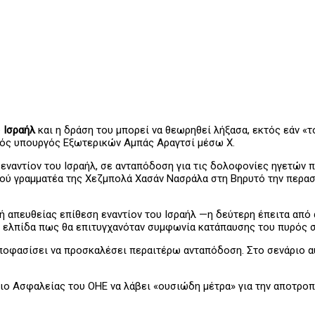
υ
Ισραήλ
και η δράση του μπορεί να θεωρηθεί λήξασα, εκτός εάν «
νός υπουργός Εξωτερικών Αμπάς Αραγτσί μέσω X.
εναντίον του Ισραήλ, σε ανταπόδοση για τις δολοφονίες ηγετών 
κού γραμματέα της Χεζμπολά Χασάν Νασράλα στη Βηρυτό την περασ
ή απευθείας επίθεση εναντίον του Ισραήλ —η δεύτερη έπειτα από
ν ελπίδα πως θα επιτυγχανόταν συμφωνία κατάπαυσης του πυρός 
οφασίσει να προσκαλέσει περαιτέρω ανταπόδοση. Στο σενάριο αυτ
ιο Ασφαλείας του ΟΗΕ να λάβει «ουσιώδη μέτρα» για την αποτροπ