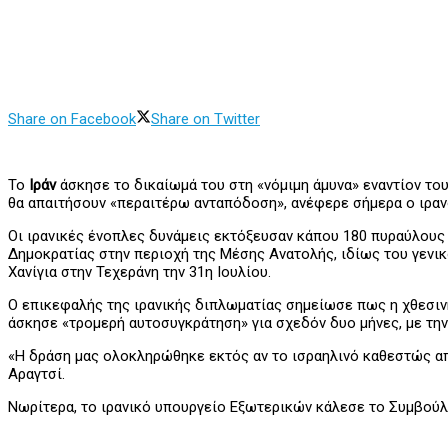
Share on Facebook
Share on Twitter
Το
Ιράν
άσκησε το δικαίωμά του στη «νόμιμη άμυνα» εναντίον το
θα απαιτήσουν «περαιτέρω ανταπόδοση», ανέφερε σήμερα ο ιρα
Οι ιρανικές ένοπλες δυνάμεις εκτόξευσαν κάπου 180 πυραύλους 
Δημοκρατίας στην περιοχή της Μέσης Ανατολής, ιδίως του γενι
Χανίγια στην Τεχεράνη την 31η Ιουλίου.
Ο επικεφαλής της ιρανικής διπλωματίας σημείωσε πως η χθεσιν
άσκησε «τρομερή αυτοσυγκράτηση» για σχεδόν δυο μήνες, με τη
«Η δράση μας ολοκληρώθηκε εκτός αν το ισραηλινό καθεστώς απ
Αραγτσί.
Νωρίτερα, το ιρανικό υπουργείο Εξωτερικών κάλεσε το Συμβούλ