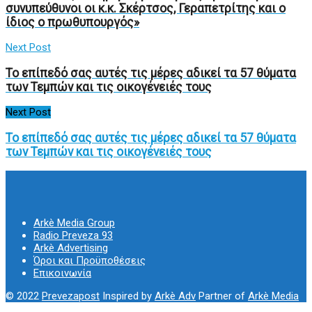
συνυπεύθυνοι οι κ.κ. Σκέρτσος, Γεραπετρίτης και ο
ίδιος ο πρωθυπουργός»
Next Post
Το επίπεδό σας αυτές τις μέρες αδικεί τα 57 θύματα
των Τεμπών και τις οικογένειές τους
Next Post
Το επίπεδό σας αυτές τις μέρες αδικεί τα 57 θύματα
των Τεμπών και τις οικογένειές τους
Arkè Media Group
Radio Preveza 93
Arkè Advertising
Όροι και Προϋποθέσεις
Επικοινωνία
© 2022
Prevezapost
Inspired by
Arkè Adv
Partner of
Arkè Media