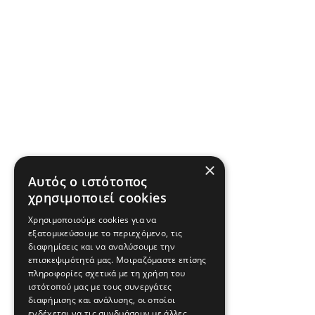
×
Αυτός ο ιστότοπος
χρησιμοποιεί cookies
Χρησιμοποιούμε cookies για να
εξατομικεύσουμε το περιεχόμενο, τις
διαφημίσεις και να αναλύσουμε την
επισκεψιμότητά μας. Μοιραζόμαστε επίσης
πληροφορίες σχετικά με τη χρήση του
ιστότοπού μας με τους συνεργάτες
διαφήμισης και ανάλυσης, οι οποίοι
ενδέχεται να τις συνδυάσουν με άλλες