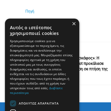
Πηγή
×
www.real.gr
Αυτός ο ιστότοπος
χρησιμοποιεί cookies
Χρησιμοποιούμε cookies για να
εξατομικεύσουμε το περιεχόμενο, τις
Previous Post
διαφημίσεις και να αναλύσουμε την
επισκεψιμότητά μας. Μοιραζόμαστε επίσης
«Υπάρχει βόμβα στο αεροσκάφος»: Η
πληροφορίες σχετικά με τη χρήση του
ονομασία ενός Wi-Fi hotspot προκάλεσε
ιστότοπού μας με τους συνεργάτες
συναγερμό και καθυστέρηση σε πτήση της
διαφήμισης και ανάλυσης, οι οποίοι
ενδέχεται να τις συνδυάσουν με άλλες
KLM
πληροφορίες που τους έχετε παράσχει ή
που έχουν συλλέξει από τη χρήση των
υπηρεσιών τους από εσάς.
Διαβάστε
περισσότερα
ΑΠΟΛΎΤΩΣ ΑΠΑΡΑΊΤΗΤΑ