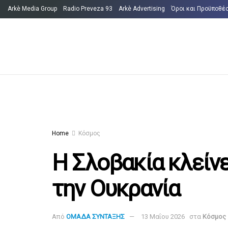
Arkè Media Group
Radio Preveza 93
Arkè Advertising
Όροι και Προϋποθέ
Home
Κόσμος
Η Σλοβακία κλείνε
την Ουκρανία
Από
ΟΜΑΔΑ ΣΥΝΤΑΞΗΣ
13 Μαΐου 2026
στα
Κόσμος