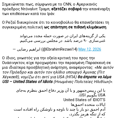
Σημειώνεται πως, σύμφωνα με το CNN, ο Αμερικανός
πρόεδρος Ντόναλντ Τραμπ,
εξετάζει σοβαρά
την επανέναρξη
των επιθέσεων κατά του Ιράν.
Ο Ρεζαΐ διευκρίνισε ότι το κοινοβούλιο θα επανεξετάσει τη
συγκεκριμένη πολιτική
ως απάντηση σε πιθανή κλιμάκωση
.
یکی از گزینه‌های ایران در صورت حمله مجدد می‌تواند
غنی‌سازی ۹۰ درصد باشد. در مجلس بررسی می‌کنیم.
— ابراهیم رضایی (@EbrahimRezaei14)
May 12, 2026
Ο ίδιος, γνωστός για την οξεία κριτική του προς την
Ουάσινγκτον, είχε προχωρήσει την περασμένη Παρασκευή σε
μια ιδιαίτερα προσβλητική ανάρτηση, αναφέροντας:
«Με αυτόν
τον Πρόεδρο και αυτόν τον ηλίθιο υπουργό Άμυνας (Πιτ
Χέγκσεθ), νομίζω ότι αντί για USA (ΗΠΑ)
θα έπρεπε να λέμε
USI – United States of Idiots
(Ηνωμένες Πολιτείες Ηλιθίων)»
.
با این رییس‌جمهور و با آن وزیر دفاع احمق بنظرم به‌جای
USA بگوییم USI،
United States of IDIOT’S
ایالات متحده احمق‌ها
آدم احمق دو بار با چند تا ناوچه و ناوشکن راه افتاده است
که از تنگه هرمز بگذرد،