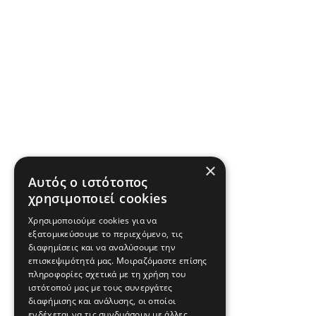
×
Αυτός ο ιστότοπος
χρησιμοποιεί cookies
Χρησιμοποιούμε cookies για να
εξατομικεύσουμε το περιεχόμενο, τις
διαφημίσεις και να αναλύσουμε την
επισκεψιμότητά μας. Μοιραζόμαστε επίσης
πληροφορίες σχετικά με τη χρήση του
ιστότοπού μας με τους συνεργάτες
διαφήμισης και ανάλυσης, οι οποίοι
ενδέχεται να τις συνδυάσουν με άλλες