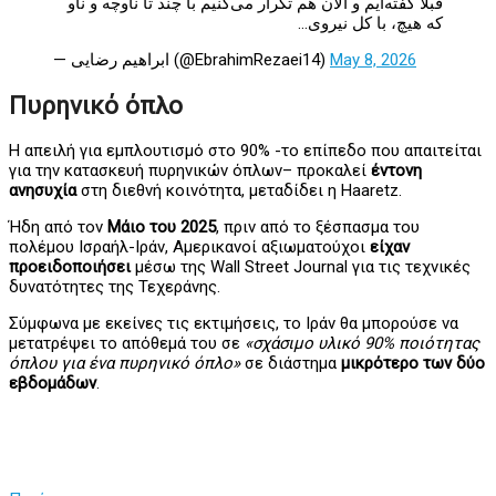
قبلا گفته‌ایم و الان هم تکرار می‌کنیم با چند تا ناوچه و ناو
که هیچ، با کل نیروی…
— ابراهیم رضایی (@EbrahimRezaei14)
May 8, 2026
Πυρηνικό όπλο
Η απειλή για εμπλουτισμό στο 90% -το επίπεδο που απαιτείται
για την κατασκευή πυρηνικών όπλων– προκαλεί
έντονη
ανησυχία
στη διεθνή κοινότητα, μεταδίδει η Haaretz.
Ήδη από τον
Μάιο του 2025
, πριν από το ξέσπασμα του
πολέμου Ισραήλ-Ιράν, Αμερικανοί αξιωματούχοι
είχαν
προειδοποιήσει
μέσω της Wall Street Journal για τις τεχνικές
δυνατότητες της Τεχεράνης.
Σύμφωνα με εκείνες τις εκτιμήσεις, το Ιράν θα μπορούσε να
μετατρέψει το απόθεμά του σε
«σχάσιμο υλικό 90% ποιότητας
όπλου για ένα πυρηνικό όπλο»
σε διάστημα
μικρότερο των δύο
εβδομάδων
.