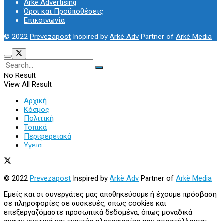
Arkè Advertising
Όροι και Προϋποθέσεις
Επικοινωνία
© 2022
Prevezapost
Inspired by
Arkè Adv
Partner of
Arkè Media
No Result
View All Result
Αρχική
Κόσμος
Πολιτική
Τοπικά
Περιφερειακά
Υγεία
© 2022
Prevezapost
Inspired by
Arkè Adv
Partner of
Arkè Media
Εμείς και οι συνεργάτες μας αποθηκεύουμε ή έχουμε πρόσβαση
σε πληροφορίες σε συσκευές, όπως cookies και
επεξεργαζόμαστε προσωπικά δεδομένα, όπως μοναδικά