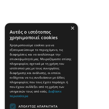
×
Αυτός ο ιστότοπος
χρησιμοποιεί cookies
Χρησιμοποιούμε cookies για να
εξατομικεύσουμε το περιεχόμενο, τις
διαφημίσεις και να αναλύσουμε την
επισκεψιμότητά μας. Μοιραζόμαστε επίσης
πληροφορίες σχετικά με τη χρήση του
ιστότοπού μας με τους συνεργάτες
διαφήμισης και ανάλυσης, οι οποίοι
ενδέχεται να τις συνδυάσουν με άλλες
πληροφορίες που τους έχετε παράσχει ή
που έχουν συλλέξει από τη χρήση των
υπηρεσιών τους από εσάς.
Διαβάστε
περισσότερα
ΑΠΟΛΎΤΩΣ ΑΠΑΡΑΊΤΗΤΑ