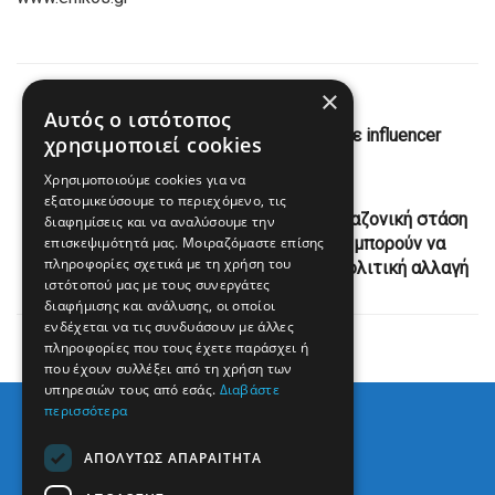
×
Previous Post
Αυτός ο ιστότοπος
Πάπας Λέων: Έκανε το meme «6-7» με influencer
χρησιμοποιεί cookies
Χρησιμοποιούμε cookies για να
Next Post
εξατομικεύσουμε το περιεχόμενο, τις
Ζαχαριάδης για ομιλία Μητσοτάκη: Η αλαζονική στάση
διαφημίσεις και να αναλύσουμε την
επισκεψιμότητά μας. Μοιραζόμαστε επίσης
και οι μεγαλόστομες διακηρύξεις δεν μπορούν να
πληροφορίες σχετικά με τη χρήση του
αντιστρέψουν το κυρίαρχο αίτημα για πολιτική αλλαγή
ιστότοπού μας με τους συνεργάτες
διαφήμισης και ανάλυσης, οι οποίοι
ενδέχεται να τις συνδυάσουν με άλλες
πληροφορίες που τους έχετε παράσχει ή
που έχουν συλλέξει από τη χρήση των
υπηρεσιών τους από εσάς.
Διαβάστε
περισσότερα
ΑΠΟΛΎΤΩΣ ΑΠΑΡΑΊΤΗΤΑ