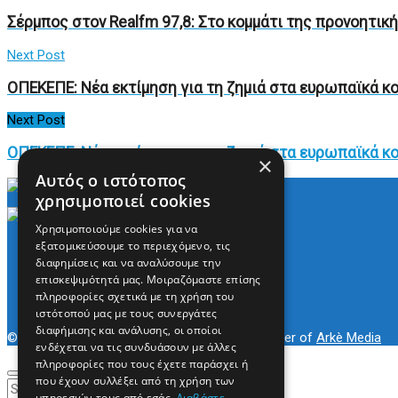
Σέρμπος στον Realfm 97,8: Στο κομμάτι της προνοητικ
Next Post
ΟΠΕΚΕΠΕ: Νέα εκτίμηση για τη ζημιά στα ευρωπαϊκά κ
Next Post
ΟΠΕΚΕΠΕ: Νέα εκτίμηση για τη ζημιά στα ευρωπαϊκά κ
×
Αυτός ο ιστότοπος
χρησιμοποιεί cookies
Χρησιμοποιούμε cookies για να
Arkè Media Group
εξατομικεύσουμε το περιεχόμενο, τις
Radio Preveza 93
διαφημίσεις και να αναλύσουμε την
Arkè Advertising
επισκεψιμότητά μας. Μοιραζόμαστε επίσης
Όροι και Προϋποθέσεις
πληροφορίες σχετικά με τη χρήση του
Επικοινωνία
ιστότοπού μας με τους συνεργάτες
διαφήμισης και ανάλυσης, οι οποίοι
© 2022
Prevezapost
Inspired by
Arkè Adv
Partner of
Arkè Media
ενδέχεται να τις συνδυάσουν με άλλες
πληροφορίες που τους έχετε παράσχει ή
που έχουν συλλέξει από τη χρήση των
υπηρεσιών τους από εσάς.
Διαβάστε