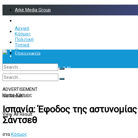
Arkè Media Group
Radio Preveza 93
Αρχική
Arkè Advertising
Κόσμος
Πολιτική
Όροι και Προϋποθέσεις
Τοπικά
Περιφερειακά
Επικοινωνία
Υγεία
Σάββατο, 8 Αυγούστου 2026, 3:41
No Result
View All Result
ADVERTISEMENT
Home
Κόσμος
No Result
Ισπανία: Έφοδος της αστυνομία
View All Result
Σάντσεθ
στα
Κόσμος