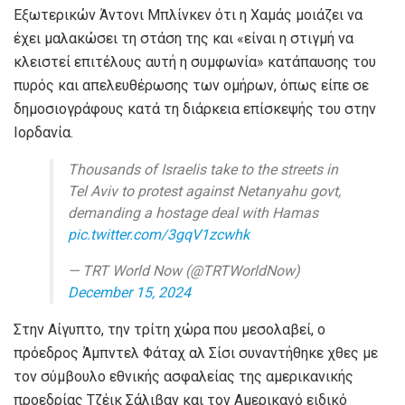
Εξωτερικών Άντονι Μπλίνκεν ότι η Χαμάς μοιάζει να
έχει μαλακώσει τη στάση της και «είναι η στιγμή να
κλειστεί επιτέλους αυτή η συμφωνία» κατάπαυσης του
πυρός και απελευθέρωσης των ομήρων, όπως είπε σε
δημοσιογράφους κατά τη διάρκεια επίσκεψής του στην
Ιορδανία.
Thousands of Israelis take to the streets in
Tel Aviv to protest against Netanyahu govt,
demanding a hostage deal with Hamas
pic.twitter.com/3gqV1zcwhk
— TRT World Now (@TRTWorldNow)
December 15, 2024
Στην Αίγυπτο, την τρίτη χώρα που μεσολαβεί, ο
πρόεδρος Άμπντελ Φάταχ αλ Σίσι συναντήθηκε χθες με
τον σύμβουλο εθνικής ασφαλείας της αμερικανικής
προεδρίας Τζέικ Σάλιβαν και τον Αμερικανό ειδικό