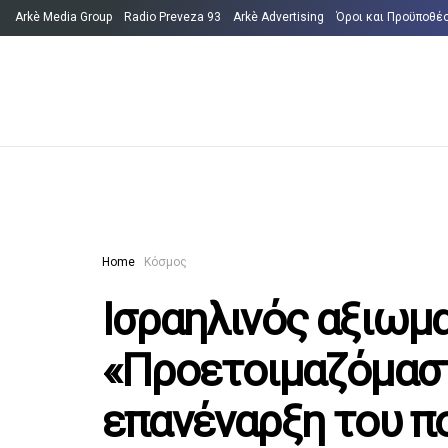
Arkè Media Group
Radio Preveza 93
Arkè Advertising
Όροι και Προϋποθέ
Home
Κόσμος
Ισραηλινός αξιωμ
«Προετοιμαζόμαστ
επανέναρξη του πο