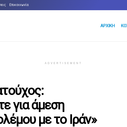
σεις
Επικοινωνία
ΑΡΧΙΚΉ
ΚΌ
ADVERTISEMENT
ατούχος:
ε για άμεση
λέμου με το Ιράν»