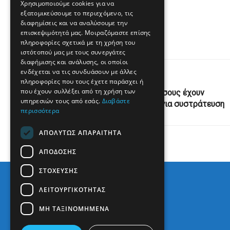
Χρησιμοποιούμε cookies για να
εξατομικεύσουμε το περιεχόμενο, τις
www.enikos.gr
διαφημίσεις και να αναλύσουμε την
επισκεψιμότητά μας. Μοιραζόμαστε επίσης
πληροφορίες σχετικά με τη χρήση του
ιστότοπού μας με τους συνεργάτες
διαφήμισης και ανάλυσης, οι οποίοι
ενδέχεται να τις συνδυάσουν με άλλες
Previous Post
πληροφορίες που τους έχετε παράσχει ή
που έχουν συλλέξει από τη χρήση των
Κάλεσμα Μητσοτάκη σε όσους έχουν
υπηρεσιών τους από εσάς.
Διαβάστε
απομακρυνθεί από τη ΝΔ για συστράτευση
περισσότερα
ΑΠΟΛΎΤΩΣ ΑΠΑΡΑΊΤΗΤΑ
ΑΠΌΔΟΣΗΣ
ΣΤΌΧΕΥΣΗΣ
ΛΕΙΤΟΥΡΓΙΚΌΤΗΤΑΣ
ΜΗ ΤΑΞΙΝΟΜΗΜΈΝΑ