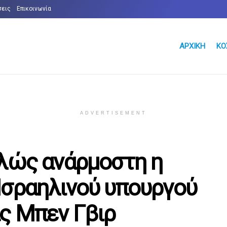
σεις
Επικοινωνία
ΑΡΧΙΚΉ
ΚΌ
ADVERTISEMENT
ελώς ανάρμοστη η
Ισραηλινού υπουργού
ς Μπεν Γβιρ