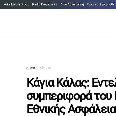
Arkè Media Group
Radio Preveza 93
Arkè Advertising
Όροι και Προϋποθέ
Home
Κόσμος
Κάγια Κάλας: Εντ
συμπεριφορά του 
Εθνικής Ασφάλεια