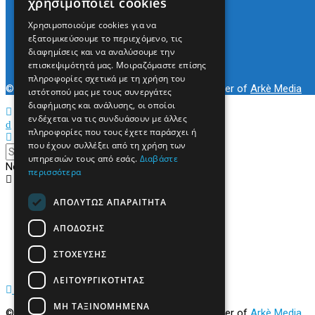
χρησιμοποιεί cookies
Arkè Media Group
Χρησιμοποιούμε cookies για να
Radio Preveza 93
εξατομικεύσουμε το περιεχόμενο, τις
Arkè Advertising
διαφημίσεις και να αναλύσουμε την
Όροι και Προϋποθέσεις
επισκεψιμότητά μας. Μοιραζόμαστε επίσης
Επικοινωνία
πληροφορίες σχετικά με τη χρήση του
© 2022
Prevezapost
Inspired by
Arkè Adv
Partner of
Arkè Media
ιστότοπού μας με τους συνεργάτες
διαφήμισης και ανάλυσης, οι οποίοι
ενδέχεται να τις συνδυάσουν με άλλες
πληροφορίες που τους έχετε παράσχει ή
που έχουν συλλέξει από τη χρήση των
υπηρεσιών τους από εσάς.
Διαβάστε
No Result
περισσότερα
View All Result
ΑΠΟΛΎΤΩΣ ΑΠΑΡΑΊΤΗΤΑ
Αρχική
Κόσμος
Πολιτική
ΑΠΌΔΟΣΗΣ
Τοπικά
Περιφερειακά
ΣΤΌΧΕΥΣΗΣ
Υγεία
ΛΕΙΤΟΥΡΓΙΚΌΤΗΤΑΣ
ΜΗ ΤΑΞΙΝΟΜΗΜΈΝΑ
© 2022
Prevezapost
Inspired by
Arkè Adv
Partner of
Arkè Media