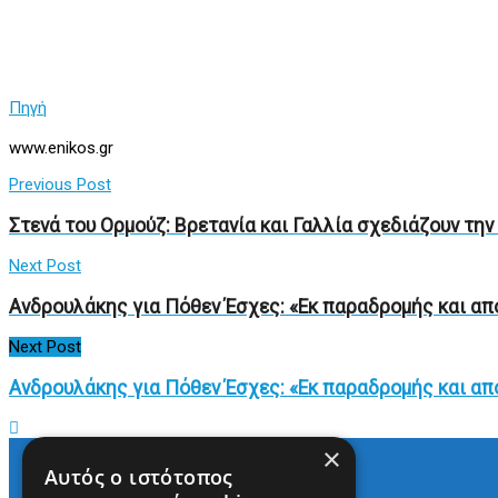
Πηγή
www.enikos.gr
Previous Post
Στενά του Ορμούζ: Βρετανία και Γαλλία σχεδιάζουν τη
Next Post
Ανδρουλάκης για Πόθεν Έσχες: «Εκ παραδρομής και απ
Next Post
Ανδρουλάκης για Πόθεν Έσχες: «Εκ παραδρομής και απ
×
Αυτός ο ιστότοπος