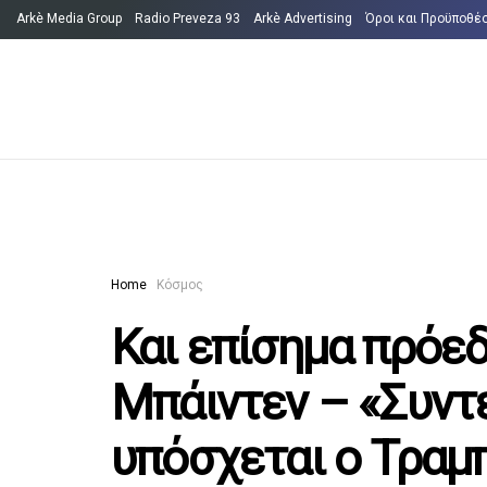
Arkè Media Group
Radio Preveza 93
Arkè Advertising
Όροι και Προϋποθέ
Home
Κόσμος
Και επίσημα πρόε
Μπάιντεν – «Συντ
υπόσχεται ο Τραμπ