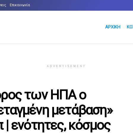
σεις
Επικοινωνία
ΑΡΧΙΚΉ
ΚΌ
ADVERTISEMENT
δρος των ΗΠΑ ο
εταγμένη μετάβαση»
 | ενότητες, κόσμος