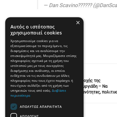
— Dan Scavino?????? (@DanSca
×
Αυτός ο ιστότοπος
χρησιμοποιεί cookies
Χρησιμοποιούμε cookies για να
Πηγή
εξατομικεύσουμε το περιεχόμενο, τις
διαφημίσεις και να αναλύσουμε την
επισκεψιμότητά μας. Μοιραζόμαστε επίσης
πληροφορίες σχετικά με τη χρήση του
ιστότοπού μας με τους συνεργάτες
διαφήμισης και ανάλυσης, οι οποίοι
Previous Post
ενδέχεται να τις συνδυάσουν με άλλες
Ηλιόπουλος: «Ομολογία ενοχής της
πληροφορίες που τους έχετε παράσχει ή
που έχουν συλλέξει από τη χρήση των
κυβέρνησης από τον κ. Γεωργιάδη – Να
υπηρεσιών τους από εσάς.
Διαβάστε
παρέμβει η Δικαιοσύνη» | ενότητες, πολιτικ
περισσότερα
ΑΠΟΛΎΤΩΣ ΑΠΑΡΑΊΤΗΤΑ
ΑΠΌΔΟΣΗΣ