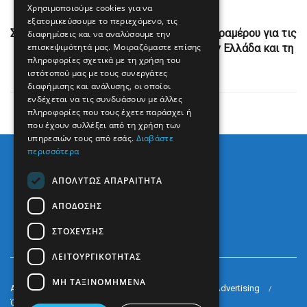
Χρησιμοποιούμε cookies για να
Next Post
εξατομικεύσουμε το περιεχόμενο, τις
Συνεχίζεται η κόντρα Θεοδωρικάκου – Καραμέρου για τις
διαφημίσεις και να αναλύσουμε την
επισκεψιμότητά μας. Μοιραζόμαστε επίσης
τιμές προϊόντων σε σούπερ μάρκετ στην Ελλάδα και τη
πληροφορίες σχετικά με τη χρήση του
Γερμανία
ιστότοπού μας με τους συνεργάτες
διαφήμισης και ανάλυσης, οι οποίοι
ενδέχεται να τις συνδυάσουν με άλλες
πληροφορίες που τους έχετε παράσχει ή
που έχουν συλλέξει από τη χρήση των
υπηρεσιών τους από εσάς.
Διαβάστε
περισσότερα
ΑΠΟΛΎΤΩΣ ΑΠΑΡΑΊΤΗΤΑ
ΑΠΌΔΟΣΗΣ
ΣΤΌΧΕΥΣΗΣ
ΛΕΙΤΟΥΡΓΙΚΌΤΗΤΑΣ
ΜΗ ΤΑΞΙΝΟΜΗΜΈΝΑ
Arkè Media Group
Radio Preveza 93
Arkè Advertising
Όροι και Προϋποθέσεις
Επικοινωνία