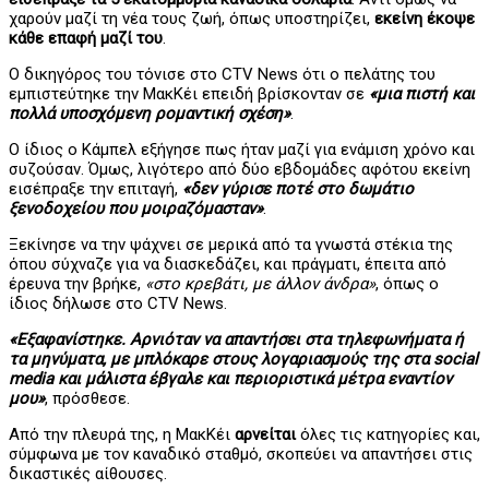
χαρούν μαζί τη νέα τους ζωή, όπως υποστηρίζει,
εκείνη έκοψε
κάθε επαφή μαζί του
.
Ο δικηγόρος του τόνισε στο CTV News ότι ο πελάτης του
εμπιστεύτηκε την ΜακΚέι επειδή βρίσκονταν σε
«μια πιστή και
πολλά υποσχόμενη ρομαντική σχέση»
.
Ο ίδιος ο Κάμπελ εξήγησε πως ήταν μαζί για ενάμιση χρόνο και
συζούσαν. Όμως, λιγότερο από δύο εβδομάδες αφότου εκείνη
εισέπραξε την επιταγή,
«δεν γύρισε ποτέ στο δωμάτιο
ξενοδοχείου που μοιραζόμασταν»
.
Ξεκίνησε να την ψάχνει σε μερικά από τα γνωστά στέκια της
όπου σύχναζε για να διασκεδάζει, και πράγματι, έπειτα από
έρευνα την βρήκε,
«στο κρεβάτι, με άλλον άνδρα»
, όπως ο
ίδιος δήλωσε στο CTV News.
«Εξαφανίστηκε. Αρνιόταν να απαντήσει στα τηλεφωνήματα ή
τα μηνύματα, με μπλόκαρε στους λογαριασμούς της στα social
media και μάλιστα έβγαλε και περιοριστικά μέτρα εναντίον
μου»
, πρόσθεσε.
Από την πλευρά της, η ΜακΚέι
αρνείται
όλες τις κατηγορίες και,
σύμφωνα με τον καναδικό σταθμό, σκοπεύει να απαντήσει στις
δικαστικές αίθουσες.