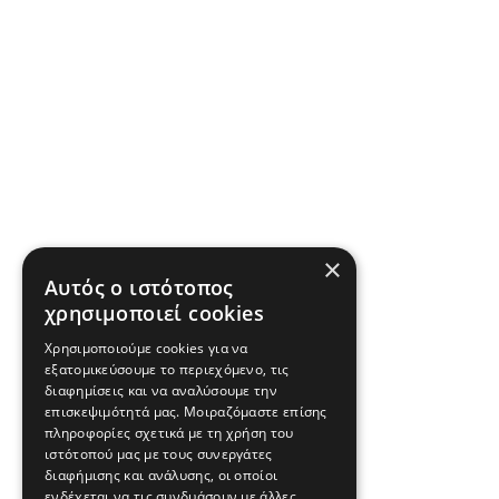
×
Αυτός ο ιστότοπος
χρησιμοποιεί cookies
Χρησιμοποιούμε cookies για να
εξατομικεύσουμε το περιεχόμενο, τις
διαφημίσεις και να αναλύσουμε την
επισκεψιμότητά μας. Μοιραζόμαστε επίσης
πληροφορίες σχετικά με τη χρήση του
ιστότοπού μας με τους συνεργάτες
διαφήμισης και ανάλυσης, οι οποίοι
ενδέχεται να τις συνδυάσουν με άλλες