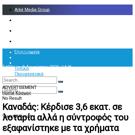
Arkè Media Group
Radio Preveza 93
Arkè Advertising
Όροι και Προϋποθέσεις
Επικοινωνία
Αρχική
Κόσμος
Πολιτική
Σάββατο, 8 Αυγούστου 2026, 14:46
Τοπικά
Περιφερειακά
Υγεία
ADVERTISEMENT
Home
Κόσμος
No Result
No Result
View All Result
Καναδάς: Κέρδισε 3,6 εκατ. σε
λοταρία αλλά η σύντροφός του
View All Result
εξαφανίστηκε με τα χρήματα