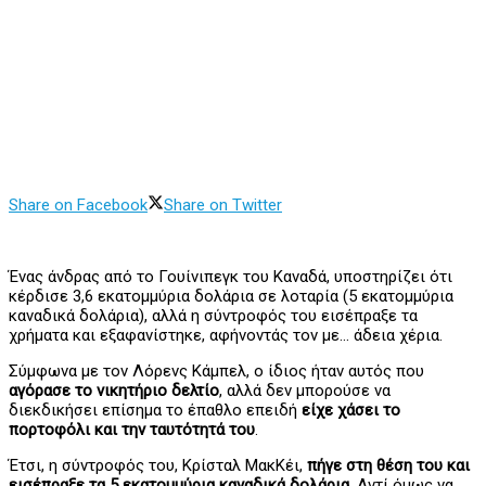
Share on Facebook
Share on Twitter
Ένας άνδρας από το Γουίνιπεγκ του Καναδά, υποστηρίζει ότι
κέρδισε 3,6 εκατομμύρια δολάρια σε λοταρία (5 εκατομμύρια
καναδικά δολάρια), αλλά η σύντροφός του εισέπραξε τα
χρήματα και εξαφανίστηκε, αφήνοντάς τον με… άδεια χέρια.
Σύμφωνα με τον Λόρενς Κάμπελ, ο ίδιος ήταν αυτός που
αγόρασε το νικητήριο δελτίο
, αλλά δεν μπορούσε να
διεκδικήσει επίσημα το έπαθλο επειδή
είχε χάσει το
πορτοφόλι και την ταυτότητά του
.
Έτσι, η σύντροφός του, Κρίσταλ ΜακΚέι,
πήγε στη θέση του και
εισέπραξε τα 5 εκατομμύρια καναδικά δολάρια
. Αντί όμως να