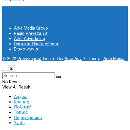
Arkè Media Group
Radio Preveza 93
Arkè Advertising
Όροι και Προϋποθέσεις
Επικοινωνία
© 2022
Prevezapost
Inspired by
Arkè Adv
Partner of
Arkè Media
No Result
View All Result
Αρχική
Κόσμος
Πολιτική
Τοπικά
Περιφερειακά
Υγεία