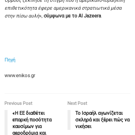
Ορμούζ ξεκίνησε τη στιγμή που η αμερικανο-ισραηλινή
επιθετικότητα έφερε αμερικανικά στρατιωτικά μέσα
στην πίσω αυλή
»,
σύμφωνα με το Al Jazeera
.
Πηγή
www.enikos.gr
Previous Post
Next Post
«Η ΕΕ διαθέτει
Το Ισραήλ αγωνίζεται
επαρκή ποσότητα
σκληρά και ξέρει πώς να
καυσίμων για
νικήσει
αεροδρόμια και