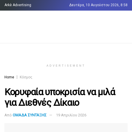
Arkè Advertising
Δευτέρα, 10 Αυγούστου 2026, 8:58
Όροι και Προϋποθέσεις
Επικοινωνία
ADVERTISEMENT
Home
Κόσμος
Κορυφαία υποκρισία να μιλά
για Διεθνές Δίκαιο
Από
ΟΜΑΔΑ ΣΥΝΤΑΞΗΣ
19 Απριλίου 2026