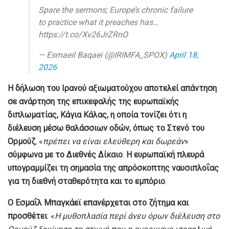
Spare the sermons; Europe’s chronic failure
to practice what it preaches has…
https://t.co/Xv26JrZRnO
— Esmaeil Baqaei (@IRIMFA_SPOX)
April 18,
2026
Η δήλωση του Ιρανού αξιωματούχου αποτελεί απάντηση
σε ανάρτηση της επικεφαλής της ευρωπαϊκής
διπλωματίας, Κάγια Κάλας, η οποία τονίζει ότι η
διέλευση μέσω θαλάσσιων οδών, όπως το Στενό του
Ορμούζ
, «
πρέπει να είναι ελεύθερη και δωρεάν
»
σύμφωνα με το Διεθνές Δίκαιο
.
Η ευρωπαϊκή πλευρά
υπογραμμίζει τη σημασία της απρόσκοπτης ναυσιπλοΐας
για τη διεθνή σταθερότητα και το εμπόριο
.
Ο Εσμαΐλ Μπαγκάεϊ επανέρχεται στο ζήτημα και
προσθέτει
: «
Η μυθοπλασία περί άνευ όρων διέλευση στο