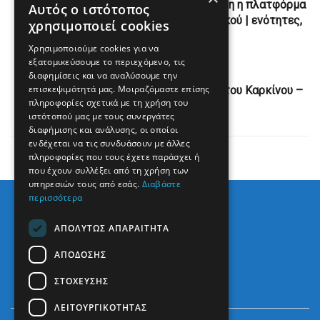
Βορίδης: Μέσα στο δεκαπενθήμερο έτοιμη η πλατφόρμα
Αυτός ο ιστότοπος
για τους Έλληνες εκλογείς του εξωτερικού | ενότητες,
χρησιμοποιεί cookies
πολιτική
Χρησιμοποιούμε cookies για να
εξατομικεύσουμε το περιεχόμενο, τις
Next Post
διαφημίσεις και να αναλύσουμε την
επισκεψιμότητά μας. Μοιραζόμαστε επίσης
4 Φεβρουαρίου: Παγκόσμια Ημέρα κατά του Καρκίνου –
πληροφορίες σχετικά με τη χρήση του
On Preveza News
ιστότοπού μας με τους συνεργάτες
διαφήμισης και ανάλυσης, οι οποίοι
ενδέχεται να τις συνδυάσουν με άλλες
πληροφορίες που τους έχετε παράσχει ή
που έχουν συλλέξει από τη χρήση των
υπηρεσιών τους από εσάς.
Διαβάστε
περισσότερα
ΑΠΟΛΎΤΩΣ ΑΠΑΡΑΊΤΗΤΑ
ΑΠΌΔΟΣΗΣ
ΣΤΌΧΕΥΣΗΣ
ΛΕΙΤΟΥΡΓΙΚΌΤΗΤΑΣ