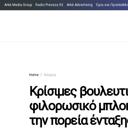
Arkè Media Group
Radio Preveza 93
Arkè Advertising
Όροι και Προϋποθέ
Home
Κόσμος
Κρίσιμες βουλευτ
φιλορωσικό μπλοκ
την πορεία ένταξη