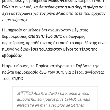
μετεωρολογική υπηρεσία
Meteo-France
ανέφερε ότι για τη
Γαλλία συνολικά,
«
η Δευτέρα ήταν η πιο θερμή ημέρα
που
έχει καταγραφεί για τον μήνα Μάιο από τότε που άρχισαν
οι μετρήσεις»
.
Η υπηρεσία σημείωσε ότι αναμένονταν μέγιστες
θερμοκρασίες
από 33°C έως 36°C
σε διάφορες
περιφέρειες, προσθέτοντας ότι αυτό το κύμα ζέστης είναι
πιθανό να διαρκέσει
τουλάχιστον μέχρι το τέλος της
εβδομάδας
.
Η πρωτεύουσα, το
Παρίσι
, κατέγραψε το Σάββατο την
πρώτη θερμοκρασία άνω των 30°C για φέτος, αγγίζοντας
τους
31,9°C
.
🚨🇫🇷🥵 ALERTE INFO | La France a vécu
aujourd’hui son jour le plus CHAUD jamais
enregistré en mai, avec plus de 24°C en