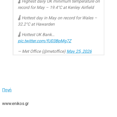
🌡️ Highest daily UK minimum temperature on
record for May – 19.4°C at Kenley Airfield
🌡️ Hottest day in May on record for Wales –
32.2°C at Hawarden
🌡️ Hottest UK Bank…
pic.twitter.com/fU03BpMg7Z
— Met Office (@metoffice)
May 25, 2026
Πηγή
www.enikos.gr