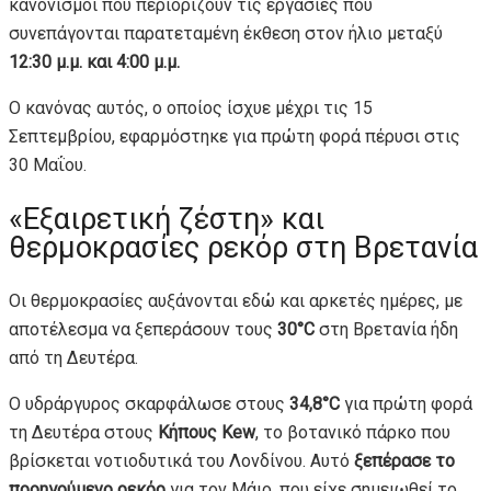
κανονισμοί που περιορίζουν τις εργασίες που
συνεπάγονται παρατεταμένη έκθεση στον ήλιο μεταξύ
12:30 μ.μ. και 4:00 μ.μ.
Ο κανόνας αυτός, ο οποίος ίσχυε μέχρι τις 15
Σεπτεμβρίου, εφαρμόστηκε για πρώτη φορά πέρυσι στις
30 Μαΐου.
«Εξαιρετική ζέστη» και
θερμοκρασίες ρεκόρ στη Βρετανία
Οι θερμοκρασίες αυξάνονται εδώ και αρκετές ημέρες, με
αποτέλεσμα να ξεπεράσουν τους
30°C
στη Βρετανία ήδη
από τη Δευτέρα.
Ο υδράργυρος σκαρφάλωσε στους
34,8°C
για πρώτη φορά
τη Δευτέρα στους
Κήπους Kew
, το βοτανικό πάρκο που
βρίσκεται νοτιοδυτικά του Λονδίνου. Αυτό
ξεπέρασε το
προηγούμενο ρεκόρ
για τον Μάιο, που είχε σημειωθεί το