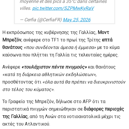
moyenne et des pics à 35°C dans certaines
villes.
pic.twitter.com/SZPMwKyRaV
— Cerfia (@CerfiaFR)
May 25, 2026
Η εκπρόσωπος της κυβέρνησης της Γαλλίας,
Μοντ
Μπρεζόν
, ανέφερε στο TF1 το πρωί της Τρίτης
επτά
θανάτους
«που συνδέονται άμεσα ή έμμεσα»
με το κύμα
καύσωνα που πλήττει τη Γαλλία τις τελευταίες ημέρες.
Ανέφερε
«τουλάχιστον πέντε πνιγμούς»
και θανάτους
«κατά τη διάρκεια αθλητικών εκδηλώσεων»
,
προσθέτοντας ότι
«όλα αυτά θα πρέπει να διευκρινιστούν
στο τέλος του κύματος»
.
Το Γραφείο της Μπρεζόν, δήλωσε στο AFP ότι τα
περιστατικά πνιγμών σημειώθηκαν σε
διάφορες περιοχές
της Γαλλίας
, από τη Λυών στα νοτιοανατολικά μέχρι τις
ακτές του Ατλαντικού.