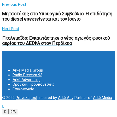
Previous Post
Μητσοτάκης στο Υπουργικό Συμβούλιο: Η επιδότηση
του diesel επεκτείνεται και τον Ιούνιο
Next Post
Πτολεμαΐδα: Εγκαινιάστηκε ο νέος αγωγός φυσικού
αερίου του ΔΕΣΦΑ στον Περδίκκα
Arkè Media Group
Radio Preveza 93
Arkè Advertising
Όροι και Προϋποθέσεις
Επικοινωνία
© 2022
Prevezapost
Inspired by
Arkè Adv
Partner of
Arkè Media