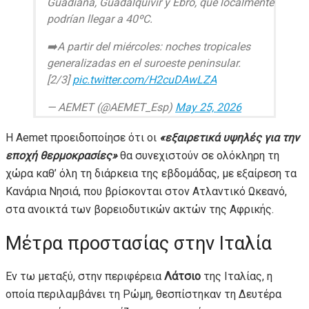
Guadiana, Guadalquivir y Ebro, que localmente
podrían llegar a 40ºC.
➡️A partir del miércoles: noches tropicales
generalizadas en el suroeste peninsular.
[2/3]
pic.twitter.com/H2cuDAwLZA
— AEMET (@AEMET_Esp)
May 25, 2026
H Aemet προειδοποίησε ότι οι
«εξαιρετικά υψηλές για την
εποχή θερμοκρασίες»
θα συνεχιστούν σε ολόκληρη τη
χώρα καθ’ όλη τη διάρκεια της εβδομάδας, με εξαίρεση τα
Κανάρια Νησιά, που βρίσκονται στον Ατλαντικό Ωκεανό,
στα ανοικτά των βορειοδυτικών ακτών της Αφρικής.
Μέτρα προστασίας στην Ιταλία
Εν τω μεταξύ, στην περιφέρεια
Λάτσιο
της Ιταλίας, η
οποία περιλαμβάνει τη Ρώμη, θεσπίστηκαν τη Δευτέρα