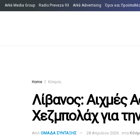
Arkè Media Group
Radio Preveza 93
Arkè Advertising
Όροι και Προϋποθέ
Home
Κόσμος
Λίβανος: Αιχμές Α
Χεζμπολάχ για την
Από
ΟΜΑΔΑ ΣΥΝΤΑΞΗΣ
28 Απριλίου 2026
στα
Κόσμ