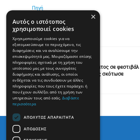
Πηγή
×
Αυτός ο ιστότοπος
www.enikos.gr
χρησιμοποιεί cookies
Χρησιμοποιούμε cookies για να
εξατομικεύσουμε το περιεχόμενο, τις
διαφημίσεις και να αναλύσουμε την
επισκεψιμότητά μας. Μοιραζόμαστε επίσης
Previous Post
πληροφορίες σχετικά με τη χρήση του
Ανδαλουσία: Φρικτός θάνατος σε φεστιβάλ
ιστότοπού μας με τους συνεργάτες
της Ανδαλουσίας – Ταύρος σκότωσε
διαφήμισης και ανάλυσης, οι οποίοι
ενδέχεται να τις συνδυάσουν με άλλες
33χρονο
πληροφορίες που τους έχετε παράσχει ή
που έχουν συλλέξει από τη χρήση των
υπηρεσιών τους από εσάς.
Διαβάστε
περισσότερα
ΑΠΟΛΎΤΩΣ ΑΠΑΡΑΊΤΗΤΑ
ΑΠΌΔΟΣΗΣ