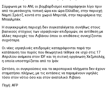
Σύμφωνα με το ANI, οι βομβαρδισμοί καταγράφηκαν λίγο πριν
από τα μεσάνυχτα, τοπική ώρα και ώρα Ελλάδας, στην περιοχή
Ναμπί Σράιτζ, κοντά στο χωριό Μπριτάλ, στην περιφέρεια της
Μπααλμπέκ.
Η συγκεκριμένη περιοχή δεν συγκαταλέγεται συνήθως στους
βασικούς στόχους των ισραηλινών επιδρομών, σε αντίθεση με
άλλες περιοχές του Λιβάνου όπου οι επιθέσεις συνεχίζονται
συχνότερα.
Οι νέες ισραηλινές επιδρομές καταγράφονται παρά την
κατάπαυση του πυρός που θεωρητικά τέθηκε σε ισχύ στις 17
Απριλίου ανάμεσα στον IDF και τη σιιτική οργάνωση Χεζμπολάχ,
η οποία υποστηρίζεται από το Ιράν.
Ωστόσο, οι συγκρούσεις και τα αεροπορικά πλήγματα δεν έχουν
σταματήσει πλήρως, με τις εντάσεις να παραμένουν υψηλές
τόσο στον νότιο όσο και στον ανατολικό Λίβανο.
Πηγή: AFP