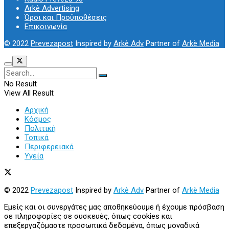
Arkè Advertising
Όροι και Προϋποθέσεις
Επικοινωνία
© 2022
Prevezapost
Inspired by
Arkè Adv
Partner of
Arkè Media
No Result
View All Result
Αρχική
Κόσμος
Πολιτική
Τοπικά
Περιφερειακά
Υγεία
© 2022
Prevezapost
Inspired by
Arkè Adv
Partner of
Arkè Media
Εμείς και οι συνεργάτες μας αποθηκεύουμε ή έχουμε πρόσβαση
σε πληροφορίες σε συσκευές, όπως cookies και
επεξεργαζόμαστε προσωπικά δεδομένα, όπως μοναδικά