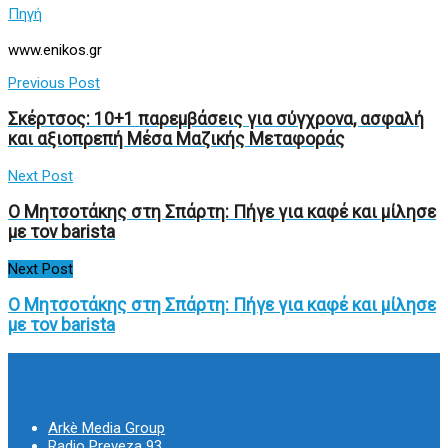
Πηγή
www.enikos.gr
Previous Post
Σκέρτσος: 10+1 παρεμβάσεις για σύγχρονα, ασφαλή
και αξιοπρεπή Μέσα Μαζικής Μεταφοράς
Next Post
Ο Μητσοτάκης στη Σπάρτη: Πήγε για καφέ και μίλησε
με τον barista
Next Post
Ο Μητσοτάκης στη Σπάρτη: Πήγε για καφέ και μίλησε
με τον barista
Arkè Media Group
Radio Preveza 93