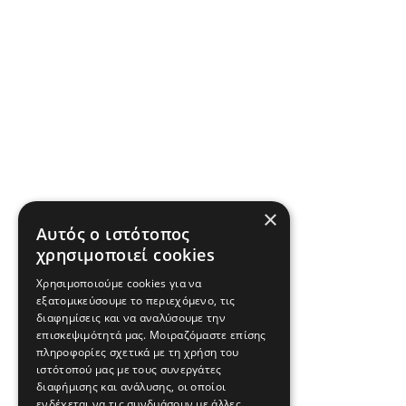
×
Αυτός ο ιστότοπος
χρησιμοποιεί cookies
Χρησιμοποιούμε cookies για να
εξατομικεύσουμε το περιεχόμενο, τις
διαφημίσεις και να αναλύσουμε την
επισκεψιμότητά μας. Μοιραζόμαστε επίσης
πληροφορίες σχετικά με τη χρήση του
ιστότοπού μας με τους συνεργάτες
διαφήμισης και ανάλυσης, οι οποίοι
ενδέχεται να τις συνδυάσουν με άλλες