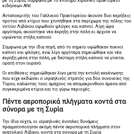
με τη Συρία, σύμφωνα με το επίσημο λιβανικό πρακτορείο
ειδήσεων ANI.
Ανταποκριτής του Γαλλικού Πρακτορείου άκουσε δυο εκρήξεις
προτού από κτίριο που χτυπήθηκε στα περίχωρα της πόλης του
νοτίου Λιβάνου υψωθούν φλόγες και καπνοί. Λίγη ώρα
αργότερα, ακούστηκε νέα έκρηξη στην πόλη κι άρχισε να
υψώνεται στήλη καπνού.
Σύμφωνα με την ίδια πηγή, από το σημείο υψώθηκαν πυκνοί
καπνοί και φλόγες, ενώ λίγο αργότερα σημειώθηκε και νέα
έκρηξη μέσα στην πόλη, με δεύτερη στήλη καπνού να γίνεται
ορατή στον ουρανό.
Οι επιθέσεις σημειώθηκαν λίγο μετά την εντολή εκκένωσης
που είχε εκδώσει ο ισραηλινός στρατός για δύο συνοικίες της
Τύρου, καλώντας τους αμάχους να απομακρυνθούν άμεσα από
συγκεκριμένα κτίρια και τις γύρω περιοχές.
Πέντε αεροπορικά πλήγματα κοντά στα
σύνορα με τη Συρία
Την ίδια νύχτα, οι ισραηλινές ένοπλες δυνάμεις
πραγματοποίησαν ακόμη πέντε αεροπορικά πλήγματα στον
ανατολικό Λίβανο, κοντά στα σύνορα με τη Συρία.