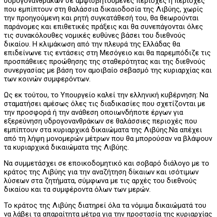
υδρογονανθράκων σε αμφισβητούμενες περιοχές ή περιοχές
που εμπίπτουν στη θαλάσσια δικαιοδοσία της Λιβύης, χωρίς
την προηγούμενη και ρητή συγκατάθεσή του, θα θεωρούνται
παράνομες και επιθετικές πράξεις και θα συνεπάγονται όλες
τις συνακόλουθες νομικές ευθύνες βάσει του διεθνούς
δικαίου. Η κλιμάκωση από την πλευρά της Ελλάδας θα
επιδείνωνε τις εντάσεις στη Μεσόγειο και θα παρεμπόδιζε τις
προσπάθειες προώθησης της σταθερότητας και της διεθνούς
συνεργασίας με βάση τον αμοιβαίο σεβασμό της κυριαρχίας και
των κοινών συμφερόντων.
Ως εκ τούτου, το Υπουργείο καλεί την ελληνική κυβέρνηση: Να
σταματήσει αμέσως όλες τις διαδικασίες που σχετίζονται με
την προσφορά ή την ανάθεση οποιωνδήποτε έργων για
εξερεύνηση υδρογονανθράκων σε θαλάσσιες περιοχές που
εμπίπτουν στα κυριαρχικά δικαιώματα της Λιβύης.Να απέχει
από τη λήψη μονομερών μέτρων που θα μπορούσαν να βλάψουν
τα κυριαρχικά δικαιώματα της Λιβύης.
Να συμμετάσχει σε εποικοδομητικό και σοβαρό διάλογο με το
κράτος της Λιβύης για την αναζήτηση δίκαιων και ισότιμων
λύσεων στα ζητήματα, σύμφωνα με τις αρχές του διεθνούς
δικαίου και τα συμφέροντα όλων των μερών.
Το κράτος της Λιβύης διατηρεί όλα τα νόμιμα δικαιώματά του
να λάβει τα απαραίτητα μέτρα για την προστασία της κυριαρχίας