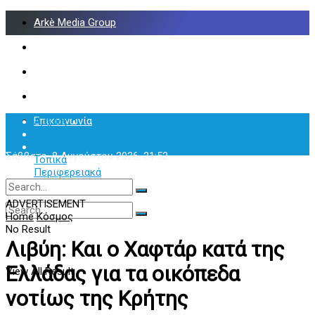
Arkè Media Group
Radio Preveza 93
Arkè Advertising
Όροι και Προϋποθέσεις
Επικοινωνία
Αρχική
Κόσμος
Πολιτική
Σάββατο, 8 Αυγούστου 2026, 21:52
Τοπικά
Περιφερειακά
Υγεία
ADVERTISEMENT
Home
Κόσμος
No Result
No Result
View All Result
Λιβύη: Και ο Χαφτάρ κατά της
Ελλάδας για τα οικόπεδα
View All Result
νοτίως της Κρήτης