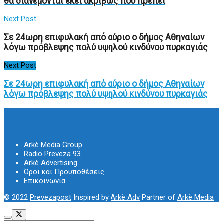
θα διανέμονται εκεί ακριβώς που πρέπει
Next Post
Σε 24ωρη επιφυλακή από αύριο ο δήμος Αθηναίων
λόγω πρόβλεψης πολύ υψηλού κινδύνου πυρκαγιάς
Next Post
Σε 24ωρη επιφυλακή από αύριο ο δήμος Αθηναίων
λόγω πρόβλεψης πολύ υψηλού κινδύνου πυρκαγιάς
Arkè Media Group
Radio Preveza 93
Arkè Advertising
Όροι και Προϋποθέσεις
Επικοινωνία
© 2022
Prevezapost
Inspired by
Arkè Adv
Partner of
Arkè Media