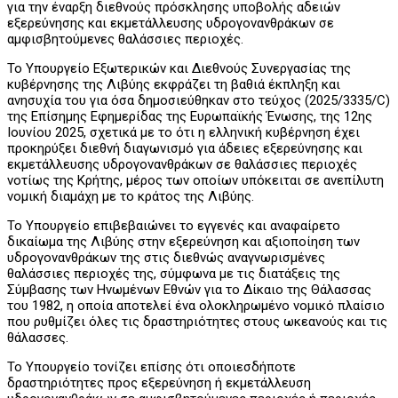
για την έναρξη διεθνούς πρόσκλησης υποβολής αδειών
εξερεύνησης και εκμετάλλευσης υδρογονανθράκων σε
αμφισβητούμενες θαλάσσιες περιοχές.
Το Υπουργείο Εξωτερικών και Διεθνούς Συνεργασίας της
κυβέρνησης της Λιβύης εκφράζει τη βαθιά έκπληξη και
ανησυχία του για όσα δημοσιεύθηκαν στο τεύχος (2025/3335/C)
της Επίσημης Εφημερίδας της Ευρωπαϊκής Ένωσης, της 12ης
Ιουνίου 2025, σχετικά με το ότι η ελληνική κυβέρνηση έχει
προκηρύξει διεθνή διαγωνισμό για άδειες εξερεύνησης και
εκμετάλλευσης υδρογονανθράκων σε θαλάσσιες περιοχές
νοτίως της Κρήτης, μέρος των οποίων υπόκειται σε ανεπίλυτη
νομική διαμάχη με το κράτος της Λιβύης.
Το Υπουργείο επιβεβαιώνει το εγγενές και αναφαίρετο
δικαίωμα της Λιβύης στην εξερεύνηση και αξιοποίηση των
υδρογονανθράκων της στις διεθνώς αναγνωρισμένες
θαλάσσιες περιοχές της, σύμφωνα με τις διατάξεις της
Σύμβασης των Ηνωμένων Εθνών για το Δίκαιο της Θάλασσας
του 1982, η οποία αποτελεί ένα ολοκληρωμένο νομικό πλαίσιο
που ρυθμίζει όλες τις δραστηριότητες στους ωκεανούς και τις
θάλασσες.
Το Υπουργείο τονίζει επίσης ότι οποιεσδήποτε
δραστηριότητες προς εξερεύνηση ή εκμετάλλευση