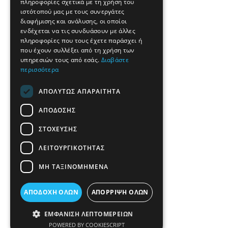
πληροφορίες σχετικά με τη χρήση του
ιστότοπού μας με τους συνεργάτες
διαφήμισης και ανάλυσης, οι οποίοι
ενδέχεται να τις συνδυάσουν με άλλες
πληροφορίες που τους έχετε παράσχει ή
που έχουν συλλέξει από τη χρήση των
υπηρεσιών τους από εσάς.
Διαβάστε
περισσότερα
ΑΠΟΛΎΤΩΣ ΑΠΑΡΑΊΤΗΤΑ
ΑΠΌΔΟΣΗΣ
ΣΤΌΧΕΥΣΗΣ
ΛΕΙΤΟΥΡΓΙΚΌΤΗΤΑΣ
ΜΗ ΤΑΞΙΝΟΜΗΜΈΝΑ
ΑΠΟΔΟΧΉ ΌΛΩΝ
ΑΠΌΡΡΙΨΗ ΌΛΩΝ
ΕΜΦΆΝΙΣΗ ΛΕΠΤΟΜΕΡΕΙΏΝ
POWERED BY COOKIESCRIPT