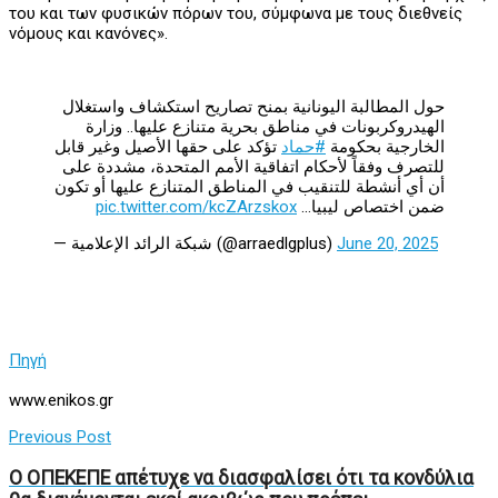
του και των φυσικών πόρων του, σύμφωνα με τους διεθνείς
νόμους και κανόνες».
حول المطالبة اليونانية بمنح تصاريح استكشاف واستغلال
الهيدروكربونات في مناطق بحرية متنازع عليها.. وزارة
الخارجية بحكومة
#حماد
تؤكد على حقها الأصيل وغير قابل
للتصرف وفقاً لأحكام اتفاقية الأمم المتحدة، مشددة على
أن أي أنشطة للتنقيب في المناطق المتنازع عليها أو تكون
pic.twitter.com/kcZArzskox
ضمن اختصاص ليبيا…
— شبكة الرائد الإعلامية (@arraedlgplus)
June 20, 2025
Πηγή
www.enikos.gr
Previous Post
Ο ΟΠΕΚΕΠΕ απέτυχε να διασφαλίσει ότι τα κονδύλια