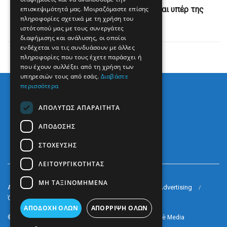
επισκεψιμότητά μας. Μοιραζόμαστε επίσης
Σοφία Ζαχαράκη για Πανελλήνιες: Είμαι υπέρ της
πληροφορίες σχετικά με τη χρήση του
κατάργησης
ιστότοπού μας με τους συνεργάτες
διαφήμισης και ανάλυσης, οι οποίοι
ενδέχεται να τις συνδυάσουν με άλλες
πληροφορίες που τους έχετε παράσχει ή
που έχουν συλλέξει από τη χρήση των
υπηρεσιών τους από εσάς.
Διαβάστε
περισσότερα
ΑΠΟΛΎΤΩΣ ΑΠΑΡΑΊΤΗΤΑ
ΑΠΌΔΟΣΗΣ
ΣΤΌΧΕΥΣΗΣ
ΛΕΙΤΟΥΡΓΙΚΌΤΗΤΑΣ
ΜΗ ΤΑΞΙΝΟΜΗΜΈΝΑ
Arkè Media Group
Radio Preveza 93
Arkè Advertising
Όροι και Προϋποθέσεις
Επικοινωνία
ΑΠΟΔΟΧΉ ΌΛΩΝ
ΑΠΌΡΡΙΨΗ ΌΛΩΝ
© 2022
Prevezapost
Inspired by
Arkè Adv
Partner of
Arkè Media