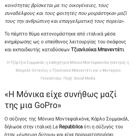
κοινότητας βρίσκεται με τις οικογένειες, τους
συναδέλφους και τους φοιτητές που μοιράστηκαν μαζί
τους την ανθρώπινη και επαγγελματική τους πορεία».
Το πέμπτο θύμα κατονομάστηκε από ιταλικά μέσα
ενημέρωσης ως ο υπεύθυνος λειτουργίας του σκάφους
και εκπαιδευτής καταδύσεων
Τζιανλούκα Μπενεντέτι
.
Η Τζόρτζια Σομμακάλ, η καθηγήτρια Μόνικα Μοντεφαλκόνε (κέντρο), η
Μουριέλ Οντενίνο, ο Τζανλούκα Μπενεντέτι και ο Φεντερίκο
Γκουαλτιέρι. Πηγή: Social Media
«Η Μόνικα είχε συνήθως μαζί
της μια GoPro»
Ο σύζυγος της Μόνικα Μοντεφαλκόνε, Κάρλο Σομμακάλ,
δήλωσε στην ιταλική La
Repubblica
ότι η σύζυγός του
ήταν
«έμπειρη δύτρια»
και είχε πραγματοποιήσει