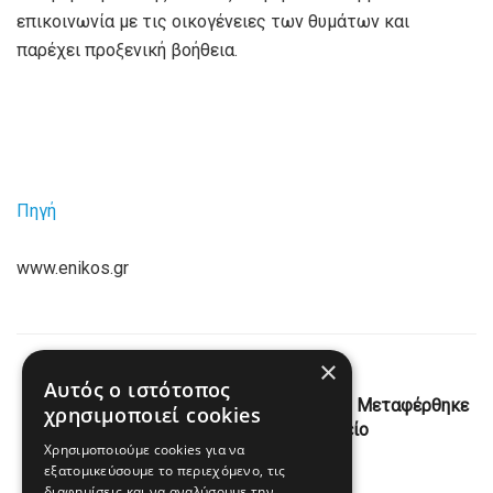
επικοινωνία με τις οικογένειες των θυμάτων και
παρέχει προξενική βοήθεια.
Πηγή
www.enikos.gr
×
Previous Post
Αυτός ο ιστότοπος
Ξάνθη: 17χρονη έπεσε από πεζογέφυρα – Μεταφέρθηκε
χρησιμοποιεί cookies
τραυματισμένη σε νοσοκομείο
Χρησιμοποιούμε cookies για να
εξατομικεύσουμε το περιεχόμενο, τις
Next Post
διαφημίσεις και να αναλύσουμε την