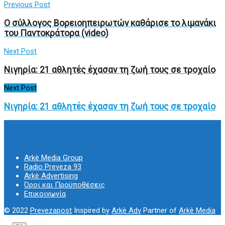
Previous Post
Ο σύλλογος Βορειοηπειρωτών καθάρισε το λιμανάκι
του Παντοκράτορα (video)
Next Post
Νιγηρία: 21 αθλητές έχασαν τη ζωή τους σε τροχαίο
Next Post
Νιγηρία: 21 αθλητές έχασαν τη ζωή τους σε τροχαίο
Arkè Media Group
Radio Preveza 93
Arkè Advertising
Όροι και Προϋποθέσεις
Επικοινωνία
© 2022
Prevezapost
Inspired by
Arkè Adv
Partner of
Arkè Media