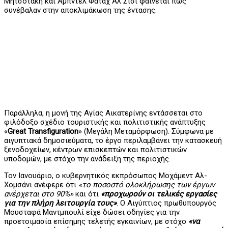
Μητσοτάκη και Αμπντέλ Φατάχ Αλ Σίσι φαίνεται πως
συνέβαλαν στην αποκλιμάκωση της έντασης.
Παράλληλα, η μονή της Αγίας Αικατερίνης εντάσσεται στο
φιλόδοξο σχέδιο τουριστικής και πολιτιστικής ανάπτυξης
«
Great Transfiguration
» (Μεγάλη Μεταμόρφωση). Σύμφωνα με
αιγυπτιακά δημοσιεύματα, το έργο περιλαμβάνει την κατασκευή
ξενοδοχείων, κέντρων επισκεπτών και πολιτιστικών
υποδομών, με στόχο την ανάδειξη της περιοχής.
Τον Ιανουάριο, ο κυβερνητικός εκπρόσωπος Μοχάμεντ Αλ-
Χομσάνι ανέφερε ότι
«το ποσοστό ολοκλήρωσης των έργων
ανέρχεται στο 90%»
και ότι
«προχωρούν οι τελικές εργασίες
για την πλήρη λειτουργία τους»
. Ο Αιγύπτιος πρωθυπουργός
Μουσταφά Μαντμπουλί είχε δώσει οδηγίες για την
προετοιμασία επίσημης τελετής εγκαινίων, με στόχο
«να