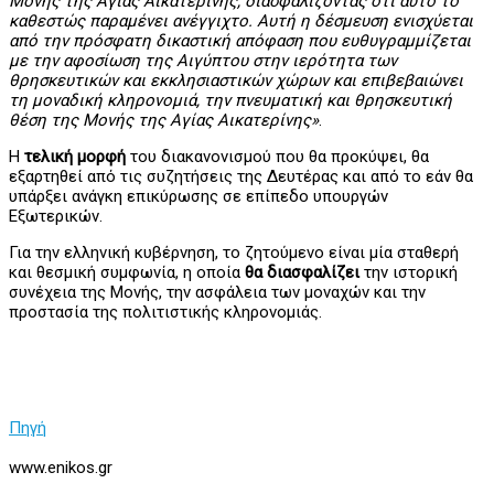
Μονής της Αγίας Αικατερίνης, διασφαλίζοντας ότι αυτό το
καθεστώς παραμένει ανέγγιχτο. Αυτή η δέσμευση ενισχύεται
από την πρόσφατη δικαστική απόφαση που ευθυγραμμίζεται
με την αφοσίωση της Αιγύπτου στην ιερότητα των
θρησκευτικών και εκκλησιαστικών χώρων και επιβεβαιώνει
τη μοναδική κληρονομιά, την πνευματική και θρησκευτική
θέση της Μονής της Αγίας Αικατερίνης»
.
Η
τελική μορφή
του διακανονισμού που θα προκύψει, θα
εξαρτηθεί από τις συζητήσεις της Δευτέρας και από το εάν θα
υπάρξει ανάγκη επικύρωσης σε επίπεδο υπουργών
Εξωτερικών.
Για την ελληνική κυβέρνηση, το ζητούμενο είναι μία σταθερή
και θεσμική συμφωνία, η οποία
θα διασφαλίζει
την ιστορική
συνέχεια της Μονής, την ασφάλεια των μοναχών και την
προστασία της πολιτιστικής κληρονομιάς.
Πηγή
www.enikos.gr