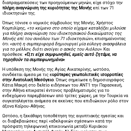
διαπραγματεύσεις των προηγούμενων μηνών, είχε στόχο την
πλήρη αναγνώριση της κυριότητας της Μονής
επί των 71
ιδιοκτησιών της.
Όπως τόνισε ο νομικός σύμβουλος της Μονής, Χρήστος
Κομπιλίρης,
«το κείμενο στο οποίο είχαμε καταλήξει μιλούσε
για πλήρη αναγνώριση του ιδιοκτησιακού δικαιώματος της
Μονής επί του συνόλου των 71 ιδιοκτησιών»
, επισημαίνοντας
ότι
«αυτή η συμπεριφορά δημιουργεί μία εύλογη ανασφάλεια
για το μέλλον, διότι ανοίγει ο ασκός του Αιόλου»
. Και
πρόσθεσε:
«Ό,τι είχε συμφωνηθεί, εμείς αυτό ζητάμε, να
τηρηθούν τα συμπεφωνημένα»
.
Η υπόθεση της Μονής της Αγίας Αικατερίνης, ωστόσο,
συνδέεται άμεσα με τις ε
υρύτερες γεωπολιτικές ισορροπίες
στην Ανατολική Μεσόγειο
. Όπως σημείωσε η δημοσιογράφος
Κάτια Μακρή στο δελτίο ειδήσεων του ΑΝΤ1 την Παρασκευή,
στην Αθήνα επικρατεί έντονος προβληματισμός για το
ενδεχόμενο παρεμβάσεων από τρίτες χώρες, με την Τουρκία να
συγκαταλέγεται ανάμεσα σε εκείνες που επιδιώκουν ρόλο στον
άξονα Καΐρου-Αθήνας.
Ωστόσο, η ξεκάθαρη τοποθέτηση της αιγυπτιακής ηγεσίας και
οι διαβεβαιώσεις περί «αδελφικών σχέσεων» κατά την
πρόσφατη τηλεφωνική επικοινωνία μεταξύ Κυριάκου