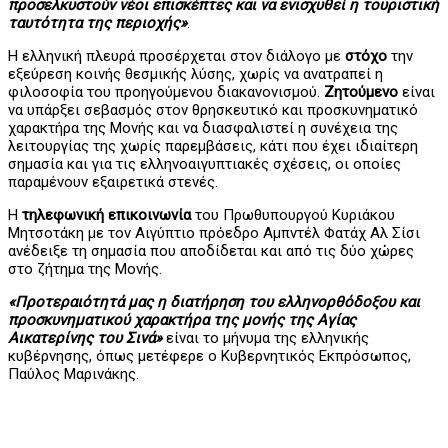
προσελκυστούν νέοι επισκέπτες και να ενισχυθεί η τουριστική
ταυτότητα της περιοχής»
.
Η ελληνική πλευρά προσέρχεται στον διάλογο με
στόχο
την
εξεύρεση κοινής θεσμικής λύσης, χωρίς να ανατραπεί η
φιλοσοφία του προηγούμενου διακανονισμού.
Ζητούμενο
είναι
να υπάρξει σεβασμός στον θρησκευτικό και προσκυνηματικό
χαρακτήρα της Μονής και να διασφαλιστεί η συνέχεια της
λειτουργίας της χωρίς παρεμβάσεις, κάτι που έχει ιδιαίτερη
σημασία και για τις ελληνοαιγυπτιακές σχέσεις, οι οποίες
παραμένουν εξαιρετικά στενές.
Η
τηλεφωνική επικοινωνία
του Πρωθυπουργού Κυριάκου
Μητσοτάκη με τον Αιγύπτιο πρόεδρο Αμπντέλ Φατάχ Αλ Σίσι
ανέδειξε τη σημασία που αποδίδεται και από τις δύο χώρες
στο ζήτημα της Μονής.
«Προτεραιότητά μας η διατήρηση του ελληνορθόδοξου και
προσκυνηματικού χαρακτήρα της μονής της Αγίας
Αικατερίνης του Σινά»
είναι το μήνυμα της ελληνικής
κυβέρνησης, όπως μετέφερε ο Κυβερνητικός Εκπρόσωπος,
Παύλος Μαρινάκης.