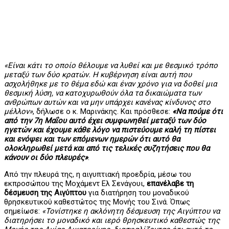
«Είναι κάτι το οποίο θέλουμε να λυθεί και με θεσμικό τρόπο
μεταξύ των δύο κρατών. Η κυβέρνηση είναι αυτή που
ασχολήθηκε με το θέμα εδώ και έναν χρόνο για να δοθεί μια
θεσμική λύση, να κατοχυρωθούν όλα τα δικαιώματα των
ανθρώπων αυτών και να μην υπάρχει κανένας κίνδυνος στο
μέλλον»
, δήλωσε ο κ. Μαρινάκης. Και πρόσθεσε:
«Να πούμε ότι
από την 7η Μαΐου αυτό έχει συμφωνηθεί μεταξύ των δύο
ηγετών και έχουμε κάθε λόγο να πιστεύουμε καλή τη πίστει
και ενόψει και των επόμενων ημερών ότι αυτό θα
ολοκληρωθεί μετά και από τις τελικές συζητήσεις που θα
κάνουν οι δύο πλευρές»
.
Από την πλευρά της, η αιγυπτιακή προεδρία, μέσω του
εκπροσώπου της Μοχάμεντ Ελ Σενάγουι,
επανέλαβε τη
δέσμευση της Αιγύπτου
για διατήρηση του μοναδικού
θρησκευτικού καθεστώτος της Μονής του Σινά. Όπως
σημείωσε:
«Τονίστηκε η ακλόνητη δέσμευση της Αιγύπτου να
διατηρήσει το μοναδικό και ιερό θρησκευτικό καθεστώς της