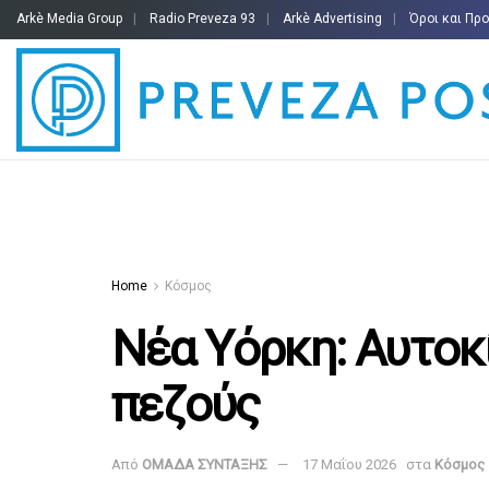
Arkè Media Group
Radio Preveza 93
Arkè Advertising
Όροι και Πρ
Home
Κόσμος
Νέα Υόρκη: Αυτοκ
πεζούς
Από
ΟΜΑΔΑ ΣΥΝΤΑΞΗΣ
17 Μαΐου 2026
στα
Κόσμος