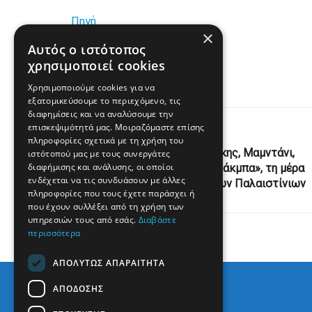
Πηγή
×
Αυτός ο ιστότοπος
www.enikos.gr
χρησιμοποιεί cookies
Χρησιμοποιούμε cookies για να
εξατομικεύσουμε το περιεχόμενο, τις
διαφημίσεις και να αναλύσουμε την
επισκεψιμότητά μας. Μοιραζόμαστε επίσης
Previous Post
πληροφορίες σχετικά με τη χρήση του
Ο δήμαρχος της Νέας Υόρκης, Μαμντάνι,
ιστότοπού μας με τους συνεργάτες
διαφήμισης και ανάλυσης, οι οποίοι
ανήρτησε βίντεο για τη «Νάκμπα», τη μέρα
ενδέχεται να τις συνδυάσουν με άλλες
μνήμης του εκτοπισμού των Παλαιστίνιων
πληροφορίες που τους έχετε παράσχει ή
που έχουν συλλέξει από τη χρήση των
υπηρεσιών τους από εσάς.
Διαβάστε
περισσότερα
ΑΠΟΛΎΤΩΣ ΑΠΑΡΑΊΤΗΤΑ
ΑΠΌΔΟΣΗΣ