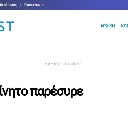
οϋποθέσεις
Επικοινωνία
ΑΡΧΙΚΉ
ΚΌ
ADVERTISEMENT
ίνητο παρέσυρε