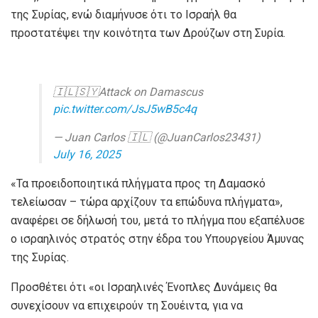
της Συρίας, ενώ διαμήνυσε ότι το Ισραήλ θα
προστατέψει την κοινότητα των Δρούζων στη Συρία.
🇮🇱🇸🇾Attack on Damascus
pic.twitter.com/JsJ5wB5c4q
— Juan Carlos 🇮🇱 (@JuanCarlos23431)
July 16, 2025
«Τα προειδοποιητικά πλήγματα προς τη Δαμασκό
τελείωσαν – τώρα αρχίζουν τα επώδυνα πλήγματα»,
αναφέρει σε δήλωσή του, μετά το πλήγμα που εξαπέλυσε
ο ισραηλινός στρατός στην έδρα του Υπουργείου Άμυνας
της Συρίας.
Προσθέτει ότι «οι Ισραηλινές Ένοπλες Δυνάμεις θα
συνεχίσουν να επιχειρούν τη Σουέιντα, για να