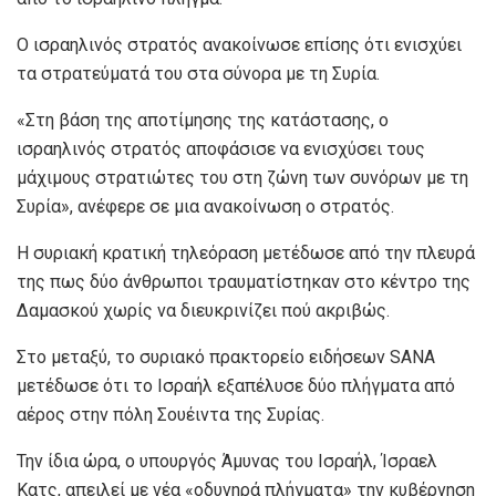
Ο ισραηλινός στρατός ανακοίνωσε επίσης ότι ενισχύει
τα στρατεύματά του στα σύνορα με τη Συρία.
«Στη βάση της αποτίμησης της κατάστασης, ο
ισραηλινός στρατός αποφάσισε να ενισχύσει τους
μάχιμους στρατιώτες του στη ζώνη των συνόρων με τη
Συρία», ανέφερε σε μια ανακοίνωση ο στρατός.
Η συριακή κρατική τηλεόραση μετέδωσε από την πλευρά
της πως δύο άνθρωποι τραυματίστηκαν στο κέντρο της
Δαμασκού χωρίς να διευκρινίζει πού ακριβώς.
Στο μεταξύ, το συριακό πρακτορείο ειδήσεων SANA
μετέδωσε ότι το Ισραήλ εξαπέλυσε δύο πλήγματα από
αέρος στην πόλη Σουέιντα της Συρίας.
Την ίδια ώρα, ο υπουργός Άμυνας του Ισραήλ, Ίσραελ
Κατς, απειλεί με νέα «οδυνηρά πλήγματα» την κυβέρνηση