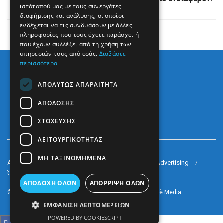
ιστότοπού μας με τους συνεργάτες
διαφήμισης και ανάλυσης, οι οποίοι
ενδέχεται να τις συνδυάσουν με άλλες
πληροφορίες που τους έχετε παράσχει ή
που έχουν συλλέξει από τη χρήση των
υπηρεσιών τους από εσάς.
Διαβάστε
περισσότερα
ΑΠΟΛΎΤΩΣ ΑΠΑΡΑΊΤΗΤΑ
ΑΠΌΔΟΣΗΣ
ΣΤΌΧΕΥΣΗΣ
ΛΕΙΤΟΥΡΓΙΚΌΤΗΤΑΣ
ΜΗ ΤΑΞΙΝΟΜΗΜΈΝΑ
Arkè Media Group
Radio Preveza 93
Arkè Advertising
Όροι και Προϋποθέσεις
Επικοινωνία
ΑΠΟΔΟΧΉ ΌΛΩΝ
ΑΠΌΡΡΙΨΗ ΌΛΩΝ
© 2022
Prevezapost
Inspired by
Arkè Adv
Partner of
Arkè Media
ΕΜΦΆΝΙΣΗ ΛΕΠΤΟΜΕΡΕΙΏΝ
POWERED BY COOKIESCRIPT