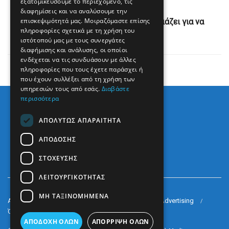
εξατομικεύσουμε το περιεχόμενο, τις
Next Post
διαφημίσεις και να αναλύσουμε την
επισκεψιμότητά μας. Μοιραζόμαστε επίσης
Τεχεράνη: «Κανείς στο Ιράν δεν σχεδιάζει για να
πληροφορίες σχετικά με τη χρήση του
ευχαριστήσει τον Τραμπ»
ιστότοπού μας με τους συνεργάτες
διαφήμισης και ανάλυσης, οι οποίοι
ενδέχεται να τις συνδυάσουν με άλλες
πληροφορίες που τους έχετε παράσχει ή
που έχουν συλλέξει από τη χρήση των
υπηρεσιών τους από εσάς.
Διαβάστε
περισσότερα
ΑΠΟΛΎΤΩΣ ΑΠΑΡΑΊΤΗΤΑ
ΑΠΌΔΟΣΗΣ
ΣΤΌΧΕΥΣΗΣ
ΛΕΙΤΟΥΡΓΙΚΌΤΗΤΑΣ
ΜΗ ΤΑΞΙΝΟΜΗΜΈΝΑ
Arkè Media Group
Radio Preveza 93
Arkè Advertising
Όροι και Προϋποθέσεις
Επικοινωνία
ΑΠΟΔΟΧΉ ΌΛΩΝ
ΑΠΌΡΡΙΨΗ ΌΛΩΝ