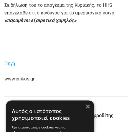
Σε δήλωσή του το απόγευμα της Κυριακής, το HHS
επανέλαβε ότι ο κίνδυνος για το αμερικανικό κοινό
«παραμένει εξαιρετικά χαμηλός»
.
Πηγή
www.enikos.gr
×
Previous Post
Αυτός ο ιστότοπος
Πόθεν Έσχες: Τα εισοδήματα της Αφροδίτης
χρησιμοποιεί cookies
Λατινοπούλου
Χρησιμοποιούμε cookies για να